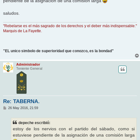
pendiente de la asignación de una comisión larga
a
j
e
saludos.
"Rebelarse es el más sagrado de los derechos y el deber más indispensable."
Marquis de La Fayette.
"EL unico simbolo de superioridad que conozco, es la bondad"
Administrador
Teniente General
Re: TABERNA.
M
26 May 2016, 21:59
e
n
s
depeche escribió:
a
j
estoy de los nervios con el partido del sábado, como si
e
estuviese pendiente de la asignación de una comisión larga