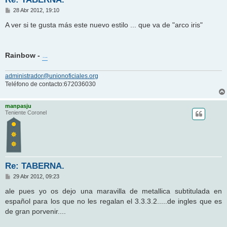
M
28 Abr 2012, 19:10
e
n
A ver si te gusta más este nuevo estilo ... que va de "arco iris"
s
a
j
e
Rainbow -
I Surrender
administrador@unionoficiales.org
Teléfono de contacto:672036030
manpasju
Teniente Coronel
Re: TABERNA.
M
29 Abr 2012, 09:23
e
n
ale pues yo os dejo una maravilla de metallica subtitulada en
s
español para los que no les regalan el 3.3.3.2.....de ingles que es
a
j
de gran porvenir....
e