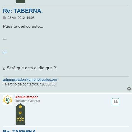
Re: TABERNA.
M
28 Abr 2012, 19:05
e
n
Pues te dedico esto...
s
a
j
e
Joe Esposito
Lady Lady Lady
¿ Será que está el día gris ?
administrador@unionoficiales.org
Teléfono de contacto:672036030
Administrador
Teniente General
Re: TABERNA.