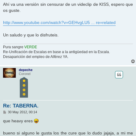
n
Ahí va una versión sin censurar de un videclip de KISS, espero que
s
os guste.
a
j
e
http://www.youtube.com/watch?v=GEHvgLU5 ... re=related
Un saludo y que lo disfruteis.
Pura sangre
VERDE
Re-Unificación de Escalas en base a la antigüedad en la Escala.
Desaparición del empleo de Alférez YA.
depeche
Coronel
Re: TABERNA.
M
30 May 2012, 00:14
e
n
que heavy eres
s
a
j
bueno si alguno le gusta los the cure que lo dudo jajaja, a mi me
e