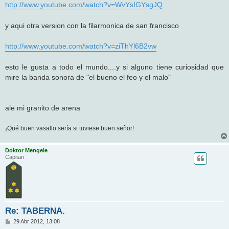
http://www.youtube.com/watch?v=WvYsIGYsgJQ
y aqui otra version con la filarmonica de san francisco
http://www.youtube.com/watch?v=ziThYl6B2vw
esto le gusta a todo el mundo....y si alguno tiene curiosidad que
mire la banda sonora de "el bueno el feo y el malo"
ale mi granito de arena
¡Qué buen vasallo sería si tuviese buen señor!
Doktor Mengele
Capitan
Re: TABERNA.
M
29 Abr 2012, 13:08
e