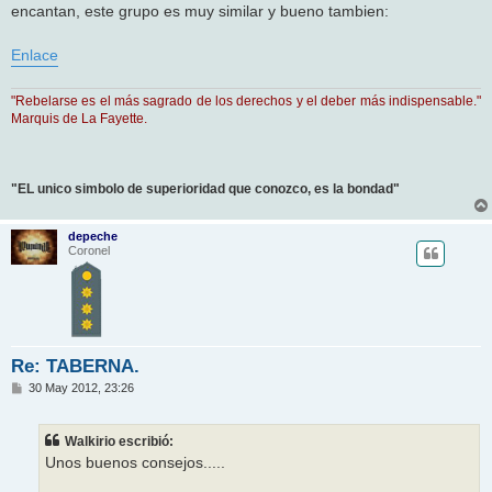
encantan, este grupo es muy similar y bueno tambien:
Enlace
"Rebelarse es el más sagrado de los derechos y el deber más indispensable."
Marquis de La Fayette.
"EL unico simbolo de superioridad que conozco, es la bondad"
depeche
Coronel
Re: TABERNA.
M
30 May 2012, 23:26
e
n
s
Walkirio escribió:
a
j
Unos buenos consejos.....
e