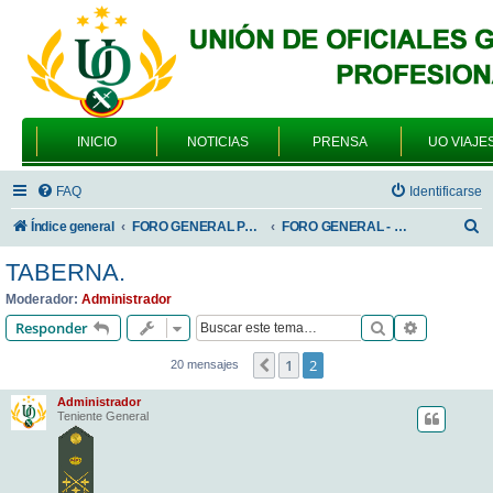
INICIO
NOTICIAS
PRENSA
UO VIAJE
FAQ
Identificarse
B
Índice general
FORO GENERAL PARA TODOS LOS USUARIOS
FORO GENERAL - VARIEDADES
u
TABERNA.
s
Moderador:
Administrador
c
Buscar
Búsqueda 
Responder
a
1
2
Anterior
20 mensajes
r
Administrador
Teniente General