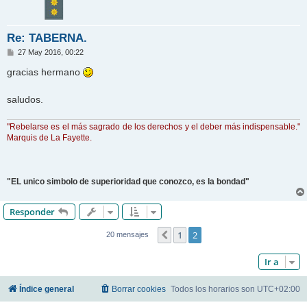
Re: TABERNA.
M
27 May 2016, 00:22
e
n
gracias hermano
s
a
j
saludos.
e
"Rebelarse es el más sagrado de los derechos y el deber más indispensable."
Marquis de La Fayette.
"EL unico simbolo de superioridad que conozco, es la bondad"
Responder
1
2
Anterior
20 mensajes
Ir a
Índice general
Borrar cookies
Todos los horarios son
UTC+02:00