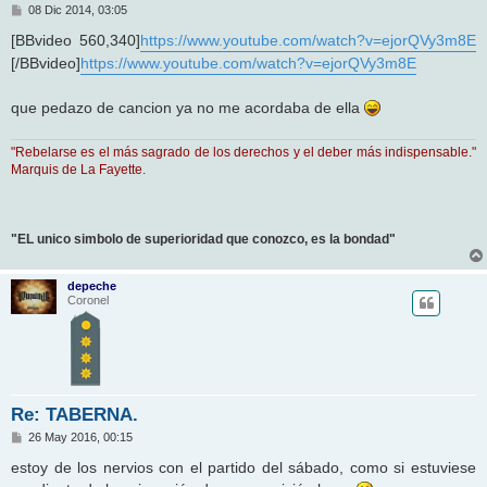
M
08 Dic 2014, 03:05
e
n
[BBvideo 560,340]
https://www.youtube.com/watch?v=ejorQVy3m8E
s
[/BBvideo]
https://www.youtube.com/watch?v=ejorQVy3m8E
a
j
e
que pedazo de cancion ya no me acordaba de ella
"Rebelarse es el más sagrado de los derechos y el deber más indispensable."
Marquis de La Fayette.
"EL unico simbolo de superioridad que conozco, es la bondad"
depeche
Coronel
Re: TABERNA.
M
26 May 2016, 00:15
e
n
estoy de los nervios con el partido del sábado, como si estuviese
s