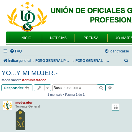
INICIO
NOTICIAS
PRENSA
UO VIAJE
FAQ
Identificarse
B
Índice general
FORO GENERAL PARA TODOS LOS USUARIOS
FORO GENERAL - VARIEDADES
u
YO...Y MI MUJER.-
s
Moderador:
Administrador
c
Buscar
Búsqueda 
Responder
a
1 mensaje • Página
1
de
1
r
moderador
Teniente General