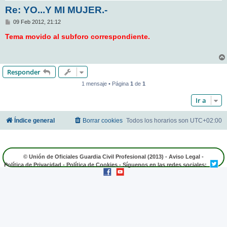
Re: YO...Y MI MUJER.-
M
09 Feb 2012, 21:12
e
n
Tema movido al subforo correspondiente.
s
a
j
e
Responder
1 mensaje • Página
1
de
1
Ir a
Índice general
Borrar cookies
Todos los horarios son
UTC+02:00
© Unión de Oficiales Guardia Civil Profesional (2013) -
Aviso Legal
-
Política de Privacidad
-
Política de Cookies
- Síguenos en las redes sociales: