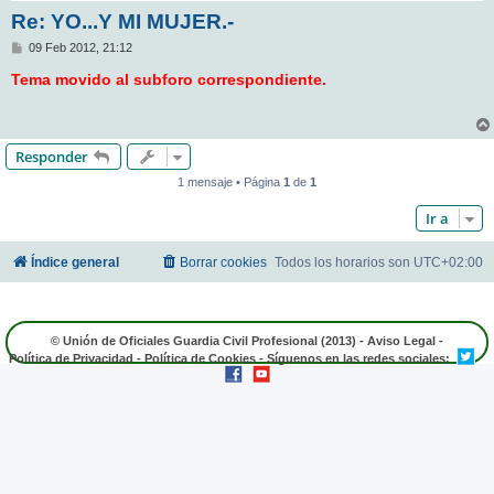
Re: YO...Y MI MUJER.-
M
09 Feb 2012, 21:12
e
n
Tema movido al subforo correspondiente.
s
a
j
e
Responder
1 mensaje • Página
1
de
1
Ir a
Índice general
Borrar cookies
Todos los horarios son
UTC+02:00
© Unión de Oficiales Guardia Civil Profesional (2013) -
Aviso Legal
-
Política de Privacidad
-
Política de Cookies
- Síguenos en las redes sociales: