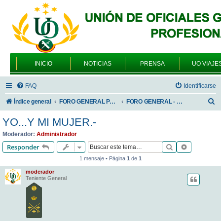
INICIO
NOTICIAS
PRENSA
UO VIAJE
FAQ
Identificarse
B
Índice general
FORO GENERAL PARA TODOS LOS USUARIOS
FORO GENERAL - VARIEDADES
u
YO...Y MI MUJER.-
s
Moderador:
Administrador
c
Buscar
Búsqueda 
Responder
a
1 mensaje • Página
1
de
1
r
moderador
Teniente General