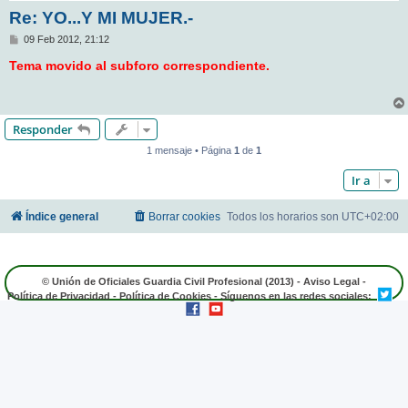
Re: YO...Y MI MUJER.-
M
09 Feb 2012, 21:12
e
n
Tema movido al subforo correspondiente.
s
a
j
e
Responder
1 mensaje • Página
1
de
1
Ir a
Índice general
Borrar cookies
Todos los horarios son
UTC+02:00
© Unión de Oficiales Guardia Civil Profesional (2013) -
Aviso Legal
-
Política de Privacidad
-
Política de Cookies
- Síguenos en las redes sociales: