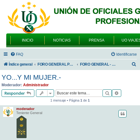
INICIO
NOTICIAS
PRENSA
UO VIAJE
FAQ
Identificarse
B
Índice general
FORO GENERAL PARA TODOS LOS USUARIOS
FORO GENERAL - VARIEDADES
u
YO...Y MI MUJER.-
s
Moderador:
Administrador
c
Buscar
Búsqueda 
Responder
a
1 mensaje • Página
1
de
1
r
moderador
Teniente General