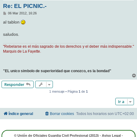
Re: EL PICNIC.-
M
06 Mar 2012, 16:26
e
n
al tablon
s
a
j
saludos.
e
"Rebelarse es el más sagrado de los derechos y el deber más indispensable."
Marquis de La Fayette.
"EL unico simbolo de superioridad que conozco, es la bondad"
Responder
1 mensaje • Página
1
de
1
Ir a
Índice general
Borrar cookies
Todos los horarios son
UTC+02:00
© Unión de Oficiales Guardia Civil Profesional (2013) -
Aviso Legal
-