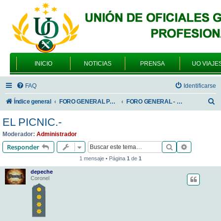
INICIO
NOTICIAS
PRENSA
UO VIAJE
FAQ
Identificarse
B
Índice general
FORO GENERAL PARA TODOS LOS USUARIOS
FORO GENERAL - VARIEDADES
u
EL PICNIC.-
s
Moderador:
Administrador
c
Buscar
Búsqueda 
Responder
a
1 mensaje • Página
1
de
1
r
depeche
Coronel