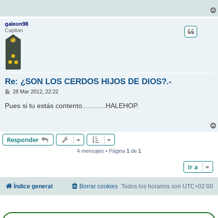
a
j
e
galeon98
Capitan
Re: ¿SON LOS CERDOS HIJOS DE DIOS?.-
M
28 Mar 2012, 22:22
e
n
Pues si tu estás contento............HALEHOP.
s
a
j
e
Responder
4 mensajes • Página
1
de
1
Ir a
Índice general
Borrar cookies
Todos los horarios son
UTC+02:00