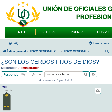
INICIO
NOTICIAS
PRENSA
UO VIAJE
FAQ
Identificarse
B
Índice general
FORO GENERAL PARA TODOS LOS USUARIOS
FORO GENERAL - VARIEDADES
u
¿SON LOS CERDOS HIJOS DE DIOS?.-
s
Moderador:
Administrador
c
Buscar
Búsqueda 
Responder
a
4 mensajes • Página
1
de
1
r
Wili
Teniente