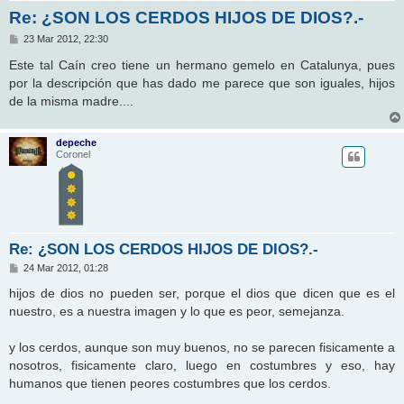
Re: ¿SON LOS CERDOS HIJOS DE DIOS?.-
M
23 Mar 2012, 22:30
e
n
Este tal Caín creo tiene un hermano gemelo en Catalunya, pues
s
por la descripción que has dado me parece que son iguales, hijos
a
j
de la misma madre....
e
depeche
Coronel
Re: ¿SON LOS CERDOS HIJOS DE DIOS?.-
M
24 Mar 2012, 01:28
e
n
hijos de dios no pueden ser, porque el dios que dicen que es el
s
nuestro, es a nuestra imagen y lo que es peor, semejanza.
a
j
e
y los cerdos, aunque son muy buenos, no se parecen fisicamente a
nosotros, fisicamente claro, luego en costumbres y eso, hay
humanos que tienen peores costumbres que los cerdos.