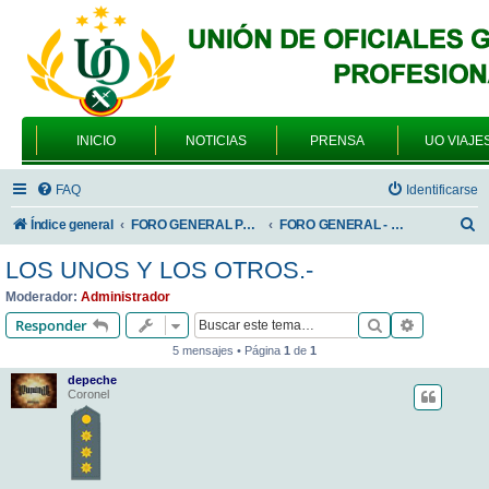
INICIO
NOTICIAS
PRENSA
UO VIAJE
FAQ
Identificarse
B
Índice general
FORO GENERAL PARA TODOS LOS USUARIOS
FORO GENERAL - VARIEDADES
u
LOS UNOS Y LOS OTROS.-
s
Moderador:
Administrador
c
Buscar
Búsqueda 
Responder
a
5 mensajes • Página
1
de
1
r
depeche
Coronel