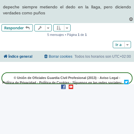
e
n
depeche siempre metiendo el dedo en la llaga, pero diciendo
s
verdades como puños
a
j
e
Responder
5 mensajes • Página
1
de
1
Ir a
Índice general
Borrar cookies
Todos los horarios son
UTC+02:00
© Unión de Oficiales Guardia Civil Profesional (2013) -
Aviso Legal
-
Política de Privacidad
-
Política de Cookies
- Síguenos en las redes sociales: