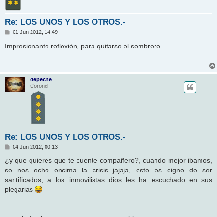
Re: LOS UNOS Y LOS OTROS.-
M
01 Jun 2012, 14:49
e
n
Impresionante reflexión, para quitarse el sombrero.
s
a
j
e
depeche
Coronel
Re: LOS UNOS Y LOS OTROS.-
M
04 Jun 2012, 00:13
e
n
¿y que quieres que te cuente compañero?, cuando mejor ibamos,
s
se nos echo encima la crisis jajaja, esto es digno de ser
a
j
santificados, a los inmovilistas dios les ha escuchado en sus
e
plegarias