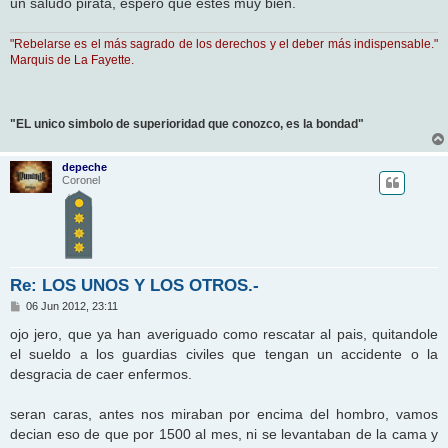
un saludo pirata, espero que estes muy bien.
"Rebelarse es el más sagrado de los derechos y el deber más indispensable."
Marquis de La Fayette.
"EL unico simbolo de superioridad que conozco, es la bondad"
depeche
Coronel
Re: LOS UNOS Y LOS OTROS.-
M
06 Jun 2012, 23:11
e
n
ojo jero, que ya han averiguado como rescatar al pais, quitandole
s
el sueldo a los guardias civiles que tengan un accidente o la
a
j
desgracia de caer enfermos.
e
seran caras, antes nos miraban por encima del hombro, vamos
decian eso de que por 1500 al mes, ni se levantaban de la cama y