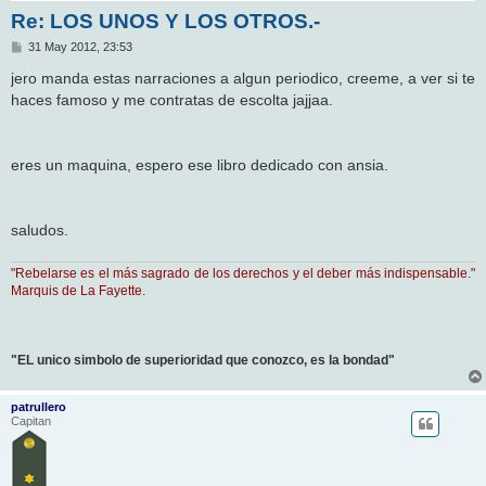
Re: LOS UNOS Y LOS OTROS.-
M
31 May 2012, 23:53
e
n
jero manda estas narraciones a algun periodico, creeme, a ver si te
s
haces famoso y me contratas de escolta jajjaa.
a
j
e
eres un maquina, espero ese libro dedicado con ansia.
saludos.
"Rebelarse es el más sagrado de los derechos y el deber más indispensable."
Marquis de La Fayette.
"EL unico simbolo de superioridad que conozco, es la bondad"
patrullero
Capitan