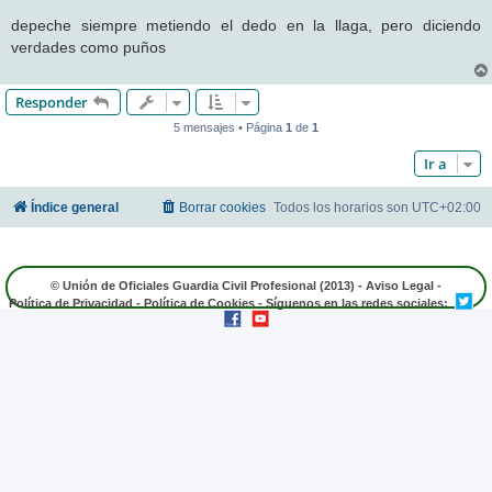
e
n
depeche siempre metiendo el dedo en la llaga, pero diciendo
s
verdades como puños
a
j
e
Responder
5 mensajes • Página
1
de
1
Ir a
Índice general
Borrar cookies
Todos los horarios son
UTC+02:00
© Unión de Oficiales Guardia Civil Profesional (2013) -
Aviso Legal
-
Política de Privacidad
-
Política de Cookies
- Síguenos en las redes sociales: