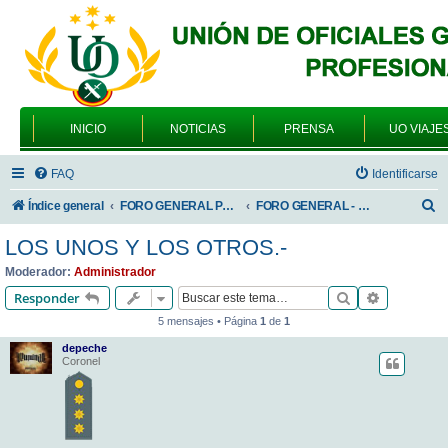
INICIO
NOTICIAS
PRENSA
UO VIAJE
FAQ
Identificarse
B
Índice general
FORO GENERAL PARA TODOS LOS USUARIOS
FORO GENERAL - VARIEDADES
u
LOS UNOS Y LOS OTROS.-
s
Moderador:
Administrador
c
Buscar
Búsqueda 
Responder
a
5 mensajes • Página
1
de
1
r
depeche
Coronel