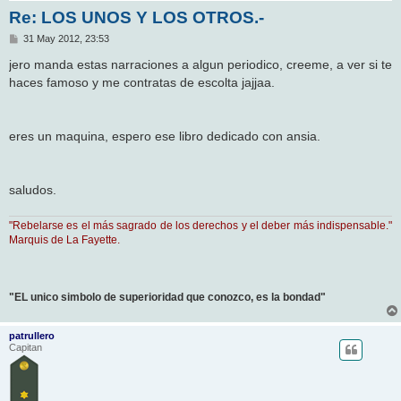
Re: LOS UNOS Y LOS OTROS.-
M
31 May 2012, 23:53
e
n
jero manda estas narraciones a algun periodico, creeme, a ver si te
s
haces famoso y me contratas de escolta jajjaa.
a
j
e
eres un maquina, espero ese libro dedicado con ansia.
saludos.
"Rebelarse es el más sagrado de los derechos y el deber más indispensable."
Marquis de La Fayette.
"EL unico simbolo de superioridad que conozco, es la bondad"
patrullero
Capitan