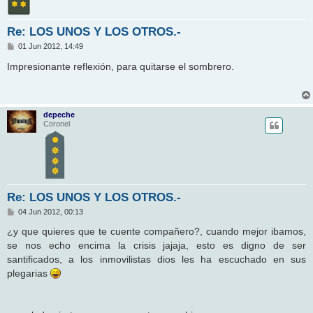
Re: LOS UNOS Y LOS OTROS.-
M
01 Jun 2012, 14:49
e
n
Impresionante reflexión, para quitarse el sombrero.
s
a
j
e
depeche
Coronel
Re: LOS UNOS Y LOS OTROS.-
M
04 Jun 2012, 00:13
e
n
¿y que quieres que te cuente compañero?, cuando mejor ibamos,
s
se nos echo encima la crisis jajaja, esto es digno de ser
a
j
santificados, a los inmovilistas dios les ha escuchado en sus
e
plegarias