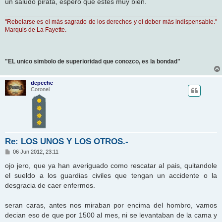
un saludo pirata, espero que estes muy bien.
"Rebelarse es el más sagrado de los derechos y el deber más indispensable."
Marquis de La Fayette.
"EL unico simbolo de superioridad que conozco, es la bondad"
depeche
Coronel
Re: LOS UNOS Y LOS OTROS.-
M
06 Jun 2012, 23:11
e
n
ojo jero, que ya han averiguado como rescatar al pais, quitandole
s
el sueldo a los guardias civiles que tengan un accidente o la
a
j
desgracia de caer enfermos.
e
seran caras, antes nos miraban por encima del hombro, vamos
decian eso de que por 1500 al mes, ni se levantaban de la cama y