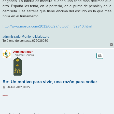
engañen. La lotería es mentira cuando uno tiene más décimos que
otro. España los tenía, en la portería, en el punto de penalti y en la
camiseta. Esa estrella que tiene encima del escudo es la que más
brilla en el firmamento.
http://www.marca.com/2012/06/27/futbol/ ... 32940.html
administrador@unionoficiales.org
Teléfono de contacto:672036030
Administrador
Teniente General
Re: Un motivo para vivir, una razón para soñar
M
28 Jun 2012, 00:27
e
n
¡¡¡A la final!!!
s
a
j
e