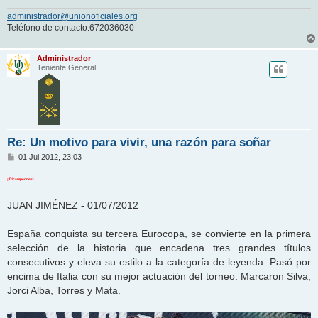
administrador@unionoficiales.org
Teléfono de contacto:672036030
Administrador
Teniente General
Re: Un motivo para vivir, una razón para soñar
M
01 Jul 2012, 23:03
e
n
¡Tricampeones!
s
a
j
JUAN JIMÉNEZ - 01/07/2012
e
España conquista su tercera Eurocopa, se convierte en la primera
selección de la historia que encadena tres grandes títulos
consecutivos y eleva su estilo a la categoría de leyenda. Pasó por
encima de Italia con su mejor actuación del torneo. Marcaron Silva,
Jorci Alba, Torres y Mata.