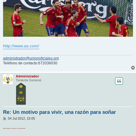
http://www.as.com/
administrador@unionoficiales.org
Teléfono de contacto:672036030
Administrador
Teniente General
Re: Un motivo para vivir, una razón para soñar
M
04 Jul 2012, 15:05
e
n
España afianza su liderato en el ranking FIFA
s
a