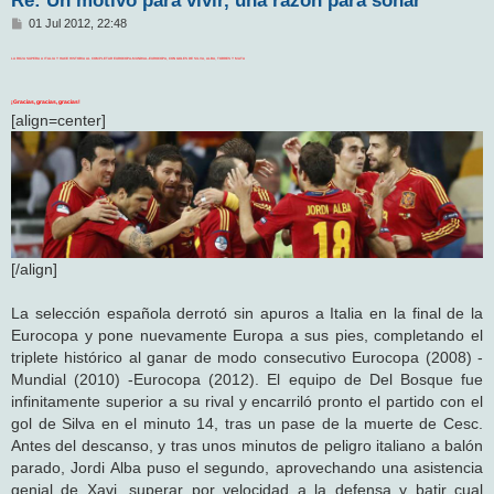
M
01 Jul 2012, 22:48
e
n
LA ROJA SUPERA A ITALIA Y HACE HISTORIA AL COMPLETAR EUROCOPA-MUNDIAL-EUROCOPA, CON GOLES DE SILVA, ALBA, TORRES Y MATA
s
a
j
¡Gracias, gracias, gracias!
e
[align=center]
[/align]
La selección española derrotó sin apuros a Italia en la final de la
Eurocopa y pone nuevamente Europa a sus pies, completando el
triplete histórico al ganar de modo consecutivo Eurocopa (2008) -
Mundial (2010) -Eurocopa (2012). El equipo de Del Bosque fue
infinitamente superior a su rival y encarriló pronto el partido con el
gol de Silva en el minuto 14, tras un pase de la muerte de Cesc.
Antes del descanso, y tras unos minutos de peligro italiano a balón
parado, Jordi Alba puso el segundo, aprovechando una asistencia
genial de Xavi, superar por velocidad a la defensa y batir cual