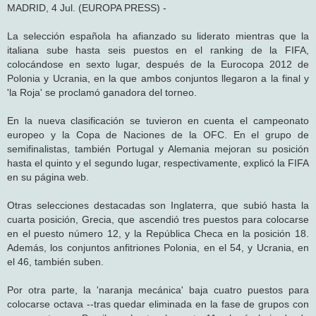
j
MADRID, 4 Jul. (EUROPA PRESS) -
e
La selección española ha afianzado su liderato mientras que la
italiana sube hasta seis puestos en el ranking de la FIFA,
colocándose en sexto lugar, después de la Eurocopa 2012 de
Polonia y Ucrania, en la que ambos conjuntos llegaron a la final y
'la Roja' se proclamó ganadora del torneo.
En la nueva clasificación se tuvieron en cuenta el campeonato
europeo y la Copa de Naciones de la OFC. En el grupo de
semifinalistas, también Portugal y Alemania mejoran su posición
hasta el quinto y el segundo lugar, respectivamente, explicó la FIFA
en su página web.
Otras selecciones destacadas son Inglaterra, que subió hasta la
cuarta posición, Grecia, que ascendió tres puestos para colocarse
en el puesto número 12, y la República Checa en la posición 18.
Además, los conjuntos anfitriones Polonia, en el 54, y Ucrania, en
el 46, también suben.
Por otra parte, la 'naranja mecánica' baja cuatro puestos para
colocarse octava --tras quedar eliminada en la fase de grupos con