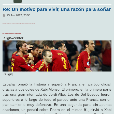
Re: Un motivo para vivir, una razón para soñar
M
23 Jun 2012, 23:56
e
n
DOS GOLES DE XABI ACABAN CON LA MALDICIÓN CONTRA FRANCIA EN PARTIDO OFICIAL Y NOS CLASIFICA PARA SEMIS ANTE PORTUGAL
s
a
j
Un guiñol en manos de España
e
[align=center]
[/align]
España rompió la historia y superó a Francia en partido oficial,
gracias a dos goles de Xabi Alonso. El primero, en la primera parte
tras una gran internada de Jordi Alba. Los de Del Bosque fueron
superiores a lo largo de todo el partido ante una Francia con un
planteamiento muy defensivo. En una segunda parte sin apenas
ocasiones, un penalti sobre Pedro en el minuto 91, sirvió a Xabi