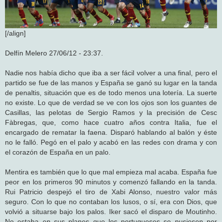
[/align]
Delfín Melero 27/06/12 - 23:37.
Nadie nos había dicho que iba a ser fácil volver a una final, pero el
partido se fue de las manos y España se ganó su lugar en la tanda
de penaltis, situación que es de todo menos una lotería. La suerte
no existe. Lo que de verdad se ve con los ojos son los guantes de
Casillas, las pelotas de Sergio Ramos y la precisión de Cesc
Fàbregas, que, como hace cuatro años contra Italia, fue el
encargado de rematar la faena. Disparó hablando al balón y éste
no le falló. Pegó en el palo y acabó en las redes con drama y con
el corazón de España en un palo.
Mentira es también que lo que mal empieza mal acaba. España fue
peor en los primeros 90 minutos y comenzó fallando en la tanda.
Rui Patricio despejó el tiro de Xabi Alonso, nuestro valor más
seguro. Con lo que no contaban los lusos, o sí, era con Dios, que
volvió a situarse bajo los palos. Iker sacó el disparo de Moutinho.
No estaba en sus planes que los portugueses se pusiesen por