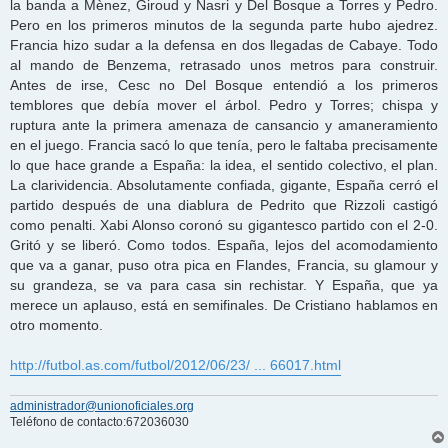
la banda a Mènez, Giroud y Nasri y Del Bosque a Torres y Pedro.
Pero en los primeros minutos de la segunda parte hubo ajedrez.
Francia hizo sudar a la defensa en dos llegadas de Cabaye. Todo
al mando de Benzema, retrasado unos metros para construir.
Antes de irse, Cesc no Del Bosque entendió a los primeros
temblores que debía mover el árbol. Pedro y Torres; chispa y
ruptura ante la primera amenaza de cansancio y amaneramiento
en el juego. Francia sacó lo que tenía, pero le faltaba precisamente
lo que hace grande a España: la idea, el sentido colectivo, el plan.
La clarividencia. Absolutamente confiada, gigante, España cerró el
partido después de una diablura de Pedrito que Rizzoli castigó
como penalti. Xabi Alonso coronó su gigantesco partido con el 2-0.
Gritó y se liberó. Como todos. España, lejos del acomodamiento
que va a ganar, puso otra pica en Flandes, Francia, su glamour y
su grandeza, se va para casa sin rechistar. Y España, que ya
merece un aplauso, está en semifinales. De Cristiano hablamos en
otro momento.
http://futbol.as.com/futbol/2012/06/23/ ... 66017.html
administrador@unionoficiales.org
Teléfono de contacto:672036030