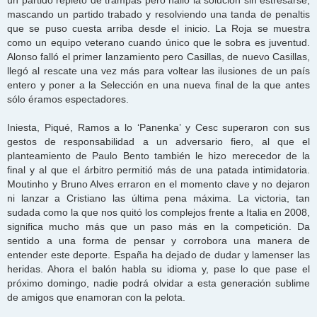
un partido repleto de trampas pero halló la solución sin estresarse,
mascando un partido trabado y resolviendo una tanda de penaltis
que se puso cuesta arriba desde el inicio. La Roja se muestra
como un equipo veterano cuando único que le sobra es juventud.
Alonso falló el primer lanzamiento pero Casillas, de nuevo Casillas,
llegó al rescate una vez más para voltear las ilusiones de un país
entero y poner a la Selección en una nueva final de la que antes
sólo éramos espectadores.
Iniesta, Piqué, Ramos a lo ‘Panenka’ y Cesc superaron con sus
gestos de responsabilidad a un adversario fiero, al que el
planteamiento de Paulo Bento también le hizo merecedor de la
final y al que el árbitro permitió más de una patada intimidatoria.
Moutinho y Bruno Alves erraron en el momento clave y no dejaron
ni lanzar a Cristiano las última pena máxima. La victoria, tan
sudada como la que nos quitó los complejos frente a Italia en 2008,
significa mucho más que un paso más en la competición. Da
sentido a una forma de pensar y corrobora una manera de
entender este deporte. España ha dejado de dudar y lamenser las
heridas. Ahora el balón habla su idioma y, pase lo que pase el
próximo domingo, nadie podrá olvidar a esta generación sublime
de amigos que enamoran con la pelota.