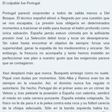
El culpable fue Portugal
Portugal pareció sorprender a todos de salida menos a Del
Bosque. El técnico español alineó a Negredo por una cuestión que
se nos escapaba. La presión lusa obligaría en determinados
momentos a traicionar el estilo para buscar el balón profundo como
única salvación. España jamás estuvo cómoda por la asfixiante
presión rival. La Selección debió tocar y tocar sin desesperarse.
Sin rubor hasta encontrar el objetivo de siempre: forzar una
superioridad, ganar la espalda de los mediocentros y encarar. Sin
embargo, la frescura no acompaña y tanto hemos insistido en
perfeccionar ese plan a nuestro gusto que las exigencias parece
que se contagiaron.
Xavi desplazó más que nunca. Busquets arriesgó como no suele.
Piqué creó dudas por momentos. Sólo Alba y Ramos eran los de
siempre en la creación. Así, el dominio nunca fue regular ni
autoritario. De hecho, Portugal dio el primer aviso en un córner de
Veloso y, tras pelearle la posesión a España con valentía, sembró
el miedo en cada carrera punzante. España estaba colapsada. Su
físico no le da para ir a la pelea contra esta roca y su fútbol carecía
de la chispa adecuada. Sólo en la banda izquierda había luz.