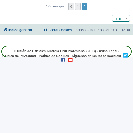
1
2
Anterior
17 mensajes
Ir a
Índice general
Borrar cookies
Todos los horarios son
UTC+02:00
© Unión de Oficiales Guardia Civil Profesional (2013) -
Aviso Legal
-
Política de Privacidad
-
Política de Cookies
- Síguenos en las redes sociales: