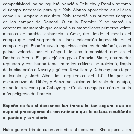
competitividad, no se inquietó, venció a Debuchy y Rami y se tomó
el tiempo necesario para que Xabi Alonso apareciese en el área
como un Lampard cualquiera. Xabi recordó sus primeros tiempos
en los campos de Donosti. O en la Premier. Y se marcó un
cabezazo memorable que coronó sus maravillosos primeros veinte
minutos de partido: asistencia a Cesc, tiro desde el medio del
campo que casi sorprende a Lloris, colocación impecable en el
campo. Y gol. España tuvo luego cinco minutos de sinfonía, con la
pelota volando por el césped de esa inmensidad que es el
Donbass Arena. El gol dejó groggy a Francia. Blanc, entrenador
reputado y con buena fama entre los críticos, se traicionó, limpió
de la alineación a Nasri y jugó con Reveillere y Debuchy para tapar
a Iniesta y Jordi Alba, los arquitectos del 1-0. Un par de
escaramuzas de Ribèry y Benzema, aislados del resto del equipo,
y una falta sacada por Cabaye que Casillas despejó a córner fue lo
más peligroso de Francia.
España se fue al descanso tan tranquila, tan segura, que no
supo si preocuparse de tan rutinario que le estaba resultándo
el partido y la victoria.
Hubo guerra fría de calentamientos al descanso. Blanc puso a en