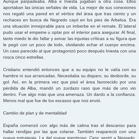
Aunque parpadeaba. Alba e Iniesta jugaban a otra cosa. Ellos
aportaban las únicas señales de vida. La mejor de sus conexiones
nos regaló una pared en el vértice del área que tras ciento y un
rechaces en busca de Negredo cayó en los pies de Arbeloa. Era
una situación inmejorable para un imberbe en el remate. El lateral
pudo usar el empeine u optar por el interior para asegurar. Al final,
tanto miedo le dio fallar y avivar las injustas críticas a su figura que
le pegó con un poco de todo, olvidando echar el cuerpo encima.
Un caso parecido al que protagonizó poco después Iniesta con una
rosca cinco estrellas.
Cristiano entendió entonces que a su equipo no le valía con su
hambre ni sus arrancadas. Necesitaba su disparo, su desborde, su
gol. Así, en la primera vez que pisó el área favorecido por una
pérdida de Alba, mandó un zurdazo raso que más de uno vio
dentro. Fue algo más que una amenaza. Un dardo a la confianza.
Menos mal que fue de los escasos que nos envió.
Cambio de plan y de mentalidad
España comenzó con algo más de calma tras el descanso para
hallar rendijas por las que colarse. También reapareció con una
nueva estrategia. La del nueve mentiroso. Cesc sentó a Negredo.