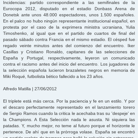
Incidencias: partido correspondiente a las semifinales de la
Eurocopa 2012, disputado en el estadio Donbass Arena de
Donetsk ante unos 48.000 espectadores, unos 1.500 españoles.
En el palco no hubo ningún representante institucional español, en
protesta por el caso de la exprimera ministra ucraniana, Yulia
Timoshenko, al igual que en el partido de cuartos de final del
pasado sábado contra Francia en el mismo estadio. El césped fue
regado veinte minutos antes del comienzo del encuentro. Iker
Casillas y Cristiano Ronaldo, capitanes de las selecciones de
España y Portugal, respectivamente, leyeron un comunicado
contra el racismo antes del inicio del encuentro. Los jugadores de
la selección española lucieron brazaletes negros en memoria de
Miki Roqué, futbolista bético fallecido a los 23 años.
Alfredo Matilla | 27/06/2012
El triplete está más cerca. Por la paciencia y fe en un estilo. Y por
el descaro perfectamente representado en el lanzamiento torero
de Sergio Ramos cuando la critica le acechaba tras su 'despeje' en
la Champions. A Esta Selección nada le asusta. Ni siquiera las
patadas. Y, mucho mejor, no teme al futuro porque el horizonte le
pertenece. De ahí que en la prórroga volase. España se encontró