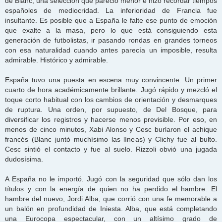
de Blanc, una selección que pareció menor e hizo recordar tiempos
españoles de mediocridad. La inferioridad de Francia fue
insultante. Es posible que a España le falte ese punto de emoción
que exalte a la masa, pero lo que está consiguiendo esta
generación de futbolistas, ir pasando rondas en grandes torneos
con esa naturalidad cuando antes parecía un imposible, resulta
admirable. Histórico y admirable.
España tuvo una puesta en escena muy convincente. Un primer
cuarto de hora académicamente brillante. Jugó rápido y mezcló el
toque corto habitual con los cambios de orientación y desmarques
de ruptura. Una orden, por supuesto, de Del Bosque, para
diversificar los registros y hacerse menos previsible. Por eso, en
menos de cinco minutos, Xabi Alonso y Cesc burlaron el achique
francés (Blanc juntó muchísimo las líneas) y Clichy fue al bulto.
Cesc sintió el contacto y fue al suelo. Rizzoli obvió una jugada
dudosísima.
A España no le importó. Jugó con la seguridad que sólo dan los
títulos y con la energía de quien no ha perdido el hambre. El
hambre del nuevo, Jordi Alba, que corrió con una fe memorable a
un balón en profundidad de Iniesta. Alba, que está completando
una Eurocopa espectacular, con un altísimo grado de