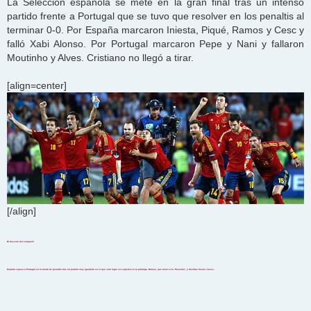
La Selección española se mete en la gran final tras un intenso
partido frente a Portugal que se tuvo que resolver en los penaltis al
terminar 0-0. Por España marcaron Iniesta, Piqué, Ramos y Cesc y
falló Xabi Alonso. Por Portugal marcaron Pepe y Nani y fallaron
Moutinho y Alves. Cristiano no llegó a tirar.
[align=center]
[/align]
El descaro del campeón
España supera a Portugal en la tanda de penaltis tras un partido muy igualado en el que sólo logro ser superior en la prórroga. Ramos, que lanzó a lo ‘Panenka’, y Casillas fueron claves.