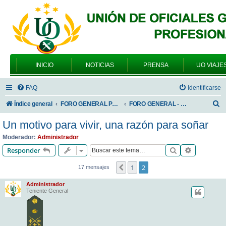
INICIO
NOTICIAS
PRENSA
UO VIAJE
FAQ
Identificarse
B
Índice general
FORO GENERAL PARA TODOS LOS USUARIOS
FORO GENERAL - VARIEDADES
u
Un motivo para vivir, una razón para soñar
s
Moderador:
Administrador
c
Buscar
Búsqueda 
Responder
a
1
2
Anterior
17 mensajes
r
Administrador
Teniente General