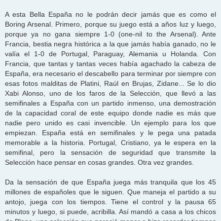
A esta Bella España no le podrán decir jamás que es como el
Boring Arsenal. Primero, porque su juego está a años luz y luego,
porque ya no gana siempre 1-0 (one-nil to the Arsenal). Ante
Francia, bestia negra histórica a la que jamás había ganado, no le
valía el 1-0 de Portugal, Paraguay, Alemania u Holanda. Con
Francia, que tantas y tantas veces había agachado la cabeza de
España, era necesario el descabello para terminar por siempre con
esas fotos malditas de Platini, Raúl en Brujas, Zidane... Se lo dio
Xabi Alonso, uno de los faros de la Selección, que llevó a las
semifinales a España con un partido inmenso, una demostración
de la capacidad coral de este equipo donde nadie es más que
nadie pero unido es casi invencible. Un ejemplo para los que
empiezan. España está en semifinales y le pega una patada
memorable a la historia. Portugal, Cristiano, ya le espera en la
semifinal, pero la sensación de seguridad que transmite la
Selección hace pensar en cosas grandes. Otra vez grandes.
Da la sensación de que España juega más tranquila que los 45
millones de españoles que le siguen. Que maneja el partido a su
antojo, juega con los tiempos. Tiene el control y la pausa 65
minutos y luego, si puede, acribilla. Así mandó a casa a los chicos