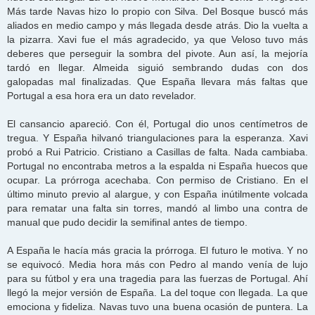
Más tarde Navas hizo lo propio con Silva. Del Bosque buscó más
aliados en medio campo y más llegada desde atrás. Dio la vuelta a
la pizarra. Xavi fue el más agradecido, ya que Veloso tuvo más
deberes que perseguir la sombra del pivote. Aun así, la mejoría
tardó en llegar. Almeida siguió sembrando dudas con dos
galopadas mal finalizadas. Que España llevara más faltas que
Portugal a esa hora era un dato revelador.
El cansancio apareció. Con él, Portugal dio unos centímetros de
tregua. Y España hilvanó triangulaciones para la esperanza. Xavi
probó a Rui Patricio. Cristiano a Casillas de falta. Nada cambiaba.
Portugal no encontraba metros a la espalda ni España huecos que
ocupar. La prórroga acechaba. Con permiso de Cristiano. En el
último minuto previo al alargue, y con España inútilmente volcada
para rematar una falta sin torres, mandó al limbo una contra de
manual que pudo decidir la semifinal antes de tiempo.
A España le hacía más gracia la prórroga. El futuro le motiva. Y no
se equivocó. Media hora más con Pedro al mando venía de lujo
para su fútbol y era una tragedia para las fuerzas de Portugal. Ahí
llegó la mejor versión de España. La del toque con llegada. La que
emociona y fideliza. Navas tuvo una buena ocasión de puntera. La