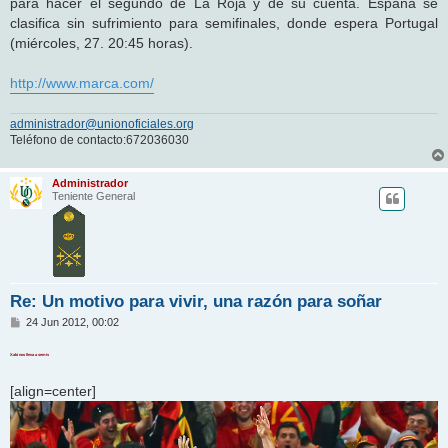
para hacer el segundo de La Roja y de su cuenta. España se
clasifica sin sufrimiento para semifinales, donde espera Portugal
(miércoles, 27. 20:45 horas).
http://www.marca.com/
administrador@unionoficiales.org
Teléfono de contacto:672036030
Administrador
Teniente General
Re: Un motivo para vivir, una razón para soñar
M
24 Jun 2012, 00:02
e
n
Xabi nos lleva a semis
s
a
j
[align=center]
e