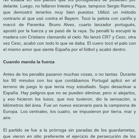
delante. Luego, no fallaron Iniesta y Pique, tampoco Sergio Ramos,
que demostró tenerlos muy bien puestos. Utilizó un método
contrario al que usó contra el Bayern. Tocó la pelota con cariño y
marcó de Panenka. Bruno Alves, cuarto lanzador portugués,
apostó por la fuerza y se pasó de la raya. Su penalti lo escupió la
madera con Cristiano clamando al cielo. No lanzó CR7 y Cesc, otra
vez Cesc, acabó con todo lo que se daba. El cuero tocó el palo con
el mismo amor que siente España por el fútbol y acabó dentro.
Cuando manda la fuerza
Antes de los penaltis pasaron muchas cosas, o no tantas. Durante
los 90 minutos con los que contábamos Portugal aplicó en el
terreno de juego lo que tenía muy estudiado. Supo desactivar a
España. Hay peligros que no se pueden eliminar, pero sí alejarlos,
y eso hicieron los lusos, que nos tuvieron, dio la sensación, a
kilómetros del área. Fue un nuevo escenario para la campeona de
Europa. Los centrales, los cuatro, se impusieron por tierra, mar y
aire.
El partido se fue a la prórroga sin paradas de los guardametas,
que vieron en sitio preferente el ejercicio de persecución de los