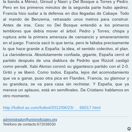
la banda a Mènez, Giroud y Nasri y Del Bosque a Torres y Pedro.
Pero en los primeros minutos de la segunda parte hubo ajedrez.
Francia hizo sudar a la defensa en dos llegadas de Cabaye. Todo
al mando de Benzema, retrasado unos metros para construir.
Antes de irse, Cesc no Del Bosque entendió a los primeros
temblores que debía mover el árbol. Pedro y Torres; chispa y
ruptura ante la primera amenaza de cansancio y amaneramiento
en el juego. Francia sacó lo que tenía, pero le faltaba precisamente
lo que hace grande a España: la idea, el sentido colectivo, el plan.
La clarividencia. Absolutamente confiada, gigante, España cerró el
partido después de una diablura de Pedrito que Rizzoli castigó
como penalti. Xabi Alonso coronó su gigantesco partido con el 2-0.
Gritó y se liberó. Como todos. España, lejos del acomodamiento
que va a ganar, puso otra pica en Flandes, Francia, su glamour y
su grandeza, se va para casa sin rechistar. Y España, que ya
merece un aplauso, está en semifinales. De Cristiano hablamos en
otro momento.
http://futbol.as.com/futbol/2012/06/23/ ... 66017.html
administrador@unionoficiales.org
Teléfono de contacto:672036030