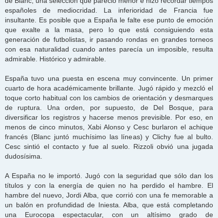
de Blanc, una selección que pareció menor e hizo recordar tiempos
españoles de mediocridad. La inferioridad de Francia fue
insultante. Es posible que a España le falte ese punto de emoción
que exalte a la masa, pero lo que está consiguiendo esta
generación de futbolistas, ir pasando rondas en grandes torneos
con esa naturalidad cuando antes parecía un imposible, resulta
admirable. Histórico y admirable.
España tuvo una puesta en escena muy convincente. Un primer
cuarto de hora académicamente brillante. Jugó rápido y mezcló el
toque corto habitual con los cambios de orientación y desmarques
de ruptura. Una orden, por supuesto, de Del Bosque, para
diversificar los registros y hacerse menos previsible. Por eso, en
menos de cinco minutos, Xabi Alonso y Cesc burlaron el achique
francés (Blanc juntó muchísimo las líneas) y Clichy fue al bulto.
Cesc sintió el contacto y fue al suelo. Rizzoli obvió una jugada
dudosísima.
A España no le importó. Jugó con la seguridad que sólo dan los
títulos y con la energía de quien no ha perdido el hambre. El
hambre del nuevo, Jordi Alba, que corrió con una fe memorable a
un balón en profundidad de Iniesta. Alba, que está completando
una Eurocopa espectacular, con un altísimo grado de