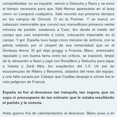
competitividad, no se inquietó, venció a Debuchy y Rami y se tomó
el tiempo necesario para que Xabi Alonso apareciese en el área
como un Lampard cualquiera. Xabi recordó sus primeros tiempos
en los campos de Donosti. O en la Premier. Y se marcó un
cabezazo memorable que coronó sus maravillosos primeros veinte
minutos de partido: asistencia a Cesc, tiro desde el medio del
campo que casi sorprende a Lloris, colocación impecable en el
campo. Y gol. España tuvo luego cinco minutos de sinfonía, con la
pelota volando por el césped de esa inmensidad que es el
Donbass Arena. El gol dejó groggy a Francia. Blanc, entrenador
reputado y con buena fama entre los críticos, se traicionó, limpió
de la alineación a Nasri y jugó con Reveillere y Debuchy para tapar
a Iniesta y Jordi Alba, los arquitectos del 1-0. Un par de
escaramuzas de Ribèry y Benzema, aislados del resto del equipo,
y una falta sacada por Cabaye que Casillas despejó a córner fue lo
más peligroso de Francia.
España se fue al descanso tan tranquila, tan segura, que no
supo si preocuparse de tan rutinario que le estaba resultándo
el partido y la victoria.
Hubo guerra fría de calentamientos al descanso. Blanc puso a en