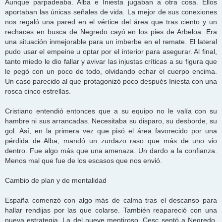
Aunque parpadeaba. Alba e Iniesta jugaban a otra cosa. Ellos
aportaban las únicas señales de vida. La mejor de sus conexiones
nos regaló una pared en el vértice del área que tras ciento y un
rechaces en busca de Negredo cayó en los pies de Arbeloa. Era
una situación inmejorable para un imberbe en el remate. El lateral
pudo usar el empeine u optar por el interior para asegurar. Al final,
tanto miedo le dio fallar y avivar las injustas críticas a su figura que
le pegó con un poco de todo, olvidando echar el cuerpo encima.
Un caso parecido al que protagonizó poco después Iniesta con una
rosca cinco estrellas.
Cristiano entendió entonces que a su equipo no le valía con su
hambre ni sus arrancadas. Necesitaba su disparo, su desborde, su
gol. Así, en la primera vez que pisó el área favorecido por una
pérdida de Alba, mandó un zurdazo raso que más de uno vio
dentro. Fue algo más que una amenaza. Un dardo a la confianza.
Menos mal que fue de los escasos que nos envió.
Cambio de plan y de mentalidad
España comenzó con algo más de calma tras el descanso para
hallar rendijas por las que colarse. También reapareció con una
nueva estrategia. La del nueve mentiroso. Cesc sentó a Negredo.