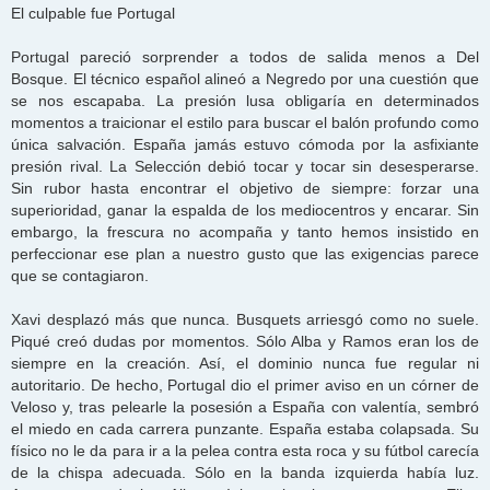
El culpable fue Portugal
Portugal pareció sorprender a todos de salida menos a Del
Bosque. El técnico español alineó a Negredo por una cuestión que
se nos escapaba. La presión lusa obligaría en determinados
momentos a traicionar el estilo para buscar el balón profundo como
única salvación. España jamás estuvo cómoda por la asfixiante
presión rival. La Selección debió tocar y tocar sin desesperarse.
Sin rubor hasta encontrar el objetivo de siempre: forzar una
superioridad, ganar la espalda de los mediocentros y encarar. Sin
embargo, la frescura no acompaña y tanto hemos insistido en
perfeccionar ese plan a nuestro gusto que las exigencias parece
que se contagiaron.
Xavi desplazó más que nunca. Busquets arriesgó como no suele.
Piqué creó dudas por momentos. Sólo Alba y Ramos eran los de
siempre en la creación. Así, el dominio nunca fue regular ni
autoritario. De hecho, Portugal dio el primer aviso en un córner de
Veloso y, tras pelearle la posesión a España con valentía, sembró
el miedo en cada carrera punzante. España estaba colapsada. Su
físico no le da para ir a la pelea contra esta roca y su fútbol carecía
de la chispa adecuada. Sólo en la banda izquierda había luz.