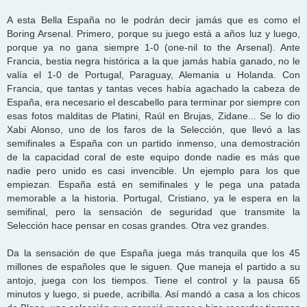
A esta Bella España no le podrán decir jamás que es como el
Boring Arsenal. Primero, porque su juego está a años luz y luego,
porque ya no gana siempre 1-0 (one-nil to the Arsenal). Ante
Francia, bestia negra histórica a la que jamás había ganado, no le
valía el 1-0 de Portugal, Paraguay, Alemania u Holanda. Con
Francia, que tantas y tantas veces había agachado la cabeza de
España, era necesario el descabello para terminar por siempre con
esas fotos malditas de Platini, Raúl en Brujas, Zidane... Se lo dio
Xabi Alonso, uno de los faros de la Selección, que llevó a las
semifinales a España con un partido inmenso, una demostración
de la capacidad coral de este equipo donde nadie es más que
nadie pero unido es casi invencible. Un ejemplo para los que
empiezan. España está en semifinales y le pega una patada
memorable a la historia. Portugal, Cristiano, ya le espera en la
semifinal, pero la sensación de seguridad que transmite la
Selección hace pensar en cosas grandes. Otra vez grandes.
Da la sensación de que España juega más tranquila que los 45
millones de españoles que le siguen. Que maneja el partido a su
antojo, juega con los tiempos. Tiene el control y la pausa 65
minutos y luego, si puede, acribilla. Así mandó a casa a los chicos