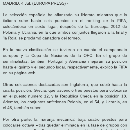
j
MADRID, 4 Jul. (EUROPA PRESS) -
e
La selección española ha afianzado su liderato mientras que la
italiana sube hasta seis puestos en el ranking de la FIFA,
colocándose en sexto lugar, después de la Eurocopa 2012 de
Polonia y Ucrania, en la que ambos conjuntos llegaron a la final y
'la Roja' se proclamó ganadora del torneo.
En la nueva clasificación se tuvieron en cuenta el campeonato
europeo y la Copa de Naciones de la OFC. En el grupo de
semifinalistas, también Portugal y Alemania mejoran su posición
hasta el quinto y el segundo lugar, respectivamente, explicó la FIFA
en su página web.
Otras selecciones destacadas son Inglaterra, que subió hasta la
cuarta posición, Grecia, que ascendió tres puestos para colocarse
en el puesto número 12, y la República Checa en la posición 18.
Además, los conjuntos anfitriones Polonia, en el 54, y Ucrania, en
el 46, también suben.
Por otra parte, la 'naranja mecánica' baja cuatro puestos para
colocarse octava --tras quedar eliminada en la fase de grupos con