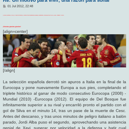
M
01 Jul 2012, 22:48
e
n
LA ROJA SUPERA A ITALIA Y HACE HISTORIA AL COMPLETAR EUROCOPA-MUNDIAL-EUROCOPA, CON GOLES DE SILVA, ALBA, TORRES Y MATA
s
a
j
¡Gracias, gracias, gracias!
e
[align=center]
[/align]
La selección española derrotó sin apuros a Italia en la final de la
Eurocopa y pone nuevamente Europa a sus pies, completando el
triplete histórico al ganar de modo consecutivo Eurocopa (2008) -
Mundial (2010) -Eurocopa (2012). El equipo de Del Bosque fue
infinitamente superior a su rival y encarriló pronto el partido con el
gol de Silva en el minuto 14, tras un pase de la muerte de Cesc.
Antes del descanso, y tras unos minutos de peligro italiano a balón
parado, Jordi Alba puso el segundo, aprovechando una asistencia
genial de Xavi, superar por velocidad a la defensa y batir cual