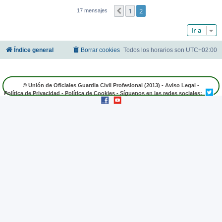
1
2
Anterior
17 mensajes
Ir a
Índice general
Borrar cookies
Todos los horarios son
UTC+02:00
© Unión de Oficiales Guardia Civil Profesional (2013) -
Aviso Legal
-
Política de Privacidad
-
Política de Cookies
- Síguenos en las redes sociales: