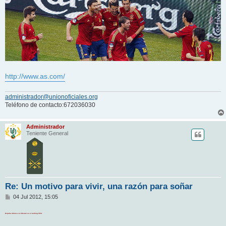
http://www.as.com/
administrador@unionoficiales.org
Teléfono de contacto:672036030
Administrador
Teniente General
Re: Un motivo para vivir, una razón para soñar
M
04 Jul 2012, 15:05
e
n
España afianza su liderato en el ranking FIFA
s
a