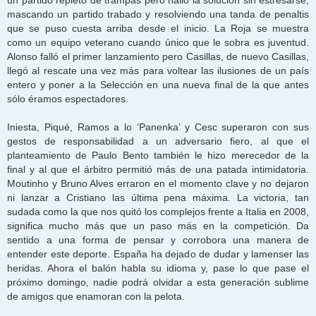
un partido repleto de trampas pero halló la solución sin estresarse,
mascando un partido trabado y resolviendo una tanda de penaltis
que se puso cuesta arriba desde el inicio. La Roja se muestra
como un equipo veterano cuando único que le sobra es juventud.
Alonso falló el primer lanzamiento pero Casillas, de nuevo Casillas,
llegó al rescate una vez más para voltear las ilusiones de un país
entero y poner a la Selección en una nueva final de la que antes
sólo éramos espectadores.
Iniesta, Piqué, Ramos a lo ‘Panenka’ y Cesc superaron con sus
gestos de responsabilidad a un adversario fiero, al que el
planteamiento de Paulo Bento también le hizo merecedor de la
final y al que el árbitro permitió más de una patada intimidatoria.
Moutinho y Bruno Alves erraron en el momento clave y no dejaron
ni lanzar a Cristiano las última pena máxima. La victoria, tan
sudada como la que nos quitó los complejos frente a Italia en 2008,
significa mucho más que un paso más en la competición. Da
sentido a una forma de pensar y corrobora una manera de
entender este deporte. España ha dejado de dudar y lamenser las
heridas. Ahora el balón habla su idioma y, pase lo que pase el
próximo domingo, nadie podrá olvidar a esta generación sublime
de amigos que enamoran con la pelota.