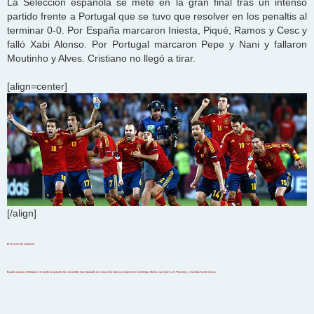
La Selección española se mete en la gran final tras un intenso
partido frente a Portugal que se tuvo que resolver en los penaltis al
terminar 0-0. Por España marcaron Iniesta, Piqué, Ramos y Cesc y
falló Xabi Alonso. Por Portugal marcaron Pepe y Nani y fallaron
Moutinho y Alves. Cristiano no llegó a tirar.
[align=center]
[/align]
El descaro del campeón
España supera a Portugal en la tanda de penaltis tras un partido muy igualado en el que sólo logro ser superior en la prórroga. Ramos, que lanzó a lo ‘Panenka’, y Casillas fueron claves.