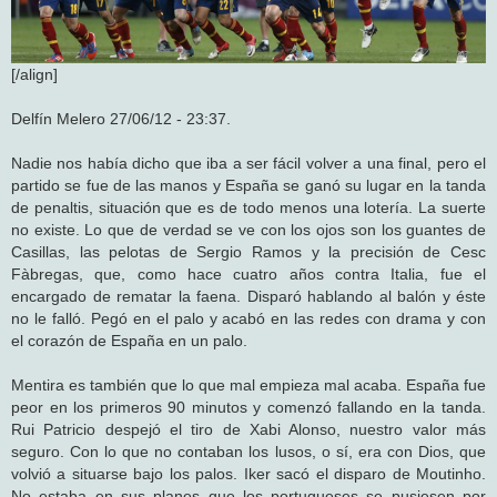
[/align]
Delfín Melero 27/06/12 - 23:37.
Nadie nos había dicho que iba a ser fácil volver a una final, pero el
partido se fue de las manos y España se ganó su lugar en la tanda
de penaltis, situación que es de todo menos una lotería. La suerte
no existe. Lo que de verdad se ve con los ojos son los guantes de
Casillas, las pelotas de Sergio Ramos y la precisión de Cesc
Fàbregas, que, como hace cuatro años contra Italia, fue el
encargado de rematar la faena. Disparó hablando al balón y éste
no le falló. Pegó en el palo y acabó en las redes con drama y con
el corazón de España en un palo.
Mentira es también que lo que mal empieza mal acaba. España fue
peor en los primeros 90 minutos y comenzó fallando en la tanda.
Rui Patricio despejó el tiro de Xabi Alonso, nuestro valor más
seguro. Con lo que no contaban los lusos, o sí, era con Dios, que
volvió a situarse bajo los palos. Iker sacó el disparo de Moutinho.
No estaba en sus planes que los portugueses se pusiesen por