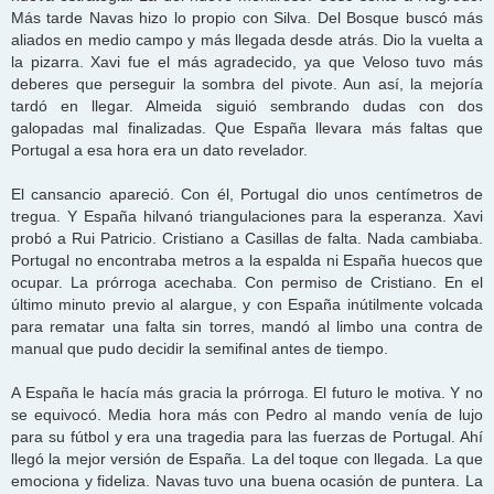
Más tarde Navas hizo lo propio con Silva. Del Bosque buscó más
aliados en medio campo y más llegada desde atrás. Dio la vuelta a
la pizarra. Xavi fue el más agradecido, ya que Veloso tuvo más
deberes que perseguir la sombra del pivote. Aun así, la mejoría
tardó en llegar. Almeida siguió sembrando dudas con dos
galopadas mal finalizadas. Que España llevara más faltas que
Portugal a esa hora era un dato revelador.
El cansancio apareció. Con él, Portugal dio unos centímetros de
tregua. Y España hilvanó triangulaciones para la esperanza. Xavi
probó a Rui Patricio. Cristiano a Casillas de falta. Nada cambiaba.
Portugal no encontraba metros a la espalda ni España huecos que
ocupar. La prórroga acechaba. Con permiso de Cristiano. En el
último minuto previo al alargue, y con España inútilmente volcada
para rematar una falta sin torres, mandó al limbo una contra de
manual que pudo decidir la semifinal antes de tiempo.
A España le hacía más gracia la prórroga. El futuro le motiva. Y no
se equivocó. Media hora más con Pedro al mando venía de lujo
para su fútbol y era una tragedia para las fuerzas de Portugal. Ahí
llegó la mejor versión de España. La del toque con llegada. La que
emociona y fideliza. Navas tuvo una buena ocasión de puntera. La