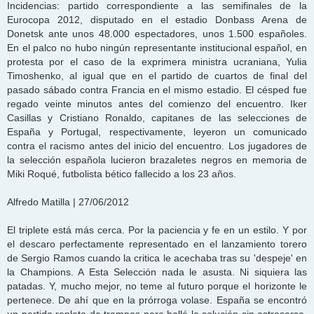
Incidencias: partido correspondiente a las semifinales de la
Eurocopa 2012, disputado en el estadio Donbass Arena de
Donetsk ante unos 48.000 espectadores, unos 1.500 españoles.
En el palco no hubo ningún representante institucional español, en
protesta por el caso de la exprimera ministra ucraniana, Yulia
Timoshenko, al igual que en el partido de cuartos de final del
pasado sábado contra Francia en el mismo estadio. El césped fue
regado veinte minutos antes del comienzo del encuentro. Iker
Casillas y Cristiano Ronaldo, capitanes de las selecciones de
España y Portugal, respectivamente, leyeron un comunicado
contra el racismo antes del inicio del encuentro. Los jugadores de
la selección española lucieron brazaletes negros en memoria de
Miki Roqué, futbolista bético fallecido a los 23 años.
Alfredo Matilla | 27/06/2012
El triplete está más cerca. Por la paciencia y fe en un estilo. Y por
el descaro perfectamente representado en el lanzamiento torero
de Sergio Ramos cuando la critica le acechaba tras su 'despeje' en
la Champions. A Esta Selección nada le asusta. Ni siquiera las
patadas. Y, mucho mejor, no teme al futuro porque el horizonte le
pertenece. De ahí que en la prórroga volase. España se encontró