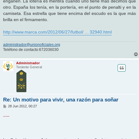
engañen. La lotería es mentira cuando uno tiene más décimos que
otro. España los tenía, en la portería, en el punto de penalti y en la
camiseta. Esa estrella que tiene encima del escudo es la que más
brilla en el firmamento.
http://www.marca.com/2012/06/27/futbol/ ... 32940.html
administrador@unionoficiales.org
Teléfono de contacto:672036030
Administrador
Teniente General
Re: Un motivo para vivir, una razón para soñar
M
28 Jun 2012, 00:27
e
n
¡¡¡A la final!!!
s
a
j
e