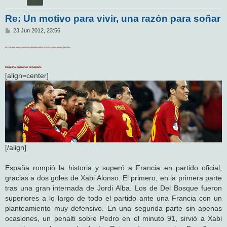
Re: Un motivo para vivir, una razón para soñar
M
23 Jun 2012, 23:56
e
n
DOS GOLES DE XABI ACABAN CON LA MALDICIÓN CONTRA FRANCIA EN PARTIDO OFICIAL Y NOS CLASIFICA PARA SEMIS ANTE PORTUGAL
s
a
j
Un guiñol en manos de España
e
[align=center]
[/align]
España rompió la historia y superó a Francia en partido oficial,
gracias a dos goles de Xabi Alonso. El primero, en la primera parte
tras una gran internada de Jordi Alba. Los de Del Bosque fueron
superiores a lo largo de todo el partido ante una Francia con un
planteamiento muy defensivo. En una segunda parte sin apenas
ocasiones, un penalti sobre Pedro en el minuto 91, sirvió a Xabi