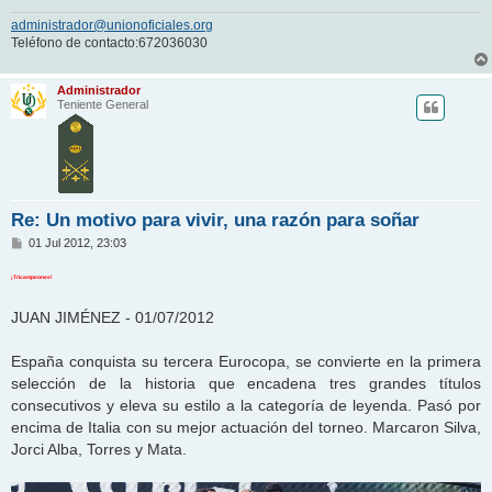
administrador@unionoficiales.org
Teléfono de contacto:672036030
Administrador
Teniente General
Re: Un motivo para vivir, una razón para soñar
M
01 Jul 2012, 23:03
e
n
¡Tricampeones!
s
a
j
JUAN JIMÉNEZ - 01/07/2012
e
España conquista su tercera Eurocopa, se convierte en la primera
selección de la historia que encadena tres grandes títulos
consecutivos y eleva su estilo a la categoría de leyenda. Pasó por
encima de Italia con su mejor actuación del torneo. Marcaron Silva,
Jorci Alba, Torres y Mata.