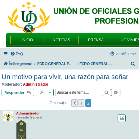
INICIO
NOTICIAS
PRENSA
UO VIAJE
FAQ
Identificarse
B
Índice general
FORO GENERAL PARA TODOS LOS USUARIOS
FORO GENERAL - VARIEDADES
u
Un motivo para vivir, una razón para soñar
s
Moderador:
Administrador
c
Buscar
Búsqueda 
Responder
a
1
2
Anterior
17 mensajes
r
Administrador
Teniente General