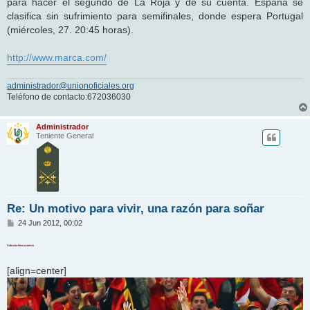
para hacer el segundo de La Roja y de su cuenta. España se
clasifica sin sufrimiento para semifinales, donde espera Portugal
(miércoles, 27. 20:45 horas).
http://www.marca.com/
administrador@unionoficiales.org
Teléfono de contacto:672036030
Administrador
Teniente General
Re: Un motivo para vivir, una razón para soñar
M
24 Jun 2012, 00:02
e
n
Xabi nos lleva a semis
s
a
j
[align=center]
e