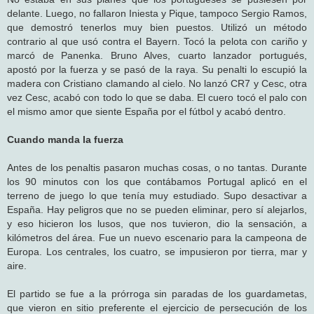
delante. Luego, no fallaron Iniesta y Pique, tampoco Sergio Ramos,
que demostró tenerlos muy bien puestos. Utilizó un método
contrario al que usó contra el Bayern. Tocó la pelota con cariño y
marcó de Panenka. Bruno Alves, cuarto lanzador portugués,
apostó por la fuerza y se pasó de la raya. Su penalti lo escupió la
madera con Cristiano clamando al cielo. No lanzó CR7 y Cesc, otra
vez Cesc, acabó con todo lo que se daba. El cuero tocó el palo con
el mismo amor que siente España por el fútbol y acabó dentro.
Cuando manda la fuerza
Antes de los penaltis pasaron muchas cosas, o no tantas. Durante
los 90 minutos con los que contábamos Portugal aplicó en el
terreno de juego lo que tenía muy estudiado. Supo desactivar a
España. Hay peligros que no se pueden eliminar, pero sí alejarlos,
y eso hicieron los lusos, que nos tuvieron, dio la sensación, a
kilómetros del área. Fue un nuevo escenario para la campeona de
Europa. Los centrales, los cuatro, se impusieron por tierra, mar y
aire.
El partido se fue a la prórroga sin paradas de los guardametas,
que vieron en sitio preferente el ejercicio de persecución de los