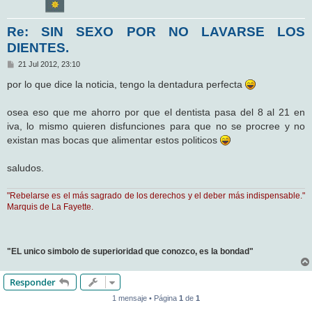
Re: SIN SEXO POR NO LAVARSE LOS
DIENTES.
M
21 Jul 2012, 23:10
e
n
por lo que dice la noticia, tengo la dentadura perfecta
s
a
j
osea eso que me ahorro por que el dentista pasa del 8 al 21 en
e
iva, lo mismo quieren disfunciones para que no se procree y no
existan mas bocas que alimentar estos politicos
saludos.
"Rebelarse es el más sagrado de los derechos y el deber más indispensable."
Marquis de La Fayette.
"EL unico simbolo de superioridad que conozco, es la bondad"
Responder
1 mensaje • Página
1
de
1