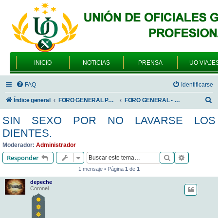
INICIO
NOTICIAS
PRENSA
UO VIAJE
FAQ
Identificarse
B
Índice general
FORO GENERAL PARA TODOS LOS USUARIOS
FORO GENERAL - VARIEDADES
u
SIN SEXO POR NO LAVARSE LOS
s
DIENTES.
c
Moderador:
Administrador
a
Buscar
Búsqueda 
Responder
r
1 mensaje • Página
1
de
1
depeche
Coronel