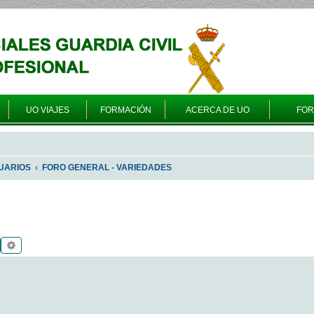
UO VIAJES
FORMACIÓN
ACERCA DE UO
FO
UARIOS
FORO GENERAL - VARIEDADES
Buscar
Búsqueda avanzada