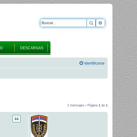
Buscar
Búsqueda avanza
RO
DESCARGAS
Identificarse
2 mensajes • Página
1
de
1