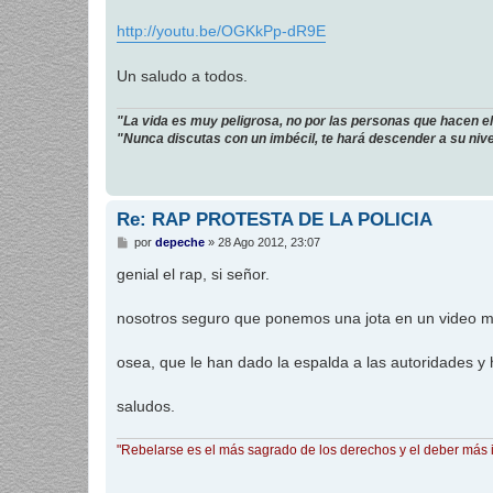
a
j
http://youtu.be/OGKkPp-dR9E
e
Un saludo a todos.
"La vida es muy peligrosa, no por las personas que hacen el 
"Nunca discutas con un imbécil, te hará descender a su nivel
Re: RAP PROTESTA DE LA POLICIA
M
por
depeche
»
28 Ago 2012, 23:07
e
n
genial el rap, si señor.
s
a
j
nosotros seguro que ponemos una jota en un video m
e
osea, que le han dado la espalda a las autoridades y
saludos.
"Rebelarse es el más sagrado de los derechos y el deber más 