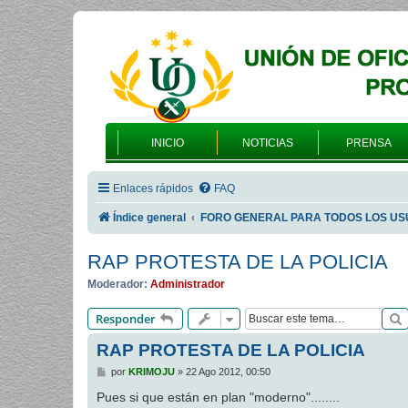
INICIO
NOTICIAS
PRENSA
Enlaces rápidos
FAQ
Índice general
FORO GENERAL PARA TODOS LOS US
RAP PROTESTA DE LA POLICIA
Moderador:
Administrador
Responder
RAP PROTESTA DE LA POLICIA
M
por
KRIMOJU
»
22 Ago 2012, 00:50
e
n
Pues si que están en plan "moderno"........
s