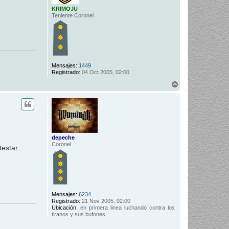
KRIMOJU
Teniente Coronel
Mensajes:
1449
Registrado:
04 Oct 2005, 02:00
A
r
r
i
b
a
depeche
Coronel
testar.
Mensajes:
6234
Registrado:
21 Nov 2005, 02:00
Ubicación:
en primera linea luchando contra los
tiranos y sus bufones