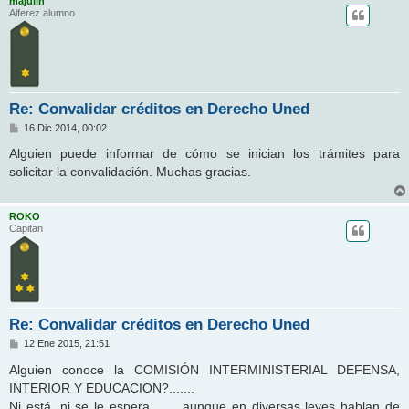
majulin
Alferez alumno
Re: Convalidar créditos en Derecho Uned
M
16 Dic 2014, 00:02
e
n
Alguien puede informar de cómo se inician los trámites para
s
solicitar la convalidación. Muchas gracias.
a
j
e
ROKO
Capitan
Re: Convalidar créditos en Derecho Uned
M
12 Ene 2015, 21:51
e
n
Alguien conoce la COMISIÓN INTERMINISTERIAL DEFENSA,
s
INTERIOR Y EDUCACION?.......
a
j
Ni está, ni se le espera.........aunque en diversas leyes hablan de