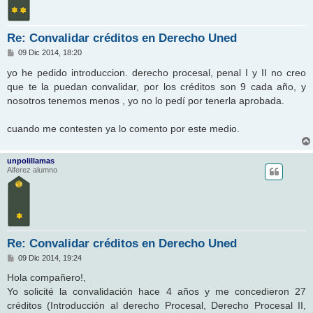
Re: Convalidar créditos en Derecho Uned
M
09 Dic 2014, 18:20
e
n
yo he pedido introduccion. derecho procesal, penal I y II no creo
s
que te la puedan convalidar, por los créditos son 9 cada año, y
a
j
nosotros tenemos menos , yo no lo pedí por tenerla aprobada.
e
cuando me contesten ya lo comento por este medio.
unpolillamas
Alferez alumno
Re: Convalidar créditos en Derecho Uned
M
09 Dic 2014, 19:24
e
n
Hola compañero!,
s
Yo solicité la convalidación hace 4 años y me concedieron 27
a
j
créditos (Introducción al derecho Procesal, Derecho Procesal II,
e