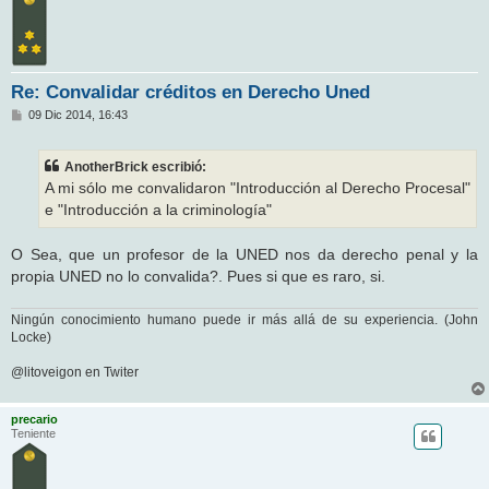
Re: Convalidar créditos en Derecho Uned
M
09 Dic 2014, 16:43
e
n
s
AnotherBrick escribió:
a
j
A mi sólo me convalidaron "Introducción al Derecho Procesal"
e
e "Introducción a la criminología"
O Sea, que un profesor de la UNED nos da derecho penal y la
propia UNED no lo convalida?. Pues si que es raro, si.
Ningún conocimiento humano puede ir más allá de su experiencia. (John
Locke)
@litoveigon en Twiter
precario
Teniente