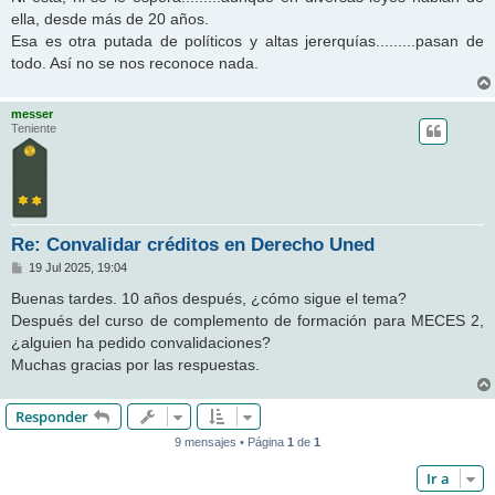
e
ella, desde más de 20 años.
Esa es otra putada de políticos y altas jererquías.........pasan de
todo. Así no se nos reconoce nada.
messer
Teniente
Re: Convalidar créditos en Derecho Uned
M
19 Jul 2025, 19:04
e
n
Buenas tardes. 10 años después, ¿cómo sigue el tema?
s
Después del curso de complemento de formación para MECES 2,
a
j
¿alguien ha pedido convalidaciones?
e
Muchas gracias por las respuestas.
Responder
9 mensajes • Página
1
de
1
Ir a