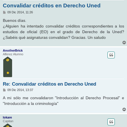
Convalidar créditos en Derecho Uned
M
09 Dic 2014, 11:26
e
n
Buenos días.
s
¿Alguien ha intentado convalidar créditos correspondientes a los
a
j
estudios de oficial (EO) en el grado de Derecho de la Uned?
e
¿Sabéis qué asignaturas convalidan? Gracias. Un saludo
AnotherBrick
Alferez Alumno
Re: Convalidar créditos en Derecho Uned
M
09 Dic 2014, 13:37
e
n
A mi sólo me convalidaron "Introducción al Derecho Procesal" e
s
"Introducción a la criminología"
a
j
e
lokare
Capitan