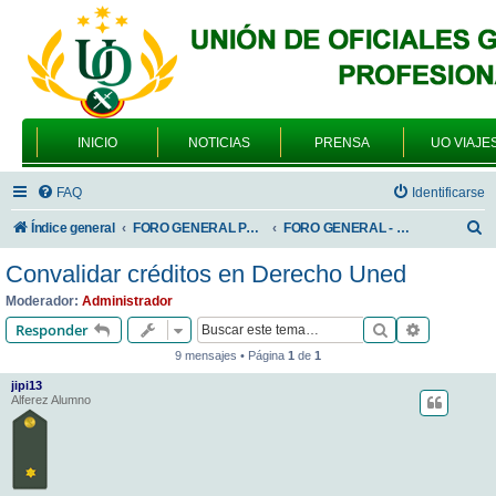
INICIO
NOTICIAS
PRENSA
UO VIAJE
FAQ
Identificarse
B
Índice general
FORO GENERAL PARA TODOS LOS USUARIOS
FORO GENERAL - TEMAS GENERALES
u
Convalidar créditos en Derecho Uned
s
Moderador:
Administrador
c
Buscar
Búsqueda 
Responder
a
9 mensajes • Página
1
de
1
r
jipi13
Alferez Alumno