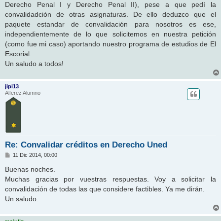
Derecho Penal I y Derecho Penal II), pese a que pedí la
convalidadción de otras asignaturas. De ello deduzco que el
paquete estandar de convalidación para nosotros es ese,
independientemente de lo que solicitemos en nuestra petición
(como fue mi caso) aportando nuestro programa de estudios de El
Escorial.
Un saludo a todos!
jipi13
Alferez Alumno
Re: Convalidar créditos en Derecho Uned
M
11 Dic 2014, 00:00
e
n
Buenas noches.
s
Muchas gracias por vuestras respuestas. Voy a solicitar la
a
j
convalidación de todas las que considere factibles. Ya me dirán.
e
Un saludo.