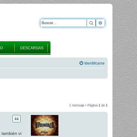
Buscar
Búsqueda avanza
RO
DESCARGAS
Identificarse
1 mensaje • Página
1
de
1
 también vi