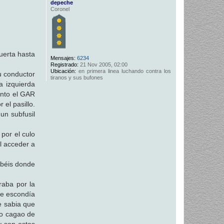
depeche
Coronel
uerta hasta
Mensajes:
6234
Registrado:
21 Nov 2005, 02:00
Ubicación:
en primera linea luchando contra los
u conductor
tiranos y sus bufones
a izquierda
anto el GAR
el pasillo.
un subfusil
por el culo
l acceder a
abéis donde
raba por la
se escondía
ue sabia que
ulo cagao de