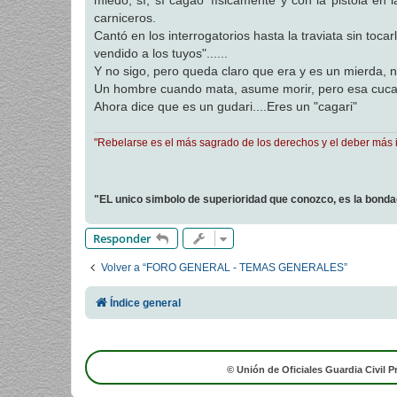
miedo, sí, sí cagao' físicamente y con la pistola en
carniceros.
Cantó en los interrogatorios hasta la traviata sin toca
vendido a los tuyos"......
Y no sigo, pero queda claro que era y es un mierda, n
Un hombre cuando mata, asume morir, pero esa cucar
Ahora dice que es un gudari....Eres un "cagari"
"Rebelarse es el más sagrado de los derechos y el deber más 
"EL unico simbolo de superioridad que conozco, es la bond
Responder
Volver a “FORO GENERAL - TEMAS GENERALES”
Índice general
© Unión de Oficiales Guardia Civil P