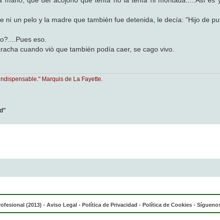
 la mano, que del acojono que tenía no la tenía ni montada.....Así es 
rle ni un pelo y la madre que también fue detenida, le decía: "Hijo de p
o?....Pues eso.
acha cuando viò que también podía caer, se cago vivo.
indispensable." Marquis de La Fayette.
ad"
rofesional (2013) -
Aviso Legal
-
Política de Privacidad
-
Política de Cookies
- Síguenos