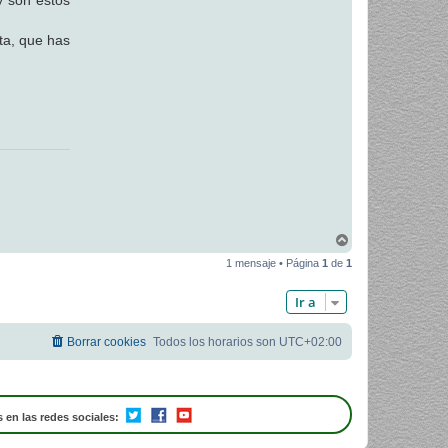
y son estos
uta, que has
A
r
1 mensaje • Página
1
de
1
r
i
b
Ir a
a
Borrar cookies
Todos los horarios son
UTC+02:00
 en las redes sociales: