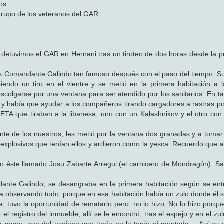
os.
grupo de los veteranos del GAR:
lo detuvimos el GAR en Hernani tras un tiroteo de dos horas desde la p
onces Comandante Galindo tan famoso después con el paso del tiempo. S
iendo un tiro en el vientre y se metió en la primera habitación a l
olgarse por una ventana para ser atendido por los sanitarios. En t
 y había que ayudar a los compañeros tirando cargadores a rastras por 
 ETA que tiraban a la libanesa, uno con un Kalashnikov y el otro con 
nte de los nuestros, les metió por la ventana dos granadas y a tomar 
explosivos que tenían ellos y ardieron como la yesca. Recuerdo que a
cho éste llamado Josu Zabarte Arregui (el carnicero de Mondragón). S
dante Galindo, se desangraba en la primera habitación según se ent
taba observando todo, porque en esa habitación había un zulo donde él 
ra, tuvo la oportunidad de rematarlo pero, no lo hizo. No lo hizo porq
o el registro del inmueble, allí se le encontró, tras el espejo y en el z