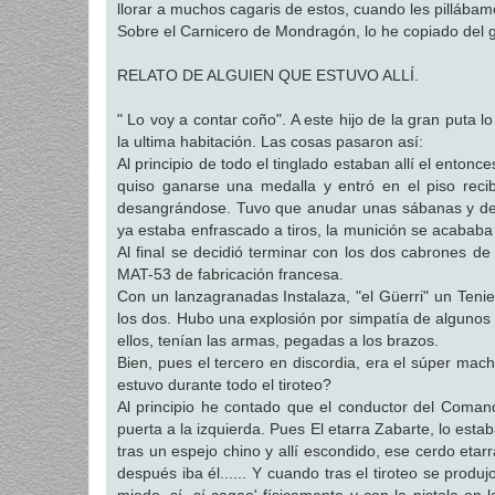
llorar a muchos cagaris de estos, cuando les pillábam
a
j
Sobre el Carnicero de Mondragón, lo he copiado del 
e
RELATO DE ALGUIEN QUE ESTUVO ALLÍ.
" Lo voy a contar coño". A este hijo de la gran puta 
la ultima habitación. Las cosas pasaron así:
Al principio de todo el tinglado estaban allí el ent
quiso ganarse una medalla y entró en el piso recib
desangrándose. Tuvo que anudar unas sábanas y desc
ya estaba enfrascado a tiros, la munición se acababa
Al final se decidió terminar con los dos cabrones de
MAT-53 de fabricación francesa.
Con un lanzagranadas Instalaza, "el Güerri" un Tenie
los dos. Hubo una explosión por simpatía de algunos 
ellos, tenían las armas, pegadas a los brazos.
Bien, pues el tercero en discordia, era el súper ma
estuvo durante todo el tiroteo?
Al principio he contado que el conductor del Coman
puerta a la izquierda. Pues El etarra Zabarte, lo es
tras un espejo chino y allí escondido, ese cerdo etar
después iba él...... Y cuando tras el tiroteo se produj