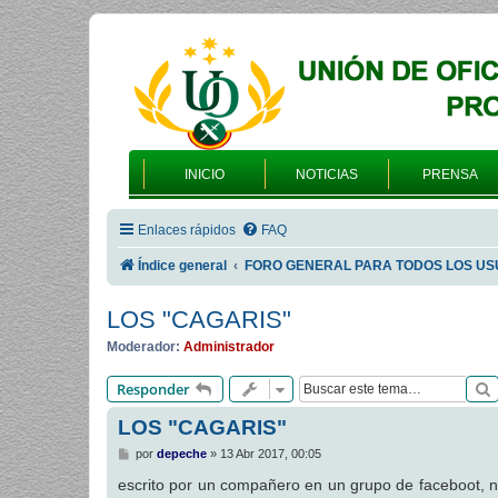
INICIO
NOTICIAS
PRENSA
Enlaces rápidos
FAQ
Índice general
FORO GENERAL PARA TODOS LOS US
LOS "CAGARIS"
Moderador:
Administrador
Responder
LOS "CAGARIS"
M
por
depeche
»
13 Abr 2017, 00:05
e
n
escrito por un compañero en un grupo de faceboot, no
s