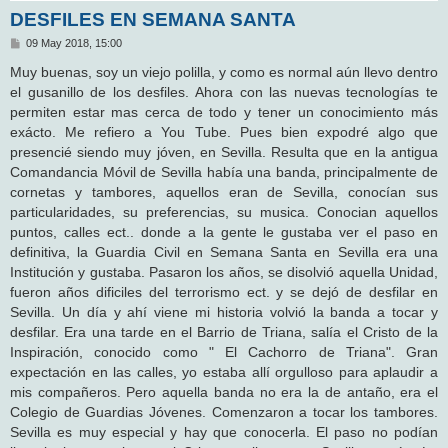
DESFILES EN SEMANA SANTA
M
09 May 2018, 15:00
e
n
Muy buenas, soy un viejo polilla, y como es normal aún llevo dentro
s
el gusanillo de los desfiles. Ahora con las nuevas tecnologías te
a
j
permiten estar mas cerca de todo y tener un conocimiento más
e
exácto. Me refiero a You Tube. Pues bien expodré algo que
presencié siendo muy jóven, en Sevilla. Resulta que en la antigua
Comandancia Móvil de Sevilla había una banda, principalmente de
cornetas y tambores, aquellos eran de Sevilla, conocían sus
particularidades, su preferencias, su musica. Conocian aquellos
puntos, calles ect.. donde a la gente le gustaba ver el paso en
definitiva, la Guardia Civil en Semana Santa en Sevilla era una
Institución y gustaba. Pasaron los años, se disolvió aquella Unidad,
fueron años dificiles del terrorismo ect. y se dejó de desfilar en
Sevilla. Un día y ahí viene mi historia volvió la banda a tocar y
desfilar. Era una tarde en el Barrio de Triana, salía el Cristo de la
Inspiración, conocido como " El Cachorro de Triana". Gran
expectación en las calles, yo estaba allí orgulloso para aplaudir a
mis compañeros. Pero aquella banda no era la de antaño, era el
Colegio de Guardias Jóvenes. Comenzaron a tocar los tambores.
Sevilla es muy especial y hay que conocerla. El paso no podían