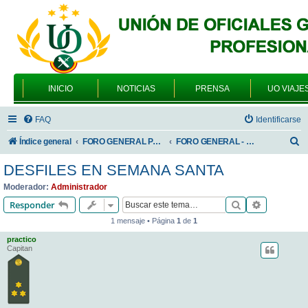
INICIO
NOTICIAS
PRENSA
UO VIAJE
FAQ
Identificarse
B
Índice general
FORO GENERAL PARA TODOS LOS USUARIOS
FORO GENERAL - TEMAS GENERALES
u
DESFILES EN SEMANA SANTA
s
Moderador:
Administrador
c
Buscar
Búsqueda 
Responder
a
1 mensaje • Página
1
de
1
r
practico
Capitan