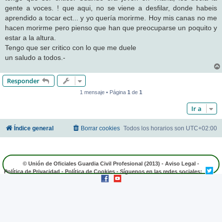
gente a voces. ! que aqui, no se viene a desfilar, donde habeis
aprendido a tocar ect... y yo quería morirme. Hoy mis canas no me
hacen morirme pero pienso que han que preocuparse un poquito y
estar a la altura.
Tengo que ser critico con lo que me duele
un saludo a todos.-
Responder
1 mensaje • Página
1
de
1
Ir a
Índice general
Borrar cookies
Todos los horarios son
UTC+02:00
© Unión de Oficiales Guardia Civil Profesional (2013) -
Aviso Legal
-
Política de Privacidad
-
Política de Cookies
- Síguenos en las redes sociales: