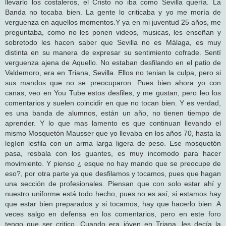
llevarlo los costaleros, el Cristo no iba como Sevilla quería. La
Banda no tocaba bien. La gente lo criticaba y yo me moría de
verguenza en aquellos momentos.Y ya en mi juventud 25 años, me
preguntaba, como no les ponen videos, musicas, les enseñan y
sobretodo les hacen saber que Sevilla no es Málaga, es muy
distinta en su manera de expresar su sentimiento cofrade. Sentí
verguenza ajena de Aquello. No estaban desfilando en el patio de
Valdemoro, era en Triana, Sevilla. Ellos no tenian la culpa, pero si
sus mandos que no se preocuparon. Pues bien ahora yo con
canas, veo en You Tube estos desfiles, y me gustan, pero leo los
comentarios y suelen coincidir en que no tocan bien. Y es verdad,
es una banda de alumnos, están un año, no tienen tiempo de
aprender. Y lo que mas lamento es que continuan llevando el
mismo Mosquetón Mausser que yo llevaba en los años 70, hasta la
legíon lesfila con un arma larga ligera de peso. Ese mosquetón
pasa, resbala con los guantes, es muy incomodo para hacer
movimiento. Y pienso ¿ esque no hay mando que se preocupe de
eso?, por otra parte ya que desfilamos y tocamos, pues que hagan
una sección de profesionales. Piensan que con solo estar ahí y
nuestro uniforme está todo hecho, pues no es así, si estamos hay
que estar bien preparados y si tocamos, hay que hacerlo bien. A
veces salgo en defensa en los comentarios, pero en este foro
tengo que ser critico. Cuando era jóven en Triana, les decía la