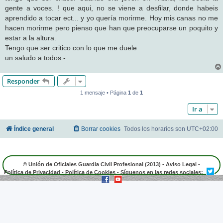
gente a voces. ! que aqui, no se viene a desfilar, donde habeis
aprendido a tocar ect... y yo quería morirme. Hoy mis canas no me
hacen morirme pero pienso que han que preocuparse un poquito y
estar a la altura.
Tengo que ser critico con lo que me duele
un saludo a todos.-
Responder
1 mensaje • Página
1
de
1
Ir a
Índice general
Borrar cookies
Todos los horarios son
UTC+02:00
© Unión de Oficiales Guardia Civil Profesional (2013) -
Aviso Legal
-
Política de Privacidad
-
Política de Cookies
- Síguenos en las redes sociales: