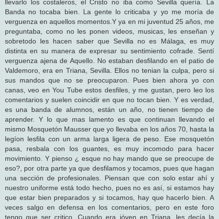
llevarlo los costaleros, el Cristo no iba como Sevilla quería. La
Banda no tocaba bien. La gente lo criticaba y yo me moría de
verguenza en aquellos momentos.Y ya en mi juventud 25 años, me
preguntaba, como no les ponen videos, musicas, les enseñan y
sobretodo les hacen saber que Sevilla no es Málaga, es muy
distinta en su manera de expresar su sentimiento cofrade. Sentí
verguenza ajena de Aquello. No estaban desfilando en el patio de
Valdemoro, era en Triana, Sevilla. Ellos no tenian la culpa, pero si
sus mandos que no se preocuparon. Pues bien ahora yo con
canas, veo en You Tube estos desfiles, y me gustan, pero leo los
comentarios y suelen coincidir en que no tocan bien. Y es verdad,
es una banda de alumnos, están un año, no tienen tiempo de
aprender. Y lo que mas lamento es que continuan llevando el
mismo Mosquetón Mausser que yo llevaba en los años 70, hasta la
legíon lesfila con un arma larga ligera de peso. Ese mosquetón
pasa, resbala con los guantes, es muy incomodo para hacer
movimiento. Y pienso ¿ esque no hay mando que se preocupe de
eso?, por otra parte ya que desfilamos y tocamos, pues que hagan
una sección de profesionales. Piensan que con solo estar ahí y
nuestro uniforme está todo hecho, pues no es así, si estamos hay
que estar bien preparados y si tocamos, hay que hacerlo bien. A
veces salgo en defensa en los comentarios, pero en este foro
tengo que ser critico. Cuando era jóven en Triana, les decía la