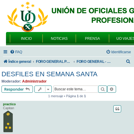
INICIO
NOTICIAS
PRENSA
UO VIAJE
FAQ
Identificarse
B
Índice general
FORO GENERAL PARA TODOS LOS USUARIOS
FORO GENERAL - TEMAS GENERALES
u
DESFILES EN SEMANA SANTA
s
Moderador:
Administrador
c
Buscar
Búsqueda 
Responder
a
1 mensaje • Página
1
de
1
r
practico
Capitan