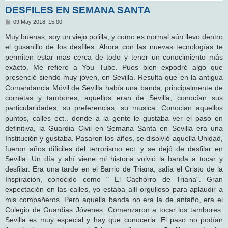
DESFILES EN SEMANA SANTA
M
09 May 2018, 15:00
e
n
Muy buenas, soy un viejo polilla, y como es normal aún llevo dentro
s
el gusanillo de los desfiles. Ahora con las nuevas tecnologías te
a
j
permiten estar mas cerca de todo y tener un conocimiento más
e
exácto. Me refiero a You Tube. Pues bien expodré algo que
presencié siendo muy jóven, en Sevilla. Resulta que en la antigua
Comandancia Móvil de Sevilla había una banda, principalmente de
cornetas y tambores, aquellos eran de Sevilla, conocían sus
particularidades, su preferencias, su musica. Conocian aquellos
puntos, calles ect.. donde a la gente le gustaba ver el paso en
definitiva, la Guardia Civil en Semana Santa en Sevilla era una
Institución y gustaba. Pasaron los años, se disolvió aquella Unidad,
fueron años dificiles del terrorismo ect. y se dejó de desfilar en
Sevilla. Un día y ahí viene mi historia volvió la banda a tocar y
desfilar. Era una tarde en el Barrio de Triana, salía el Cristo de la
Inspiración, conocido como " El Cachorro de Triana". Gran
expectación en las calles, yo estaba allí orgulloso para aplaudir a
mis compañeros. Pero aquella banda no era la de antaño, era el
Colegio de Guardias Jóvenes. Comenzaron a tocar los tambores.
Sevilla es muy especial y hay que conocerla. El paso no podían