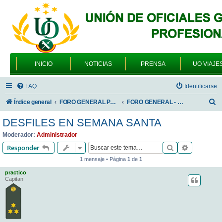
INICIO
NOTICIAS
PRENSA
UO VIAJE
FAQ
Identificarse
B
Índice general
FORO GENERAL PARA TODOS LOS USUARIOS
FORO GENERAL - TEMAS GENERALES
u
DESFILES EN SEMANA SANTA
s
Moderador:
Administrador
c
Buscar
Búsqueda 
Responder
a
1 mensaje • Página
1
de
1
r
practico
Capitan