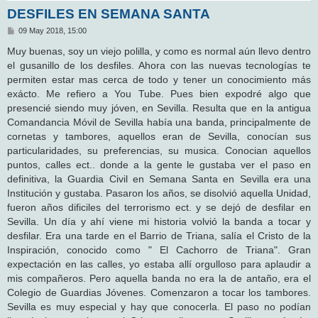
DESFILES EN SEMANA SANTA
M
09 May 2018, 15:00
e
n
Muy buenas, soy un viejo polilla, y como es normal aún llevo dentro
s
el gusanillo de los desfiles. Ahora con las nuevas tecnologías te
a
j
permiten estar mas cerca de todo y tener un conocimiento más
e
exácto. Me refiero a You Tube. Pues bien expodré algo que
presencié siendo muy jóven, en Sevilla. Resulta que en la antigua
Comandancia Móvil de Sevilla había una banda, principalmente de
cornetas y tambores, aquellos eran de Sevilla, conocían sus
particularidades, su preferencias, su musica. Conocian aquellos
puntos, calles ect.. donde a la gente le gustaba ver el paso en
definitiva, la Guardia Civil en Semana Santa en Sevilla era una
Institución y gustaba. Pasaron los años, se disolvió aquella Unidad,
fueron años dificiles del terrorismo ect. y se dejó de desfilar en
Sevilla. Un día y ahí viene mi historia volvió la banda a tocar y
desfilar. Era una tarde en el Barrio de Triana, salía el Cristo de la
Inspiración, conocido como " El Cachorro de Triana". Gran
expectación en las calles, yo estaba allí orgulloso para aplaudir a
mis compañeros. Pero aquella banda no era la de antaño, era el
Colegio de Guardias Jóvenes. Comenzaron a tocar los tambores.
Sevilla es muy especial y hay que conocerla. El paso no podían