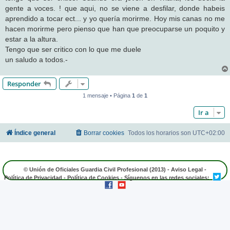
gente a voces. ! que aqui, no se viene a desfilar, donde habeis
aprendido a tocar ect... y yo quería morirme. Hoy mis canas no me
hacen morirme pero pienso que han que preocuparse un poquito y
estar a la altura.
Tengo que ser critico con lo que me duele
un saludo a todos.-
Responder
1 mensaje • Página
1
de
1
Ir a
Índice general
Borrar cookies
Todos los horarios son
UTC+02:00
© Unión de Oficiales Guardia Civil Profesional (2013) -
Aviso Legal
-
Política de Privacidad
-
Política de Cookies
- Síguenos en las redes sociales: