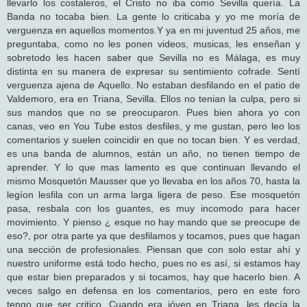
llevarlo los costaleros, el Cristo no iba como Sevilla quería. La
Banda no tocaba bien. La gente lo criticaba y yo me moría de
verguenza en aquellos momentos.Y ya en mi juventud 25 años, me
preguntaba, como no les ponen videos, musicas, les enseñan y
sobretodo les hacen saber que Sevilla no es Málaga, es muy
distinta en su manera de expresar su sentimiento cofrade. Sentí
verguenza ajena de Aquello. No estaban desfilando en el patio de
Valdemoro, era en Triana, Sevilla. Ellos no tenian la culpa, pero si
sus mandos que no se preocuparon. Pues bien ahora yo con
canas, veo en You Tube estos desfiles, y me gustan, pero leo los
comentarios y suelen coincidir en que no tocan bien. Y es verdad,
es una banda de alumnos, están un año, no tienen tiempo de
aprender. Y lo que mas lamento es que continuan llevando el
mismo Mosquetón Mausser que yo llevaba en los años 70, hasta la
legíon lesfila con un arma larga ligera de peso. Ese mosquetón
pasa, resbala con los guantes, es muy incomodo para hacer
movimiento. Y pienso ¿ esque no hay mando que se preocupe de
eso?, por otra parte ya que desfilamos y tocamos, pues que hagan
una sección de profesionales. Piensan que con solo estar ahí y
nuestro uniforme está todo hecho, pues no es así, si estamos hay
que estar bien preparados y si tocamos, hay que hacerlo bien. A
veces salgo en defensa en los comentarios, pero en este foro
tengo que ser critico. Cuando era jóven en Triana, les decía la