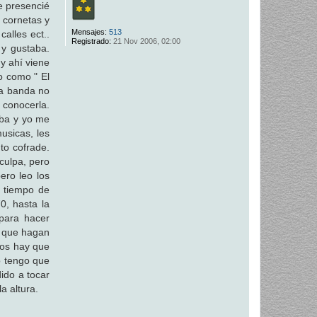
e presencié
 cornetas y
Mensajes:
513
alles ect..
Registrado:
21 Nov 2006, 02:00
 y gustaba.
 y ahí viene
do como " El
la banda no
 conocerla.
caba y yo me
sicas, les
to cofrade.
 culpa, pero
ero leo los
n tiempo de
0, hasta la
para hacer
s que hagan
mos hay que
o tengo que
dido a tocar
a altura.