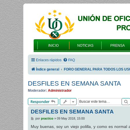
INICIO
NOTICIAS
PRENSA
Enlaces rápidos
FAQ
Índice general
FORO GENERAL PARA TODOS LOS US
DESFILES EN SEMANA SANTA
Moderador:
Administrador
Responder
DESFILES EN SEMANA SANTA
M
por
practico
»
09 May 2018, 15:00
e
n
Muy buenas, soy un viejo polilla, y como es normal a
s