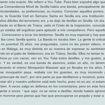
miento más exácto. Me refiero a You Tube. Pues bien expodré algo qu
igua Comandancia Móvil de Sevilla había una banda, principalmente de
ticularidades, su preferencias, su musica. Conocian aquellos puntos, c
va, la Guardia Civil en Semana Santa en Sevilla era una Institución
os dificiles del terrorismo ect. y se dejó de desfilar en Sevilla. Un día
 tarde en el Barrio de Triana, salía el Cristo de la Inspiración, conoci
 yo estaba allí orgulloso para aplaudir a mis compañeros. Pero aquel
. Comenzaron a tocar los tambores. Sevilla es muy especial y hay que
no iba como Sevilla quería. La Banda no tocaba bien. La gente lo criti
mi juventud 25 años, me preguntaba, como no les ponen videos, mu
 es Málaga, es muy distinta en su manera de expresar su sentimien
o en el patio de Valdemoro, era en Triana, Sevilla. Ellos no tenian la
ora yo con canas, veo en You Tube estos desfiles, y me gustan, p
en. Y es verdad, es una banda de alumnos, están un año, no tiene
llevando el mismo Mosquetón Mausser que yo llevaba en los años 7
. Ese mosquetón pasa, resbala con los guantes, es muy incomodo 
preocupe de eso?, por otra parte ya que desfilamos y tocamos, pue
star ahí y nuestro uniforme está todo hecho, pues no es así, si esta
 bien. A veces salgo en defensa en los comentarios, pero en este for
 gente a voces. ! que aqui, no se viene a desfilar, donde habeis apren
n morirme pero pienso que han que preocuparse un poquito y estar a l