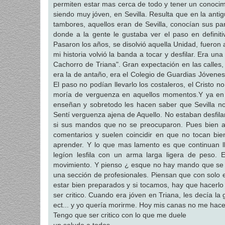
permiten estar mas cerca de todo y tener un conoci
a
j
siendo muy jóven, en Sevilla. Resulta que en la ant
e
tambores, aquellos eran de Sevilla, conocían sus par
donde a la gente le gustaba ver el paso en definiti
Pasaron los años, se disolvió aquella Unidad, fueron añ
mi historia volvió la banda a tocar y desfilar. Era una
Cachorro de Triana". Gran expectación en las calles,
era la de antaño, era el Colegio de Guardias Jóvenes
El paso no podían llevarlo los costaleros, el Cristo 
moría de verguenza en aquellos momentos.Y ya en 
enseñan y sobretodo les hacen saber que Sevilla no
Sentí verguenza ajena de Aquello. No estaban desfiland
si sus mandos que no se preocuparon. Pues bien ah
comentarios y suelen coincidir en que no tocan bi
aprender. Y lo que mas lamento es que continuan 
legíon lesfila con un arma larga ligera de peso
movimiento. Y pienso ¿ esque no hay mando que se 
una sección de profesionales. Piensan que con solo e
estar bien preparados y si tocamos, hay que hacerlo
ser critico. Cuando era jóven en Triana, les decía la
ect... y yo quería morirme. Hoy mis canas no me hace
Tengo que ser critico con lo que me duele