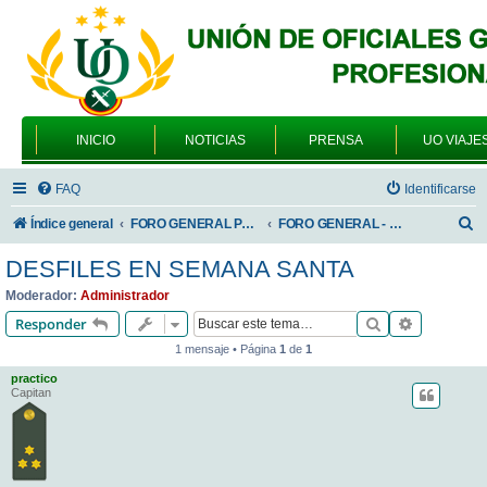
INICIO
NOTICIAS
PRENSA
UO VIAJE
FAQ
Identificarse
B
Índice general
FORO GENERAL PARA TODOS LOS USUARIOS
FORO GENERAL - TEMAS GENERALES
u
DESFILES EN SEMANA SANTA
s
Moderador:
Administrador
c
Buscar
Búsqueda 
Responder
a
1 mensaje • Página
1
de
1
r
practico
Capitan