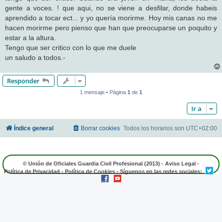
gente a voces. ! que aqui, no se viene a desfilar, donde habeis
aprendido a tocar ect... y yo quería morirme. Hoy mis canas no me
hacen morirme pero pienso que han que preocuparse un poquito y
estar a la altura.
Tengo que ser critico con lo que me duele
un saludo a todos.-
Responder
1 mensaje • Página
1
de
1
Ir a
Índice general
Borrar cookies
Todos los horarios son
UTC+02:00
© Unión de Oficiales Guardia Civil Profesional (2013) -
Aviso Legal
-
Política de Privacidad
-
Política de Cookies
- Síguenos en las redes sociales: