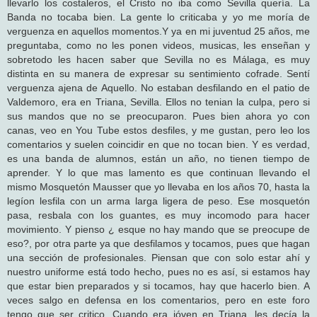
llevarlo los costaleros, el Cristo no iba como Sevilla quería. La
Banda no tocaba bien. La gente lo criticaba y yo me moría de
verguenza en aquellos momentos.Y ya en mi juventud 25 años, me
preguntaba, como no les ponen videos, musicas, les enseñan y
sobretodo les hacen saber que Sevilla no es Málaga, es muy
distinta en su manera de expresar su sentimiento cofrade. Sentí
verguenza ajena de Aquello. No estaban desfilando en el patio de
Valdemoro, era en Triana, Sevilla. Ellos no tenian la culpa, pero si
sus mandos que no se preocuparon. Pues bien ahora yo con
canas, veo en You Tube estos desfiles, y me gustan, pero leo los
comentarios y suelen coincidir en que no tocan bien. Y es verdad,
es una banda de alumnos, están un año, no tienen tiempo de
aprender. Y lo que mas lamento es que continuan llevando el
mismo Mosquetón Mausser que yo llevaba en los años 70, hasta la
legíon lesfila con un arma larga ligera de peso. Ese mosquetón
pasa, resbala con los guantes, es muy incomodo para hacer
movimiento. Y pienso ¿ esque no hay mando que se preocupe de
eso?, por otra parte ya que desfilamos y tocamos, pues que hagan
una sección de profesionales. Piensan que con solo estar ahí y
nuestro uniforme está todo hecho, pues no es así, si estamos hay
que estar bien preparados y si tocamos, hay que hacerlo bien. A
veces salgo en defensa en los comentarios, pero en este foro
tengo que ser critico. Cuando era jóven en Triana, les decía la