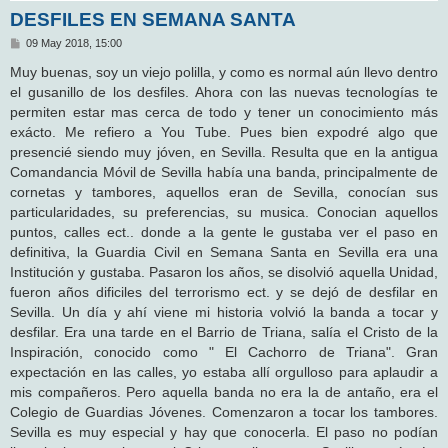
DESFILES EN SEMANA SANTA
M
09 May 2018, 15:00
e
n
Muy buenas, soy un viejo polilla, y como es normal aún llevo dentro
s
el gusanillo de los desfiles. Ahora con las nuevas tecnologías te
a
j
permiten estar mas cerca de todo y tener un conocimiento más
e
exácto. Me refiero a You Tube. Pues bien expodré algo que
presencié siendo muy jóven, en Sevilla. Resulta que en la antigua
Comandancia Móvil de Sevilla había una banda, principalmente de
cornetas y tambores, aquellos eran de Sevilla, conocían sus
particularidades, su preferencias, su musica. Conocian aquellos
puntos, calles ect.. donde a la gente le gustaba ver el paso en
definitiva, la Guardia Civil en Semana Santa en Sevilla era una
Institución y gustaba. Pasaron los años, se disolvió aquella Unidad,
fueron años dificiles del terrorismo ect. y se dejó de desfilar en
Sevilla. Un día y ahí viene mi historia volvió la banda a tocar y
desfilar. Era una tarde en el Barrio de Triana, salía el Cristo de la
Inspiración, conocido como " El Cachorro de Triana". Gran
expectación en las calles, yo estaba allí orgulloso para aplaudir a
mis compañeros. Pero aquella banda no era la de antaño, era el
Colegio de Guardias Jóvenes. Comenzaron a tocar los tambores.
Sevilla es muy especial y hay que conocerla. El paso no podían