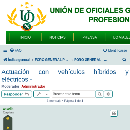
INICIO
NOTICIAS
PRENSA
UO VIAJE
FAQ
Identificarse
B
Índice general
FORO GENERAL PARA TODOS LOS USUARIOS
FORO GENERAL - TEMAS GENERALES
u
Actuación con vehículos híbridos y
s
eléctricos.-
c
Moderador:
Administrador
a
Buscar
Búsqueda 
Responder
r
1 mensaje • Página
1
de
1
antolin
Capitan