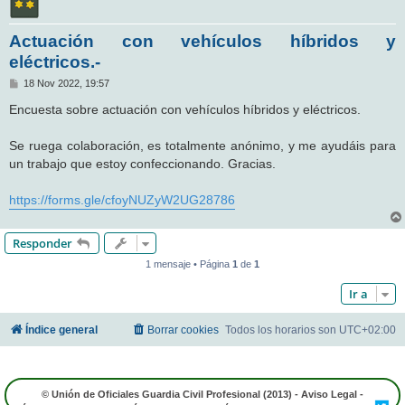
Actuación con vehículos híbridos y
eléctricos.-
M
18 Nov 2022, 19:57
e
n
Encuesta sobre actuación con vehículos híbridos y eléctricos.
s
a
j
Se ruega colaboración, es totalmente anónimo, y me ayudáis para
e
un trabajo que estoy confeccionando. Gracias.
https://forms.gle/cfoyNUZyW2UG28786
Responder
1 mensaje • Página
1
de
1
Ir a
Índice general
Borrar cookies
Todos los horarios son
UTC+02:00
© Unión de Oficiales Guardia Civil Profesional (2013) -
Aviso Legal
-