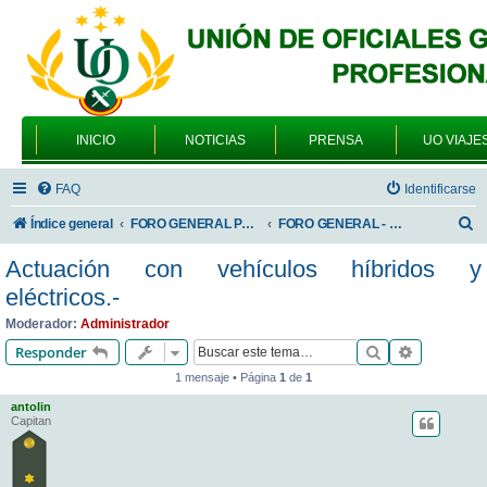
INICIO
NOTICIAS
PRENSA
UO VIAJE
FAQ
Identificarse
B
Índice general
FORO GENERAL PARA TODOS LOS USUARIOS
FORO GENERAL - TEMAS GENERALES
u
Actuación con vehículos híbridos y
s
eléctricos.-
c
Moderador:
Administrador
a
Buscar
Búsqueda 
Responder
r
1 mensaje • Página
1
de
1
antolin
Capitan