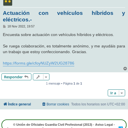
Actuación con vehículos híbridos y
eléctricos.-
M
18 Nov 2022, 19:57
e
n
Encuesta sobre actuación con vehículos híbridos y eléctricos.
s
a
j
Se ruega colaboración, es totalmente anónimo, y me ayudáis para
e
un trabajo que estoy confeccionando. Gracias.
https://forms.gle/cfoyNUZyW2UG28786
Responder
1 mensaje • Página
1
de
1
Ir a
Índice general
Borrar cookies
Todos los horarios son
UTC+02:00
© Unión de Oficiales Guardia Civil Profesional (2013) -
Aviso Legal
-