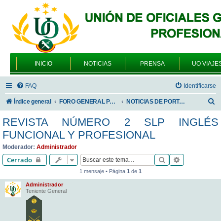
INICIO
NOTICIAS
PRENSA
UO VIAJE
FAQ
Identificarse
B
Índice general
FORO GENERAL PARA TODOS LOS USUARIOS
NOTICIAS DE PORTADA
u
REVISTA NÚMERO 2 SLP INGLÉS
s
FUNCIONAL Y PROFESIONAL
c
Moderador:
Administrador
a
Buscar
Búsqueda av
Cerrado
r
1 mensaje • Página
1
de
1
Administrador
Teniente General