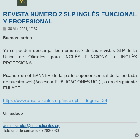
REVISTA NÚMERO 2 SLP INGLÉS FUNCIONAL
Y PROFESIONAL
M
30 Mar 2021, 17:37
e
n
Buenas tardes
s
a
j
Ya se pueden descargar los números 2 de las revistas SLP de la
e
Unión de Oficiales, para INGLÉS FUNCIONAL e INGLÉS
PROFESIONAL
Picando en el BANNER de la parte superior central de la portada
de nuestra web(Acceso a PUBLICACIONES UO ) , o en el siguiente
ENLACE:
https://www.unionoficiales.org/index.ph ... tegoria=34
Un saludo
administrador@unionoficiales.org
Teléfono de contacto:672036030