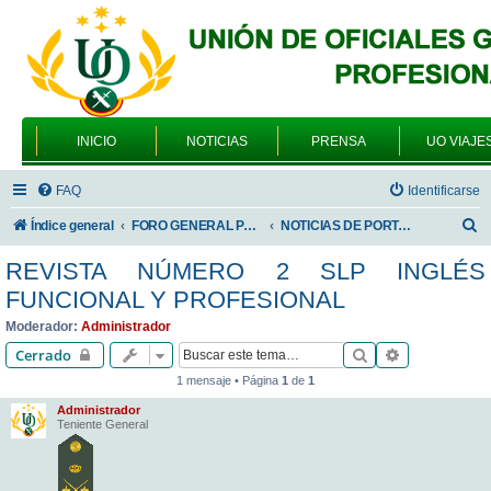
INICIO
NOTICIAS
PRENSA
UO VIAJE
FAQ
Identificarse
B
Índice general
FORO GENERAL PARA TODOS LOS USUARIOS
NOTICIAS DE PORTADA
u
REVISTA NÚMERO 2 SLP INGLÉS
s
FUNCIONAL Y PROFESIONAL
c
Moderador:
Administrador
a
Buscar
Búsqueda av
Cerrado
r
1 mensaje • Página
1
de
1
Administrador
Teniente General