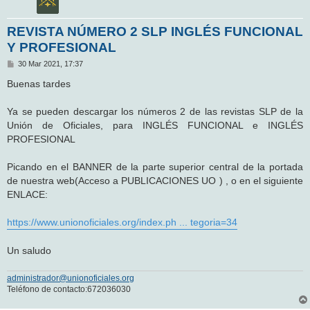
REVISTA NÚMERO 2 SLP INGLÉS FUNCIONAL
Y PROFESIONAL
M
30 Mar 2021, 17:37
e
n
Buenas tardes
s
a
j
Ya se pueden descargar los números 2 de las revistas SLP de la
e
Unión de Oficiales, para INGLÉS FUNCIONAL e INGLÉS
PROFESIONAL
Picando en el BANNER de la parte superior central de la portada
de nuestra web(Acceso a PUBLICACIONES UO ) , o en el siguiente
ENLACE:
https://www.unionoficiales.org/index.ph ... tegoria=34
Un saludo
administrador@unionoficiales.org
Teléfono de contacto:672036030