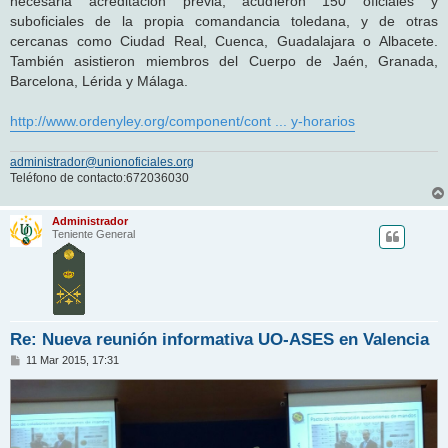
necesaria acreditación previa, acudieron 150 oficiales y
suboficiales de la propia comandancia toledana, y de otras
cercanas como Ciudad Real, Cuenca, Guadalajara o Albacete.
También asistieron miembros del Cuerpo de Jaén, Granada,
Barcelona, Lérida y Málaga.
http://www.ordenyley.org/component/cont ... y-horarios
administrador@unionoficiales.org
Teléfono de contacto:672036030
Administrador
Teniente General
Re: Nueva reunión informativa UO-ASES en Valencia
M
11 Mar 2015, 17:31
e
n
s
a
j
e