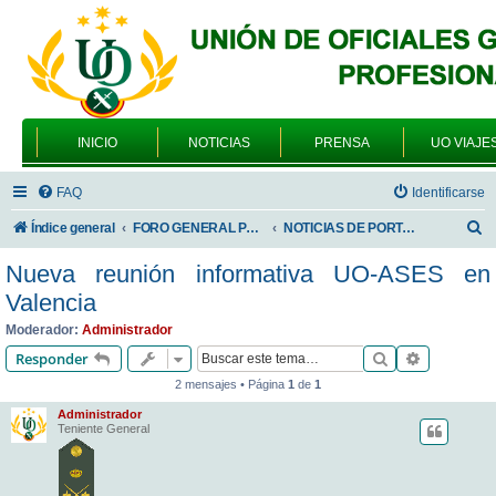
INICIO
NOTICIAS
PRENSA
UO VIAJE
FAQ
Identificarse
B
Índice general
FORO GENERAL PARA TODOS LOS USUARIOS
NOTICIAS DE PORTADA
u
Nueva reunión informativa UO-ASES en
s
Valencia
c
Moderador:
Administrador
a
Buscar
Búsqueda 
Responder
r
2 mensajes • Página
1
de
1
Administrador
Teniente General