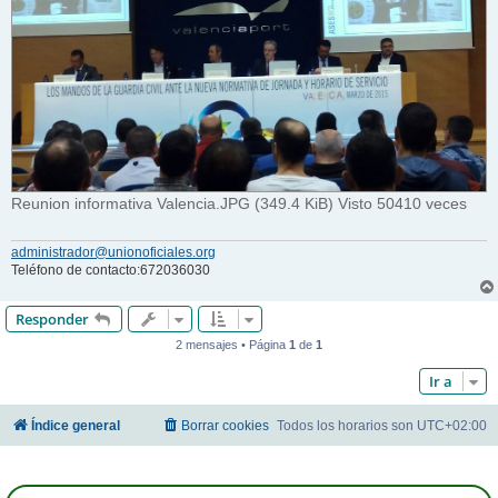
Reunion informativa Valencia.JPG (349.4 KiB) Visto 50410 veces
administrador@unionoficiales.org
Teléfono de contacto:672036030
Responder
2 mensajes • Página
1
de
1
Ir a
Índice general
Borrar cookies
Todos los horarios son
UTC+02:00