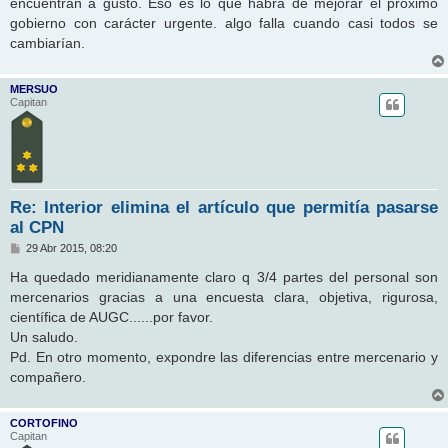
encuentran a gusto. Eso es lo que habrá de mejorar el próximo
a
j
gobierno con carácter urgente. algo falla cuando casi todos se
e
cambiarían.
MERSUO
Capitan
Re: Interior elimina el artículo que permitía pasarse
al CPN
M
29 Abr 2015, 08:20
e
n
Ha quedado meridianamente claro q 3/4 partes del personal son
s
mercenarios gracias a una encuesta clara, objetiva, rigurosa,
a
j
científica de AUGC......por favor.
e
Un saludo.
Pd. En otro momento, expondre las diferencias entre mercenario y
compañero.
CORTOFINO
Capitan