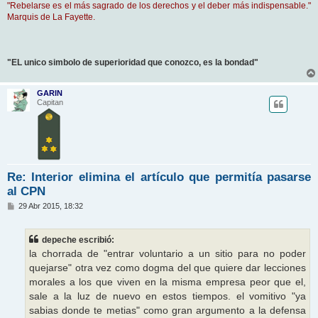
"Rebelarse es el más sagrado de los derechos y el deber más indispensable."
Marquis de La Fayette.
"EL unico simbolo de superioridad que conozco, es la bondad"
GARIN
Capitan
Re: Interior elimina el artículo que permitía pasarse
al CPN
M
29 Abr 2015, 18:32
e
n
s
depeche escribió:
a
j
la chorrada de "entrar voluntario a un sitio para no poder
e
quejarse" otra vez como dogma del que quiere dar lecciones
morales a los que viven en la misma empresa peor que el,
sale a la luz de nuevo en estos tiempos. el vomitivo "ya
sabias donde te metias" como gran argumento a la defensa