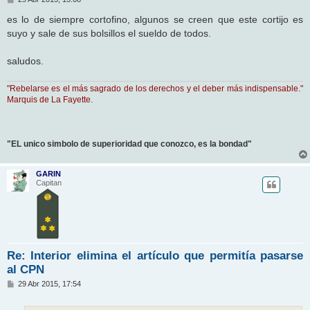
e
n
es lo de siempre cortofino, algunos se creen que este cortijo es
s
suyo y sale de sus bolsillos el sueldo de todos.
a
j
e
saludos.
"Rebelarse es el más sagrado de los derechos y el deber más indispensable."
Marquis de La Fayette.
"EL unico simbolo de superioridad que conozco, es la bondad"
GARIN
Capitan
Re: Interior elimina el artículo que permitía pasarse
al CPN
M
29 Abr 2015, 17:54
e
n