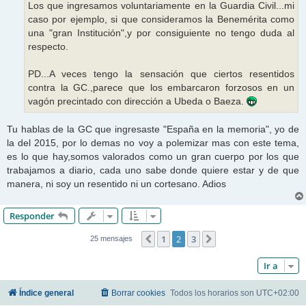
Los que ingresamos voluntariamente en la Guardia Civil...mi
caso por ejemplo, si que consideramos la Benemérita como
una "gran Institución",y por consiguiente no tengo duda al
respecto.
PD...A veces tengo la sensación que ciertos resentidos
contra la GC.,parece que los embarcaron forzosos en un
vagón precintado con dirección a Ubeda o Baeza.
Tu hablas de la GC que ingresaste "España en la memoria", yo de
la del 2015, por lo demas no voy a polemizar mas con este tema,
es lo que hay,somos valorados como un gran cuerpo por los que
trabajamos a diario, cada uno sabe donde quiere estar y de que
manera, ni soy un resentido ni un cortesano. Adios
Responder
1
2
3
Anterior
Siguiente
25 mensajes
Ir a
Índice general
Borrar cookies
Todos los horarios son
UTC+02:00