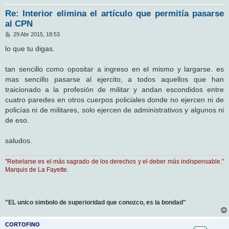
Re: Interior elimina el artículo que permitía pasarse
al CPN
M
29 Abr 2015, 18:53
e
n
lo que tu digas.
s
a
j
tan sencillo como opositar a ingreso en el mismo y largarse. es
e
mas sencillo pasarse al ejercito, a todos aquellos que han
traicionado a la profesión de militar y andan escondidos entre
cuatro paredes en otros cuerpos policiales donde no ejercen ni de
policías ni de militares, solo ejercen de administrativos y algunos ni
de eso.
saludos.
"Rebelarse es el más sagrado de los derechos y el deber más indispensable."
Marquis de La Fayette.
"EL unico simbolo de superioridad que conozco, es la bondad"
CORTOFINO