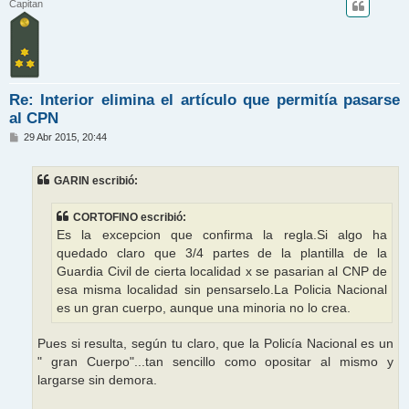
Capitan
Re: Interior elimina el artículo que permitía pasarse
al CPN
M
29 Abr 2015, 20:44
e
n
s
GARIN escribió:
a
j
e
CORTOFINO escribió:
Es la excepcion que confirma la regla.Si algo ha
quedado claro que 3/4 partes de la plantilla de la
Guardia Civil de cierta localidad x se pasarian al CNP de
esa misma localidad sin pensarselo.La Policia Nacional
es un gran cuerpo, aunque una minoria no lo crea.
Pues si resulta, según tu claro, que la Policía Nacional es un
" gran Cuerpo"...tan sencillo como opositar al mismo y
largarse sin demora.