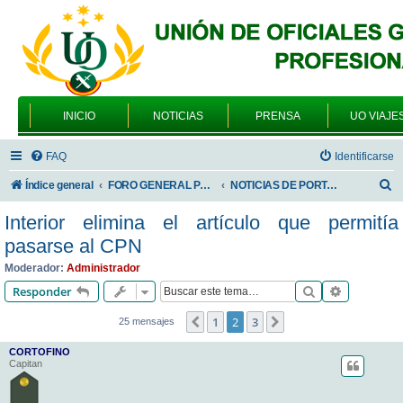
INICIO
NOTICIAS
PRENSA
UO VIAJE
FAQ
Identificarse
B
Índice general
FORO GENERAL PARA TODOS LOS USUARIOS
NOTICIAS DE PORTADA
u
Interior elimina el artículo que permitía
s
pasarse al CPN
c
Moderador:
Administrador
a
Buscar
Búsqueda 
Responder
r
1
2
3
Anterior
Siguiente
25 mensajes
CORTOFINO
Capitan