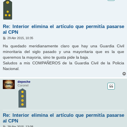
Re: Interior elimina el artículo que permitía pasarse
al CPN
M
29 Abr 2015, 10:35
e
n
Ha quedado meridianamente claro que hay una Guardia Civil
s
minoritaria del siglo pasado y una mayoritaria que es la que
a
j
queremos la mayoria, sino te gusta pide la baja.
e
Saludos a mis COMPAÑEROS de la Guardia Civil de la Policia
Nacional.
depeche
Coronel
Re: Interior elimina el artículo que permitía pasarse
al CPN
M
29 Abr 2015, 13:08