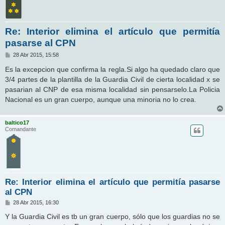
Re: Interior elimina el artículo que permitía
pasarse al CPN
M
28 Abr 2015, 15:58
e
n
Es la excepcion que confirma la regla.Si algo ha quedado claro que
s
3/4 partes de la plantilla de la Guardia Civil de cierta localidad x se
a
j
pasarian al CNP de esa misma localidad sin pensarselo.La Policia
e
Nacional es un gran cuerpo, aunque una minoria no lo crea.
baltico17
Comandante
Re: Interior elimina el artículo que permitía pasarse
al CPN
M
28 Abr 2015, 16:30
e
n
Y la Guardia Civil es tb un gran cuerpo, sólo que los guardias no se
s