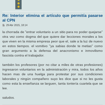
Re: Interior elimina el artículo que permitía pasarse
al CPN
M
29 Abr 2015, 18:14
e
n
la chorrada de "entrar voluntario a un sitio para no poder quejarse"
s
otra vez como dogma del que quiere dar lecciones morales a los
a
j
que viven en la misma empresa peor que el, sale a la luz de nuevo
e
en estos tiempos. el vomitivo "ya sabias donde te metias" como
gran argumento a la defensa del anacronismo e inmovilismo
fascista contra el trabajador.
también los profesores (por no citar a miles de otras profesiones)
ingresaron voluntarios en la administración y mira, todos los años
hacen mas de una huelga para protestar por sus condiciones
laborales y ningún compañero suyo les dice que si no les gusta
como esta la enseñanza se larguen, tanta tontería cuartela que se
lee.
saludos.