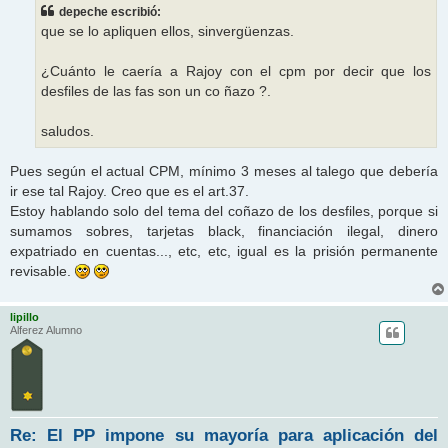
s
depeche escribió:
a
j
que se lo apliquen ellos, sinvergüenzas.
e
¿Cuánto le caería a Rajoy con el cpm por decir que los
desfiles de las fas son un co ñazo ?.
saludos.
Pues según el actual CPM, mínimo 3 meses al talego que debería
ir ese tal Rajoy. Creo que es el art.37.
Estoy hablando solo del tema del coñazo de los desfiles, porque si
sumamos sobres, tarjetas black, financiación ilegal, dinero
expatriado en cuentas..., etc, etc, igual es la prisión permanente
revisable.
lipillo
Alferez Alumno
Re: El PP impone su mayoría para aplicación del