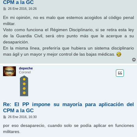
CPM a la GC
M
26 Ene 2016, 16:26
e
n
En mi opinión, no es malo que estemos acogidos al código penal
s
militar.
a
j
Visto como funciona el Régimen Disciplinario, si se retira esta ley
e
de la Guardia Civil, será otro punto más que le acerque a su
desaparición.
En la misma línea, preferiría que hubiera un sistema disciplinario
mas ágil y un mayor y mejor control de las bajas médicas.
depeche
Coronel
Re: El PP impone su mayoría para aplicación del
CPM a la GC
M
26 Ene 2016, 16:30
e
n
por eso desaparecio, cuando solo se podía aplicar en funciones
s
militares.
a
j