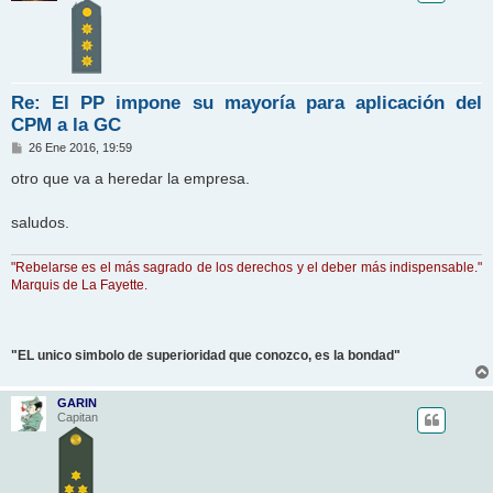
Re: El PP impone su mayoría para aplicación del
CPM a la GC
M
26 Ene 2016, 19:59
e
n
otro que va a heredar la empresa.
s
a
j
saludos.
e
"Rebelarse es el más sagrado de los derechos y el deber más indispensable."
Marquis de La Fayette.
"EL unico simbolo de superioridad que conozco, es la bondad"
GARIN
Capitan