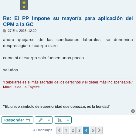
Re: El PP impone su mayoría para aplicación del
CPM a la GC
M
27 Ene 2016, 12:20
e
n
ahora quejarse de las condiciones laborales, se denomina
s
desprestigiar el cuerpo claro.
a
j
e
como si el cuerpo solo fuesen unos pocos.
saludos.
"Rebelarse es el más sagrado de los derechos y el deber más indispensable."
Marquis de La Fayette.
"EL unico simbolo de superioridad que conozco, es la bondad"
Responder
1
2
3
4
5
Anterior
Siguiente
41 mensajes