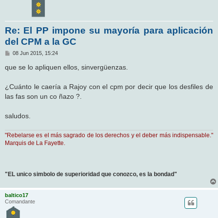
Re: El PP impone su mayoría para aplicación
del CPM a la GC
M
08 Jun 2015, 15:24
e
n
que se lo apliquen ellos, sinvergüenzas.
s
a
j
¿Cuánto le caería a Rajoy con el cpm por decir que los desfiles de
e
las fas son un co ñazo ?.
saludos.
"Rebelarse es el más sagrado de los derechos y el deber más indispensable."
Marquis de La Fayette.
"EL unico simbolo de superioridad que conozco, es la bondad"
baltico17
Comandante