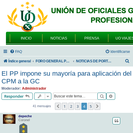
INICIO
NOTICIAS
PRENSA
UO VIAJE
FAQ
Identificarse
B
Índice general
FORO GENERAL PARA TODOS LOS USUARIOS
NOTICIAS DE PORTADA
u
El PP impone su mayoría para aplicación del
s
CPM a la GC
c
Moderador:
Administrador
a
Buscar
Búsqueda 
Responder
r
1
2
3
4
5
Anterior
Siguiente
41 mensajes
depeche
Coronel