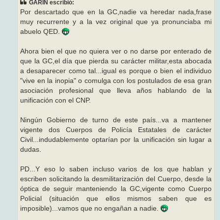
GARIN escribió:
a
j
Por descartado que en la GC,nadie va heredar nada,frase
e
muy recurrente y a la vez original que ya pronunciaba mi
abuelo QED.
Ahora bien el que no quiera ver o no darse por enterado de
que la GC,el día que pierda su carácter militar,esta abocada
a desaparecer como tal...igual es porque o bien el individuo
"vive en la inopia" o comulga con los postulados de esa gran
asociación profesional que lleva años hablando de la
unificación con el CNP.
Ningún Gobierno de turno de este país...va a mantener
vigente dos Cuerpos de Policía Estatales de carácter
Civil...indudablemente optarían por la unificación sin lugar a
dudas.
PD...Y eso lo saben incluso varios de los que hablan y
escriben solicitando la desmilitarización del Cuerpo, desde la
óptica de seguir manteniendo la GC,vigente como Cuerpo
Policial (situación que ellos mismos saben que es
imposible)...vamos que no engañan a nadie.