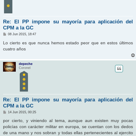
Re: El PP impone su mayoría para aplicación del
CPM a la GC
M
08 Jun 2015, 18:47
e
n
Lo cierto es que nunca hemos estado peor que en estos últimos
s
cuatro años
a
j
e
depeche
Coronel
Re: El PP impone su mayoría para aplicación del
CPM a la GC
M
14 Jun 2015, 00:25
e
n
por cierto, y viniendo al tema, aunque aun existen muy pocas
s
policías con carácter militar en europa, se cuentan con los dedos
a
j
de una mano y nos sobran y todas ellas pertenecientes al ejercito
e