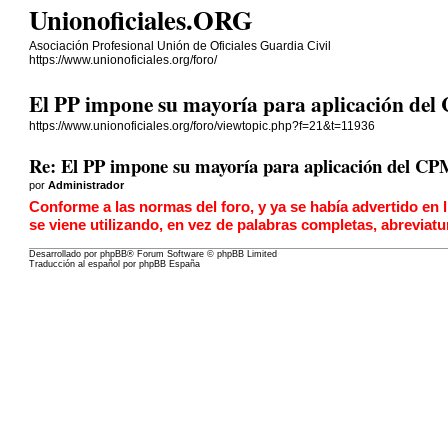
Unionoficiales.ORG
Asociación Profesional Unión de Oficiales Guardia Civil
https://www.unionoficiales.org/foro/
El PP impone su mayoría para aplicación del
https://www.unionoficiales.org/foro/viewtopic.php?f=21&t=11936
Re: El PP impone su mayoría para aplicación del CP
por
Administrador
Conforme a las normas del foro, y ya se había advertido en 
se viene utilizando, en vez de palabras completas, abreviatu
Desarrollado por
phpBB
® Forum Software © phpBB Limited
Traducción al español por
phpBB España