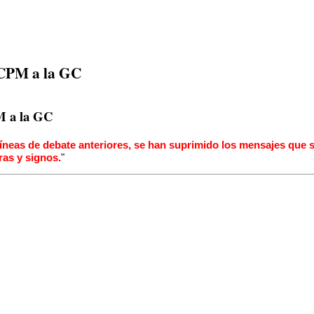
 CPM a la GC
M a la GC
líneas de debate anteriores, se han suprimido los mensajes que 
ras y signos.
"