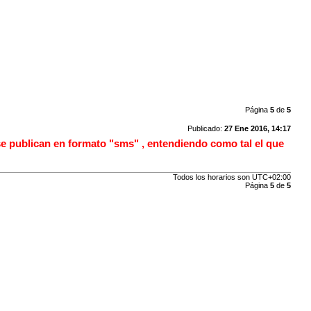
Página
5
de
5
Publicado:
27 Ene 2016, 14:17
se publican en formato "sms" , entendiendo como tal el que
Todos los horarios son
UTC+02:00
Página
5
de
5