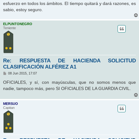
esfuerzo en todos los ámbitos. El tiempo quitará y dará razones, es
sabio, estoy seguro.
ELPUNTONEGRO
Teniente
Re: RESPUESTA DE HACIENDA SOLICITUD
CLASIFICACIÓN ALFÉREZ A1
M
08 Jun 2015, 17:07
e
n
OFICIALES, y sí, con mayúsculas, que no somos menos que
s
nadie, tampoco más, pero SI OFICIALES DE LA GUARDIA CIVIL.
a
j
e
MERSUO
Capitan