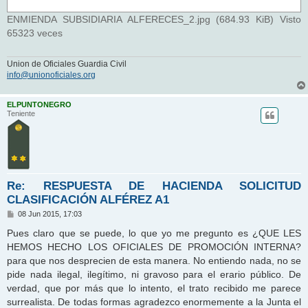
ENMIENDA SUBSIDIARIA ALFERECES_2.jpg (684.93 KiB) Visto
65323 veces
Union de Oficiales Guardia Civil
info@unionoficiales.org
ELPUNTONEGRO
Teniente
Re: RESPUESTA DE HACIENDA SOLICITUD
CLASIFICACIÓN ALFÉREZ A1
M
08 Jun 2015, 17:03
e
n
Pues claro que se puede, lo que yo me pregunto es ¿QUE LES
s
HEMOS HECHO LOS OFICIALES DE PROMOCIÓN INTERNA?
a
j
para que nos desprecien de esta manera. No entiendo nada, no se
e
pide nada ilegal, ilegítimo, ni gravoso para el erario público. De
verdad, que por más que lo intento, el trato recibido me parece
surrealista. De todas formas agradezco enormemente a la Junta el