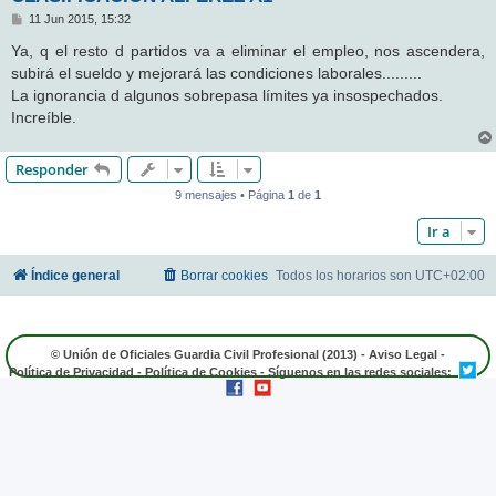
M
11 Jun 2015, 15:32
e
n
Ya, q el resto d partidos va a eliminar el empleo, nos ascendera,
s
subirá el sueldo y mejorará las condiciones laborales.........
a
j
La ignorancia d algunos sobrepasa límites ya insospechados.
e
Increíble.
Responder
9 mensajes • Página
1
de
1
Ir a
Índice general
Borrar cookies
Todos los horarios son
UTC+02:00
© Unión de Oficiales Guardia Civil Profesional (2013) -
Aviso Legal
-
Política de Privacidad
-
Política de Cookies
- Síguenos en las redes sociales: