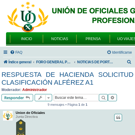
INICIO
NOTICIAS
PRENSA
UO VIAJE
FAQ
Identificarse
B
Índice general
FORO GENERAL PARA TODOS LOS USUARIOS
NOTICIAS DE PORTADA
u
RESPUESTA DE HACIENDA SOLICITUD
s
CLASIFICACIÓN ALFÉREZ A1
c
Moderador:
Administrador
a
Buscar
Búsqueda 
Responder
r
9 mensajes • Página
1
de
1
Union de Oficiales
Junta Directiva