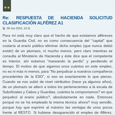
Re: RESPUESTA DE HACIENDA SOLICITUD
CLASIFICACIÓN ALFÉREZ A1
M
09 Jun 2015, 14:11
e
n
Para mí está muy claro que el hecho de que existamos alféreces
s
en la Guardia Civil, no es como consecuencia del "capital" que
a
j
costaría al erario público eliminar dicho empleo (que nunca debió
e
existir) de un plumazo, ni mucho menos, pero claro mientras se
consulta al Ministerio de Hacienda y éste dice que el competente
es Interior, ahí estamos "mareando la perdiz" y perdiendo el
tiempo. El motivo de que sigamos unos cuántos en este empleo,
no es ni más ni menos, para "No perjudicar a nuestros compañeros
procedentes de la ESO", si eso es exactamente lo que pienso.
Cuando se nos subió de nivel retributivo (hace ya algunos años),
de un plumazo se alteró a todos los pertenecientes a la escala de
Suboficiales y Cabos y Guardias, cuántos la componíamos? en que
perjudicó al erario público?, absolutamente en nada. Entonces
porqué no se ha empleado la misma técnica ahora? muy sencillo,
porque hay que exprimir al máximo las ventajas de unos pocos
frente al RESTO. Si hubiese desaparecido el empleo de Alférez,