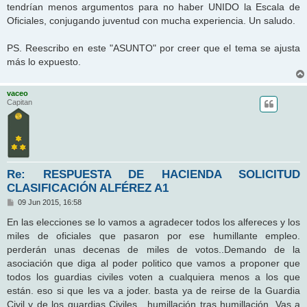
tendrían menos argumentos para no haber UNIDO la Escala de
Oficiales, conjugando juventud con mucha experiencia. Un saludo.
PS. Reescribo en este "ASUNTO" por creer que el tema se ajusta
más lo expuesto.
vaceo
Capitan
Re: RESPUESTA DE HACIENDA SOLICITUD
CLASIFICACIÓN ALFÉREZ A1
M
09 Jun 2015, 16:58
e
n
En las elecciones se lo vamos a agradecer todos los alfereces y los
s
miles de oficiales que pasaron por ese humillante empleo.
a
j
perderán unas decenas de miles de votos..Demando de la
e
asociación que diga al poder politico que vamos a proponer que
todos los guardias civiles voten a cualquiera menos a los que
están. eso si que les va a joder. basta ya de reirse de la Guardia
Civil y de los guardias Civiles , humillación tras humillación. Vas a