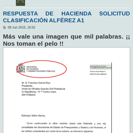
RESPUESTA DE HACIENDA SOLICITUD
CLASIFICACIÓN ALFÉREZ A1
M
08 Jun 2015, 16:52
e
Más vale una imagen que mil palabras. ¡¡
n
s
Nos toman el pelo !!
a
j
e