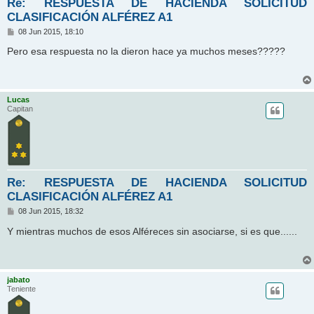
Re: RESPUESTA DE HACIENDA SOLICITUD
CLASIFICACIÓN ALFÉREZ A1
M
08 Jun 2015, 18:10
e
n
Pero esa respuesta no la dieron hace ya muchos meses?????
s
a
j
e
Lucas
Capitan
Re: RESPUESTA DE HACIENDA SOLICITUD
CLASIFICACIÓN ALFÉREZ A1
M
08 Jun 2015, 18:32
e
n
Y mientras muchos de esos Alféreces sin asociarse, si es que......
s
a
j
e
jabato
Teniente