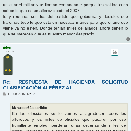
un cuartel militar y te llaman comandante porque los soldados no
saben lo que es un alférez desde el 2007.
Id y reuniros con los del partido que gobierna y decidles que
haremos todo lo que este en nuestras manos para que el año que
viene ya no esten. Donde tenian miles de aliados ahora tienen lo
que se merecen que es nuestro mayor desprecio.
ridon
Teniente
Re: RESPUESTA DE HACIENDA SOLICITUD
CLASIFICACIÓN ALFÉREZ A1
M
11 Jun 2015, 13:12
e
n
s
vaceo68 escribió:
a
j
En las elecciones se lo vamos a agradecer todos los
e
alfereces y los miles de oficiales que pasaron por ese
humillante empleo. perderán unas decenas de miles de