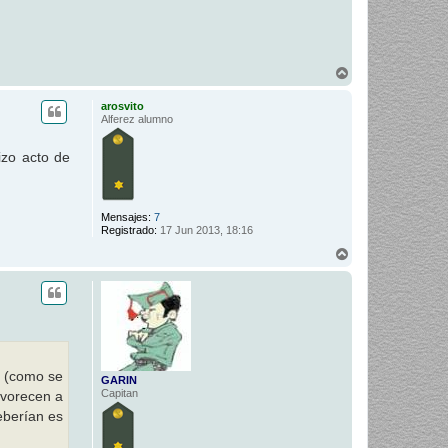
A
r
r
arosvito
i
Alferez alumno
b
a
izo acto de
Mensajes:
7
Registrado:
17 Jun 2013, 18:16
A
r
r
i
b
a
n (como se
GARIN
Capitan
avorecen a
eberían es