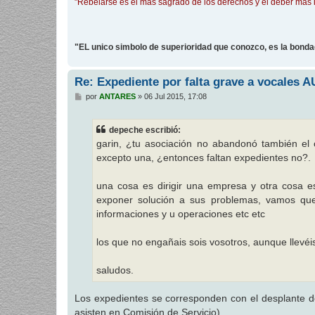
"Rebelarse es el más sagrado de los derechos y el deber más 
"EL unico simbolo de superioridad que conozco, es la bond
Re: Expediente por falta grave a vocales 
M
por
ANTARES
»
06 Jul 2015, 17:08
e
n
s
depeche escribió:
a
j
garin, ¿tu asociación no abandonó también el
e
excepto una, ¿entonces faltan expedientes no?.
una cosa es dirigir una empresa y otra cosa e
exponer solución a sus problemas, vamos que 
informaciones y u operaciones etc etc
los que no engañais sois vosotros, aunque llevéi
saludos.
Los expedientes se corresponden con el desplante 
asisten en Comisión de Servicio).