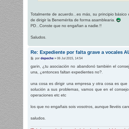
Totalmente de acuerdo...es más, su principio básico 
de dirigir la Benemérita de forma asamblearia.
PD...Conste que no engañan a nadie.!!
Saludos.
Re: Expediente por falta grave a vocales 
M
por
depeche
»
06 Jul 2015, 14:54
e
n
garin, ¿tu asociación no abandonó también el conse
s
una, ¿entonces faltan expedientes no?.
a
j
e
una cosa es dirigir una empresa y otra cosa es que 
solución a sus problemas, vamos que en el consejo,
operaciones etc etc
los que no engañais sois vosotros, aunque llevéis car
saludos.