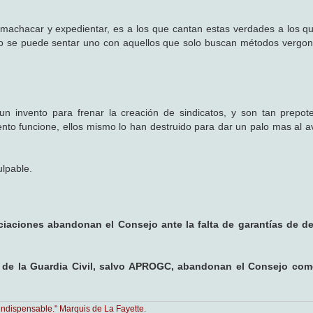
 machacar y expedientar, es a los que cantan estas verdades a los q
mo se puede sentar uno con aquellos que solo buscan métodos vergo
n invento para frenar la creación de sindicatos, y son tan prepot
o funcione, ellos mismo lo han destruido para dar un palo mas al av
ulpable.
ciaciones abandonan el Consejo ante la falta de garantías de d
 de la Guardia Civil, salvo APROGC, abandonan el Consejo com
indispensable." Marquis de La Fayette.