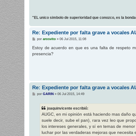
"EL unico simbolo de superioridad que conozco, es la bond
Re: Expediente por falta grave a vocales 
M
por
arosvito
»
06 Jul 2015, 11:08
e
n
Estoy de acuerdo en que es una falta de respeto mu
s
presencia?
a
j
e
Re: Expediente por falta grave a vocales 
M
por
GARIN
»
06 Jul 2015, 14:49
e
n
s
joaquinvicente escribió:
a
j
AUGC, en mi opinión está haciendo mas daño que
e
suele decir, sube el pan), rara vez leo que pr
los intereses generales, y sí en temas de menor
luchar por las verdaderas mejoras que necesita 