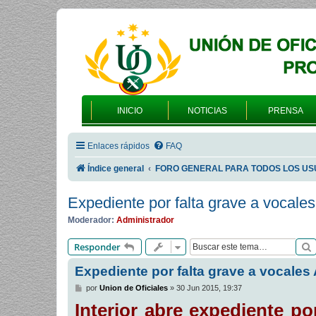
INICIO
NOTICIAS
PRENSA
Enlaces rápidos
FAQ
Índice general
FORO GENERAL PARA TODOS LOS US
Expediente por falta grave a vocal
Moderador:
Administrador
Responder
Expediente por falta grave a vocale
M
por
Union de Oficiales
»
30 Jun 2015, 19:37
e
Interior abre expediente po
n
s