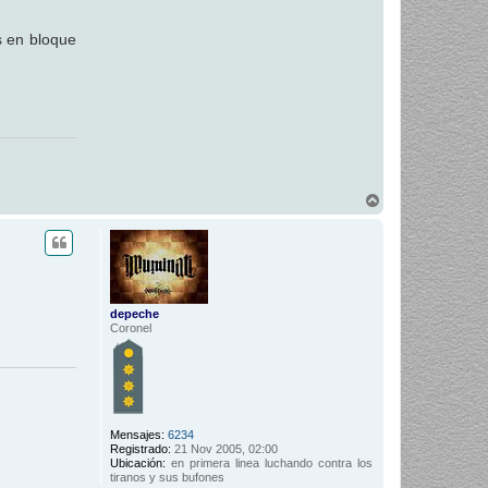
s en bloque
A
r
r
i
b
a
depeche
Coronel
Mensajes:
6234
Registrado:
21 Nov 2005, 02:00
Ubicación:
en primera linea luchando contra los
tiranos y sus bufones