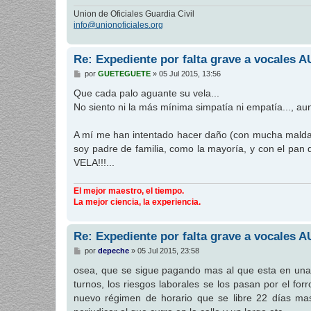
Union de Oficiales Guardia Civil
info@unionoficiales.org
Re: Expediente por falta grave a vocales 
M
por
GUETEGUETE
»
05 Jul 2015, 13:56
e
n
Que cada palo aguante su vela...
s
No siento ni la más mínima simpatía ni empatía..., a
a
j
e
A mí me han intentado hacer daño (con mucha maldad
soy padre de familia, como la mayoría, y con el pa
VELA!!!...
El mejor maestro, el tiempo.
La mejor ciencia, la experiencia.
Re: Expediente por falta grave a vocales 
M
por
depeche
»
05 Jul 2015, 23:58
e
n
osea, que se sigue pagando mas al que esta en una o
s
turnos, los riesgos laborales se los pasan por el fo
a
j
nuevo régimen de horario que se libre 22 días mas
e