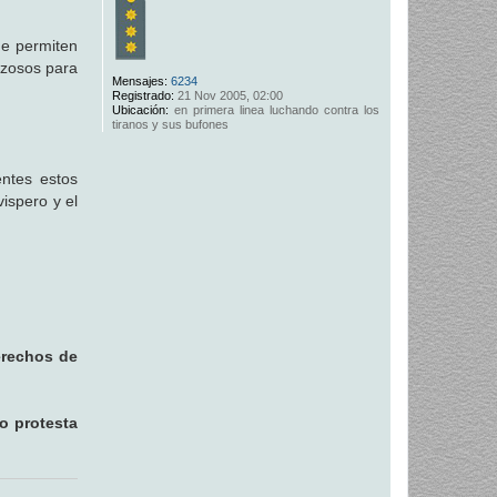
ue permiten
nzosos para
Mensajes:
6234
Registrado:
21 Nov 2005, 02:00
Ubicación:
en primera linea luchando contra los
tiranos y sus bufones
entes estos
ispero y el
erechos de
o protesta