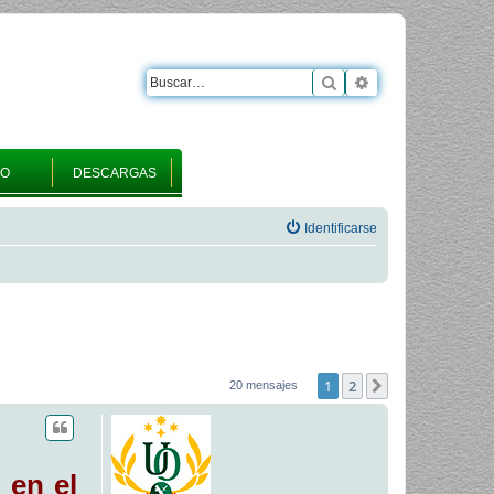
Buscar
Búsqueda avanza
RO
DESCARGAS
Identificarse
1
2
Siguiente
20 mensajes
 en el