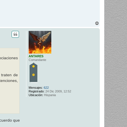
A
r
r
i
b
a
ANTARES
ociaciones
Comandante
 traten de
tenciones,
Mensajes:
622
Registrado:
24 Dic 2009, 12:52
Ubicación:
Hispania
ecuerdo que