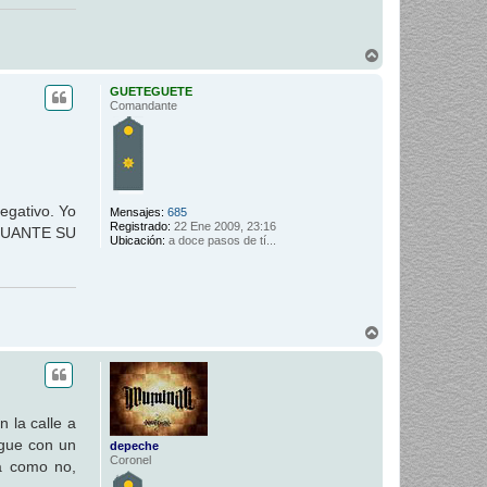
A
r
r
GUETEGUETE
i
Comandante
b
a
egativo. Yo
Mensajes:
685
Registrado:
22 Ene 2009, 23:16
 AGUANTE SU
Ubicación:
a doce pasos de tí...
A
r
r
i
b
a
 la calle a
igue con un
depeche
Coronel
ra como no,