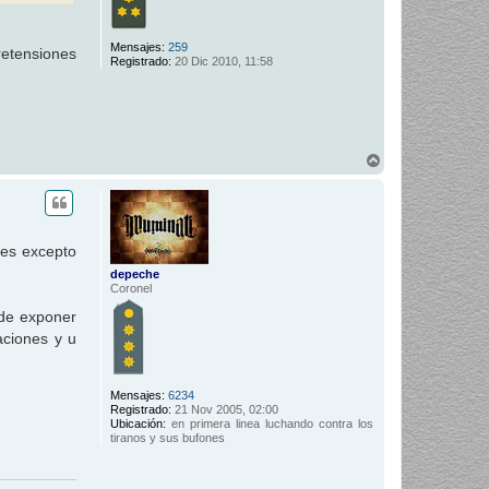
Mensajes:
259
retensiones
Registrado:
20 Dic 2010, 11:58
A
r
r
i
b
a
nes excepto
depeche
Coronel
 de exponer
aciones y u
Mensajes:
6234
Registrado:
21 Nov 2005, 02:00
Ubicación:
en primera linea luchando contra los
tiranos y sus bufones