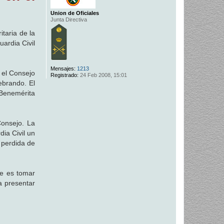
Union de Oficiales
Junta Directiva
itaria de la
ardia Civil
Mensajes:
1213
n el Consejo
Registrado:
24 Feb 2008, 15:01
ebrando. El
 Benemérita
Consejo. La
dia Civil un
 perdida de
ce es tomar
a presentar