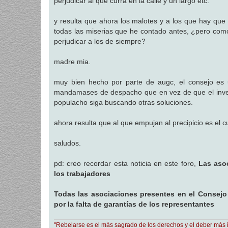
perjudicar al que curra en la calle y un largo etc.
y resulta que ahora los malotes y a los que hay que
todas las miserias que he contado antes, ¿pero co
perjudicar a los de siempre?
madre mia.
muy bien hecho por parte de augc, el consejo es u
mandamases de despacho que en vez de que el invent
populacho siga buscando otras soluciones.
ahora resulta que al que empujan al precipicio es el c
saludos.
pd: creo recordar esta noticia en este foro,
Las aso
los trabajadores
Todas las asociaciones presentes en el Consejo
por la falta de garantías de los representantes
"Rebelarse es el más sagrado de los derechos y el deber más 