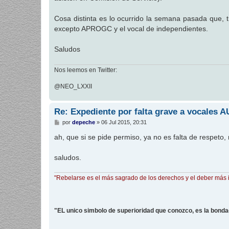
Cosa distinta es lo ocurrido la semana pasada que, t
excepto APROGC y el vocal de independientes.
Saludos
Nos leemos en Twitter:
@NEO_LXXII
Re: Expediente por falta grave a vocales 
M
por
depeche
»
06 Jul 2015, 20:31
e
n
ah, que si se pide permiso, ya no es falta de respeto, 
s
a
j
saludos.
e
"Rebelarse es el más sagrado de los derechos y el deber más 
"EL unico simbolo de superioridad que conozco, es la bond