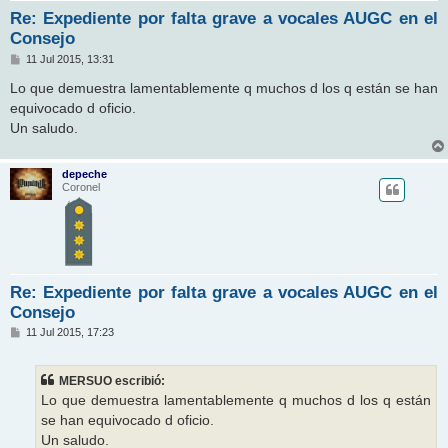
Re: Expediente por falta grave a vocales AUGC en el
Consejo
M
11 Jul 2015, 13:31
e
n
Lo que demuestra lamentablemente q muchos d los q están se han
s
equivocado d oficio.
a
j
Un saludo.
e
depeche
Coronel
Re: Expediente por falta grave a vocales AUGC en el
Consejo
M
11 Jul 2015, 17:23
e
n
s
MERSUO escribió:
a
j
Lo que demuestra lamentablemente q muchos d los q están
e
se han equivocado d oficio.
Un saludo.