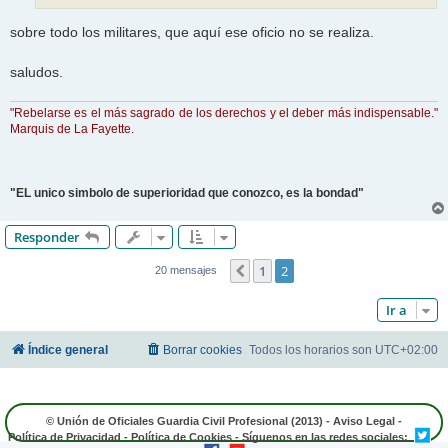
sobre todo los militares, que aquí ese oficio no se realiza.
saludos.
"Rebelarse es el más sagrado de los derechos y el deber más indispensable."
Marquis de La Fayette.
"EL unico simbolo de superioridad que conozco, es la bondad"
Responder
1
2
Anterior
20 mensajes
Ir a
Índice general
Borrar cookies
Todos los horarios son
UTC+02:00
© Unión de Oficiales Guardia Civil Profesional (2013) -
Aviso Legal
-
Política de Privacidad
-
Política de Cookies
- Síguenos en las redes sociales: