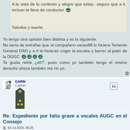
A la vista de lo contento y alegre que estas...seguro que a ti
incluso te lleva de conductor.
Saludos y suerte.
Yo tengo otra opinión bien distinta y es la siguiente:
No sería de extrañar que al compañero vaceo68 lo hiciera Teniente
General DAO y a ti te hicieran coger la escoba y barrer el patio de
la DGGC.
Te gusta reirte ¿eh?, pues como yo también tengo el mismo
derecho ahora también me río yo.
GARIN
Capitan
Re: Expediente por falta grave a vocales AUGC en el
Consejo
M
10 Jul 2015, 06:25