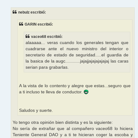
e
n
s
nebulz escribió:
a
j
e
GARIN escribió:
vaceo68 escribió:
alaaaaa... veras cuando los generales tengan que
cuadrarse ante el nuevo ministro del interior o
secretario de estado de seguridad.....el guardia de
la basica de la augc............jajajjajajajajajaj las caras
serian para grabarlas.
A la vista de lo contento y alegre que estas...seguro que
a ti incluso te lleva de conductor.
Saludos y suerte.
Yo tengo otra opinión bien distinta y es la siguiente:
No sería de extrañar que al compañero vaceo68 lo hiciera
Teniente General DAO y a ti te hicieran coger la escoba y