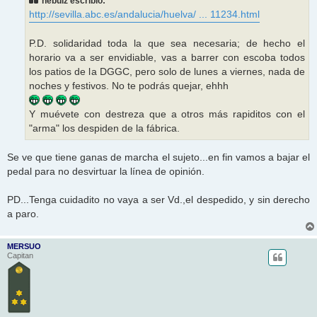
nebulz escribió:
a
j
http://sevilla.abc.es/andalucia/huelva/ ... 11234.html
e
P.D. solidaridad toda la que sea necesaria; de hecho el
horario va a ser envidiable, vas a barrer con escoba todos
los patios de la DGGC, pero solo de lunes a viernes, nada de
noches y festivos. No te podrás quejar, ehhh
Y muévete con destreza que a otros más rapiditos con el
"arma" los despiden de la fábrica.
Se ve que tiene ganas de marcha el sujeto...en fin vamos a bajar el
pedal para no desvirtuar la línea de opinión.
PD...Tenga cuidadito no vaya a ser Vd.,el despedido, y sin derecho
a paro.
MERSUO
Capitan