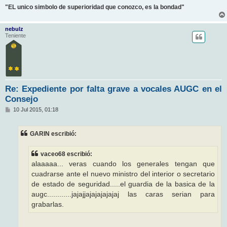
"EL unico simbolo de superioridad que conozco, es la bondad"
nebulz
Teniente
Re: Expediente por falta grave a vocales AUGC en el
Consejo
M
10 Jul 2015, 01:18
e
n
s
GARIN escribió:
a
j
e
vaceo68 escribió:
alaaaaa... veras cuando los generales tengan que
cuadrarse ante el nuevo ministro del interior o secretario
de estado de seguridad.....el guardia de la basica de la
augc............jajajjajajajajajaj las caras serian para
grabarlas.