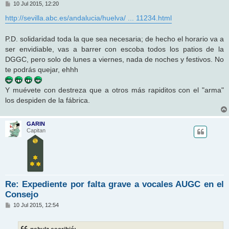
M
10 Jul 2015, 12:20
e
n
http://sevilla.abc.es/andalucia/huelva/ ... 11234.html
s
a
j
P.D. solidaridad toda la que sea necesaria; de hecho el horario va a
e
ser envidiable, vas a barrer con escoba todos los patios de la
DGGC, pero solo de lunes a viernes, nada de noches y festivos. No
te podrás quejar, ehhh
Y muévete con destreza que a otros más rapiditos con el "arma"
los despiden de la fábrica.
GARIN
Capitan
Re: Expediente por falta grave a vocales AUGC en el
Consejo
M
10 Jul 2015, 12:54
e
n
s