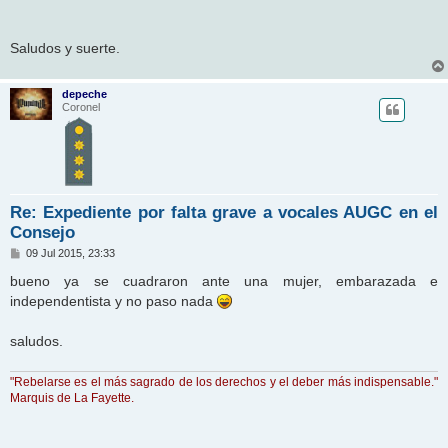
Saludos y suerte.
depeche
Coronel
Re: Expediente por falta grave a vocales AUGC en el
Consejo
M
09 Jul 2015, 23:33
e
n
bueno ya se cuadraron ante una mujer, embarazada e
s
independentista y no paso nada
a
j
e
saludos.
"Rebelarse es el más sagrado de los derechos y el deber más indispensable."
Marquis de La Fayette.