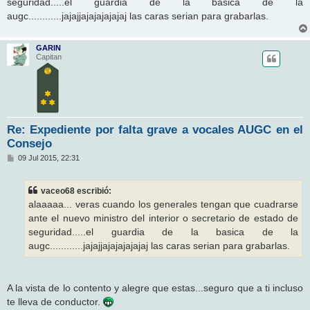
seguridad.....el guardia de la basica de la
e
augc............jajajjajajajajajaj las caras serian para grabarlas.
GARIN
Capitan
Re: Expediente por falta grave a vocales AUGC en el
Consejo
M
09 Jul 2015, 22:31
e
n
s
vaceo68 escribió:
a
j
alaaaaa... veras cuando los generales tengan que cuadrarse
e
ante el nuevo ministro del interior o secretario de estado de
seguridad.....el guardia de la basica de la
augc............jajajjajajajajajaj las caras serian para grabarlas.
A la vista de lo contento y alegre que estas...seguro que a ti incluso
te lleva de conductor.