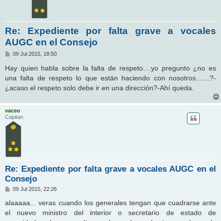
Re: Expediente por falta grave a vocales
AUGC en el Consejo
M
09 Jul 2015, 18:50
e
n
Hay quien habla sobre la falta de respeto....yo pregunto ¿no es
s
una falta de respeto lo que están haciendo con nosotros.......?-
a
j
¿acaso el respeto solo debe ir en una dirección?-Ahí queda.
e
vaceo
Capitan
Re: Expediente por falta grave a vocales AUGC en el
Consejo
M
09 Jul 2015, 22:26
e
n
alaaaaa... veras cuando los generales tengan que cuadrarse ante
s
el nuevo ministro del interior o secretario de estado de
a
j