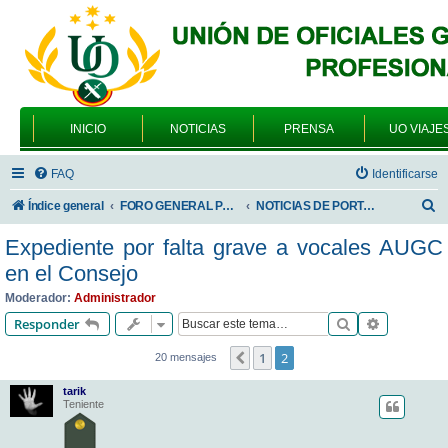
INICIO
NOTICIAS
PRENSA
UO VIAJE
FAQ
Identificarse
B
Índice general
FORO GENERAL PARA TODOS LOS USUARIOS
NOTICIAS DE PORTADA
u
Expediente por falta grave a vocales AUGC
s
en el Consejo
c
Moderador:
Administrador
a
Buscar
Búsqueda 
Responder
r
1
2
Anterior
20 mensajes
tarik
Teniente