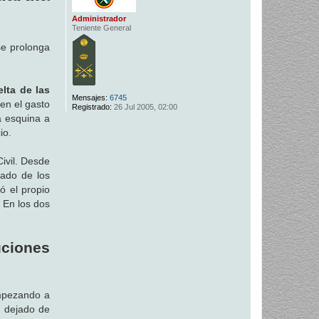
Administrador
Teniente General
se prolonga
elta de las
Mensajes:
6745
en el gasto
Registrado:
26 Jul 2005, 02:00
a esquina a
io.
Civil. Desde
ado de los
ó el propio
 En los dos
ciones
empezando a
a dejado de