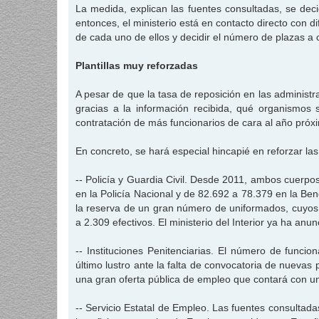
La medida, explican las fuentes consultadas, se deci
entonces, el ministerio está en contacto directo con 
de cada uno de ellos y decidir el número de plazas 
Plantillas muy reforzadas
A pesar de que la tasa de reposición en las administr
gracias a la información recibida, qué organismos 
contratación de más funcionarios de cara al año próx
En concreto, se hará especial hincapié en reforzar las 
-- Policía y Guardia Civil. Desde 2011, ambos cuerpos
en la Policía Nacional y de 82.692 a 78.379 en la Be
la reserva de un gran número de uniformados, cuyos p
a 2.309 efectivos. El ministerio del Interior ya ha 
-- Instituciones Penitenciarias. El número de funci
último lustro ante la falta de convocatoria de nuevas
una gran oferta pública de empleo que contará con un
-- Servicio Estatal de Empleo. Las fuentes consultada