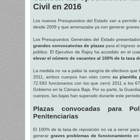
a
Civil en 2016
j
e
Los nuevos Presupuestos del Estado van a permitir 
desde 2009 y que amenazaba ya con generar graves 
Los Presupuestos Generales del Estado presentados
grandes convocatorias de plazas
para el ingreso e
público. El Ejecutivo de Rajoy ha accedido en el cua
elevar el número de vacantes al 100% de la tasa d
La medida no va a paliar la sangría de efectivos que h
2011, ambos cuerpos han visto como
su plantilla
72.593 funcionarios con los que cerró 2011 a los 6
Gobierno en la Cámara Baja. Por su parte, la Guardia
cuerpos, las bajas han superado durante este period
Plazas convocadas para Poli
Penitenciarias
El 100% de la tasa de reposición no va a servir par
generar
graves problemas de funcionamiento
en