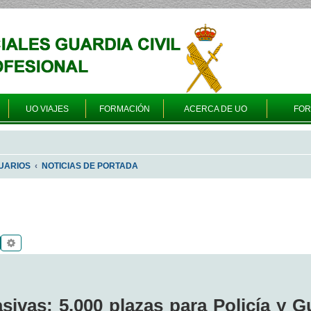
UO VIAJES
FORMACIÓN
ACERCA DE UO
FO
UARIOS
NOTICIAS DE PORTADA
Buscar
Búsqueda avanzada
ivas: 5.000 plazas para Policía y G