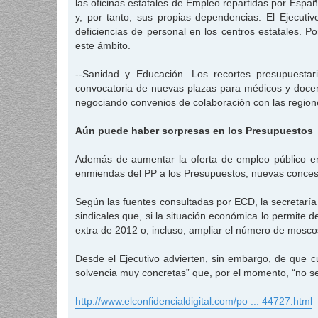
las oficinas estatales de Empleo repartidas por Esp
y, por tanto, sus propias dependencias. El Ejecutiv
deficiencias de personal en los centros estatales. P
este ámbito.
--Sanidad y Educación. Los recortes presupuesta
convocatoria de nuevas plazas para médicos y doce
negociando convenios de colaboración con las regione
Aún puede haber sorpresas en los Presupuestos
Además de aumentar la oferta de empleo público en 
enmiendas del PP a los Presupuestos, nuevas concesi
Según las fuentes consultadas por ECD, la secretaría 
sindicales que, si la situación económica lo permite 
extra de 2012 o, incluso, ampliar el número de mosco
Desde el Ejecutivo advierten, sin embargo, de que c
solvencia muy concretas” que, por el momento, “no s
http://www.elconfidencialdigital.com/po ... 44727.html