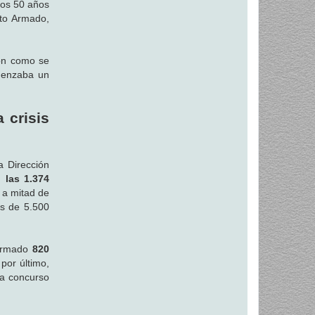
los 50 años
uto Armado,
on como se
omenzaba un
 crisis
a Dirección
 las 1.374
a a mitad de
as de 5.500
 Armado
820
por último,
 a concurso