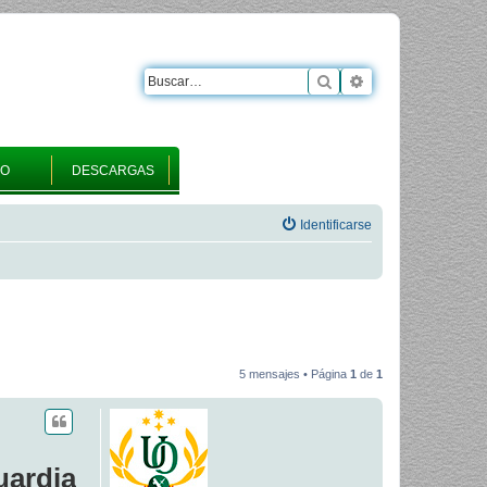
Buscar
Búsqueda avanza
RO
DESCARGAS
Identificarse
5 mensajes • Página
1
de
1
uardia