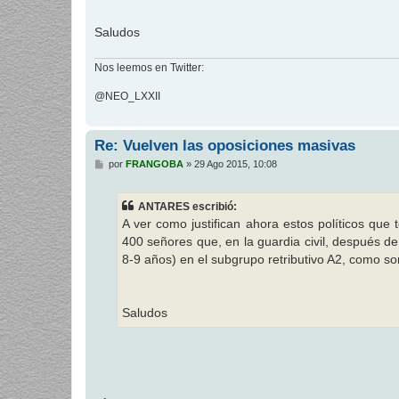
Saludos
Nos leemos en Twitter:
@NEO_LXXII
Re: Vuelven las oposiciones masivas
M
por
FRANGOBA
»
29 Ago 2015, 10:08
e
n
s
ANTARES escribió:
a
j
A ver como justifican ahora estos políticos qu
e
400 señores que, en la guardia civil, después de
8-9 años) en el subgrupo retributivo A2, como so
Saludos