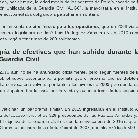
ias, por ejemplo, la edad media de los agentes de Policía excede ya 
ión Unificada de la Guardia Civil (AUGC), la mayoritaria en el Instit
 efectivos estaba obligando a
patrullar en solitario.
oner un soplo de
aire fresco para los opositores
, que en 2008 vier
a primera legislatura de José Luis Rodríguez Zapatero y en 2010 c
za llegó a tener más de 200 solicitantes.
ría de efectivos que han sufrido durante la
Guardia Civil
016 aún no se ha anunciado oficialmente, pero según fuentes de l
ial, el nuevo escenario va a permitir que el próximo año
se doblen
 La convocatoria volvería por tanto a los niveles de 2009 y se quedarí
e Zapatero tiró la casa por la venta y autorizó tres ofertas seguid
l vaticinan un panorama similar. En 2015 ingresarán en el Instituto
ía del acceso libre, otros 328 procedentes de las Fuerzas Armadas y, 
l objetivo de la Guardia Civil es que la convocatoria de 2016 saque
009 aunque alejada de la oferta récord de 2007, que alcanzó las 5.500.