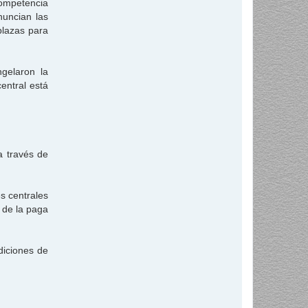
competencia
nuncian las
plazas para
gelaron la
entral está
a través de
s centrales
% de la paga
diciones de