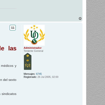
A
r
r
i
b
a
e las
Administrador
Teniente General
, médicos y
Mensajes:
6745
Registrado:
26 Jul 2005, 02:00
n del sexto
 sindicatos