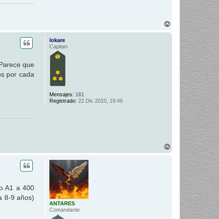
A
r
r
lokare
i
Capitan
b
a
 Parece que
os por cada
Mensajes:
161
Registrado:
22 Dic 2010, 19:46
A
r
r
i
b
a
po A1 a 400
a 8-9 años)
ANTARES
Comandante