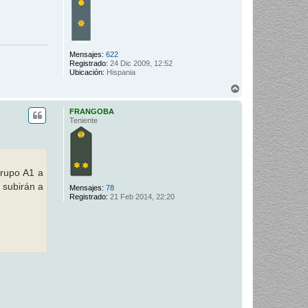
Mensajes:
622
Registrado:
24 Dic 2009, 12:52
Ubicación:
Hispania
A
r
r
FRANGOBA
i
Teniente
b
a
grupo A1 a
 subirán a
Mensajes:
78
Registrado:
21 Feb 2014, 22:20