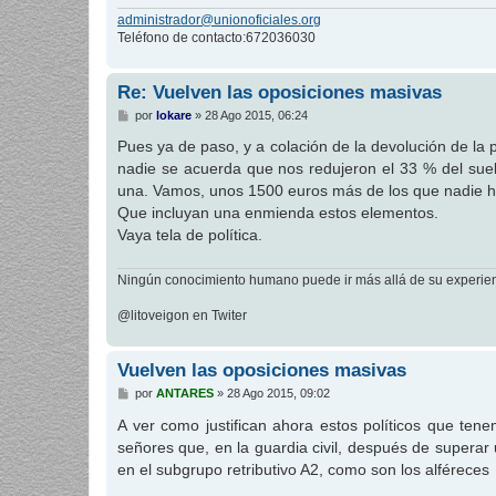
administrador@unionoficiales.org
Teléfono de contacto:672036030
Re: Vuelven las oposiciones masivas
M
por
lokare
»
28 Ago 2015, 06:24
e
n
Pues ya de paso, y a colación de la devolución de la
s
nadie se acuerda que nos redujeron el 33 % del sue
a
j
una. Vamos, unos 1500 euros más de los que nadie h
e
Que incluyan una enmienda estos elementos.
Vaya tela de política.
Ningún conocimiento humano puede ir más allá de su experien
@litoveigon en Twiter
Vuelven las oposiciones masivas
M
por
ANTARES
»
28 Ago 2015, 09:02
e
n
A ver como justifican ahora estos políticos que te
s
señores que, en la guardia civil, después de superar
a
j
en el subgrupo retributivo A2, como son los alféreces
e