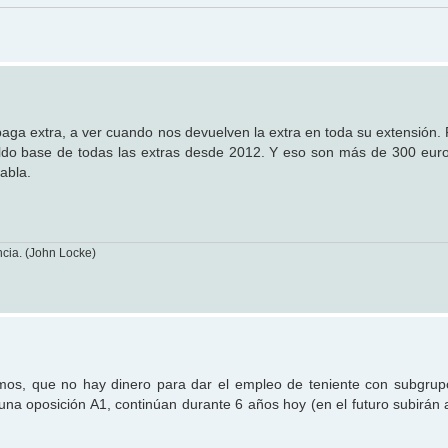
 paga extra, a ver cuando nos devuelven la extra en toda su extensión.
ldo base de todas las extras desde 2012. Y eso son más de 300 eur
abla.
cia. (John Locke)
nemos, que no hay dinero para dar el empleo de teniente con subgru
 una oposición A1, continúan durante 6 años hoy (en el futuro subirán 