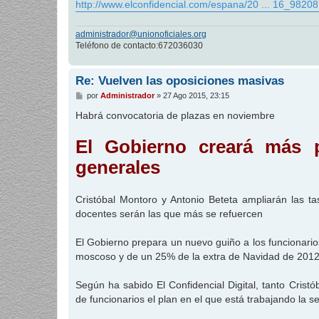
http://www.elconfidencial.com/espana/20 ... 16_98208
administrador@unionoficiales.org
Teléfono de contacto:672036030
Re: Vuelven las oposiciones masivas
M
por
Administrador
»
27 Ago 2015, 23:15
e
n
Habrá convocatoria de plazas en noviembre
s
a
j
El Gobierno creará más p
e
generales
Cristóbal Montoro y Antonio Beteta ampliarán las tas
docentes serán las que más se refuercen
El Gobierno prepara un nuevo guiño a los funcionario
moscoso y de un 25% de la extra de Navidad de 2012, 
Según ha sabido El Confidencial Digital, tanto Crist
de funcionarios el plan en el que está trabajando la s