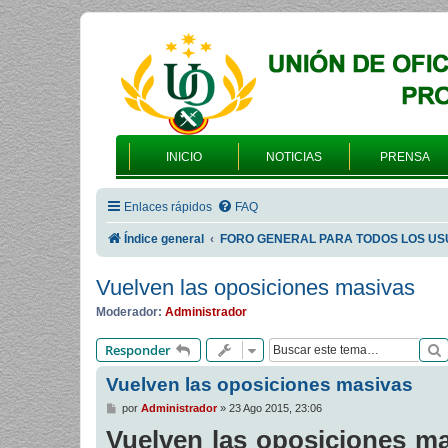
INICIO
NOTICIAS
PRENSA
Enlaces rápidos
FAQ
Índice general
FORO GENERAL PARA TODOS LOS US
Vuelven las oposiciones masivas
Moderador:
Administrador
Responder
Vuelven las oposiciones masivas
M
por
Administrador
»
23 Ago 2015, 23:06
e
Vuelven las oposiciones mas
n
s