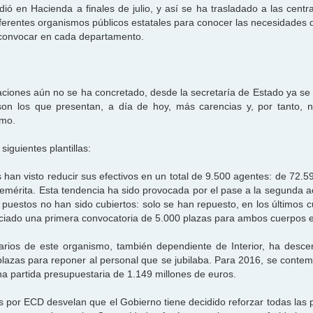
dió en Hacienda a finales de julio, y así se ha trasladado a las centr
diferentes organismos públicos estatales para conocer las necesidades 
a convocar en cada departamento.
aciones aún no se ha concretado, desde la secretaría de Estado ya se t
son los que presentan, a día de hoy, más carencias y, por tanto, n
imo.
siguientes plantillas:
 han visto reducir sus efectivos en un total de 9.500 agentes: de 72.5
nemérita. Esta tendencia ha sido provocada por el pase a la segunda ac
uestos no han sido cubiertos: solo se han repuesto, en los últimos c
anunciado una primera convocatoria de 5.000 plazas para ambos cuerpos 
onarios de este organismo, también dependiente de Interior, ha desce
 plazas para reponer al personal que se jubilaba. Para 2016, se contem
a partida presupuestaria de 1.149 millones de euros.
s por ECD desvelan que el Gobierno tiene decidido reforzar todas las p