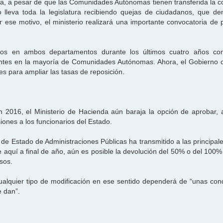
aña, a pesar de que las Comunidades Autónomas tienen transferida la 
o lleva toda la legislatura recibiendo quejas de ciudadanos, que de
or ese motivo, el ministerio realizará una importante convocatoria de 
rios en ambos departamentos durante los últimos cuatro años con
ntes en la mayoría de Comunidades Autónomas. Ahora, el Gobierno c
s para ampliar las tasas de reposición.
2016, el Ministerio de Hacienda aún baraja la opción de aprobar, 
ones a los funcionarios del Estado.
de Estado de Administraciones Públicas ha transmitido a las principale
de aquí a final de año, aún es posible la devolución del 50% o del 100
sos.
ualquier tipo de modificación en ese sentido dependerá de “unas con
e dan”.