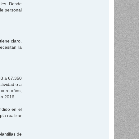
ales. Desde
de personal
iene claro,
ecesitan la
93 a 67.350
tividad o a
uatro años,
en 2016.
ndido en el
pla realizar
lantillas de