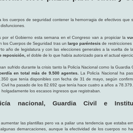
a los cuerpos de seguridad contener la hemorragia de efectivos que 
disfunciones.
 por el Gobierno esta semana en el Congreso van a propiciar la
vu
n los Cuerpos de Seguridad tras un
largo paréntesis
de restricciones 
rto año de legislatura y con las elecciones generales a la vuelta de l
e reposición,
el doble de lo que había autorizado para el actual ejercic
an sufrido durante la crisis tanto la Policía Nacional como la Guardia 
 perdía en total más de 9.500 agentes.
La Policía Nacional ha pas
7.350 que tenía disponibles con fecha de 31 de mayo, según confirm
 Civil ha pasado de los 82.692 que tenía hace cuatro a años a 78.379.
o holgadamente los escasos ingresos que registraban.
cía nacional, Guardia Civil e Institu
a aumentar las plantillas pero va a paliar una tendencia que estaba 
 algunas demarcaciones, aunque la efectividad de los cuerpos no h