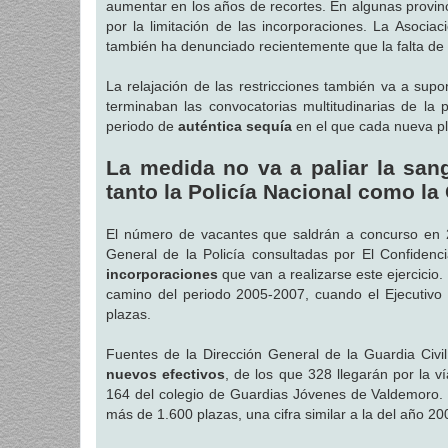
aumentar en los años de recortes. En algunas provinc
por la limitación de las incorporaciones. La Asociac
también ha denunciado recientemente que la falta de
La relajación de las restricciones también va a sup
terminaban las convocatorias multitudinarias de l
periodo de
auténtica sequía
en el que cada nueva pla
La medida no va a paliar la sang
tanto la Policía Nacional como la 
El número de vacantes que saldrán a concurso en 2
General de la Policía consultadas por El Confidenc
incorporaciones
que van a realizarse este ejercicio.
camino del periodo 2005-2007, cuando el Ejecutivo d
plazas.
Fuentes de la Dirección General de la Guardia Civi
nuevos efectivos
, de los que 328 llegarán por la v
164 del colegio de Guardias Jóvenes de Valdemoro. E
más de 1.600 plazas, una cifra similar a la del año 2