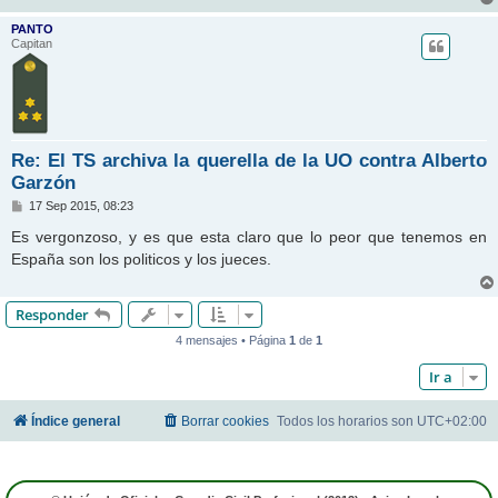
PANTO
Capitan
Re: El TS archiva la querella de la UO contra Alberto
Garzón
M
17 Sep 2015, 08:23
e
n
Es vergonzoso, y es que esta claro que lo peor que tenemos en
s
España son los politicos y los jueces.
a
j
e
Responder
4 mensajes • Página
1
de
1
Ir a
Índice general
Borrar cookies
Todos los horarios son
UTC+02:00