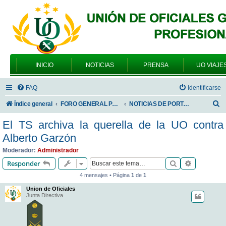
INICIO
NOTICIAS
PRENSA
UO VIAJE
FAQ
Identificarse
B
Índice general
FORO GENERAL PARA TODOS LOS USUARIOS
NOTICIAS DE PORTADA
u
El TS archiva la querella de la UO contra
s
Alberto Garzón
c
Moderador:
Administrador
a
Buscar
Búsqueda 
Responder
r
4 mensajes • Página
1
de
1
Union de Oficiales
Junta Directiva