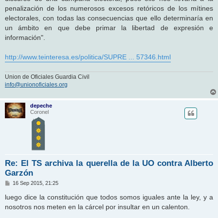
penalización de los numerosos excesos retóricos de los mítines
electorales, con todas las consecuencias que ello determinaría en
un ámbito en que debe primar la libertad de expresión e
información".
http://www.teinteresa.es/politica/SUPRE ... 57346.html
Union de Oficiales Guardia Civil
info@unionoficiales.org
depeche
Coronel
Re: El TS archiva la querella de la UO contra Alberto
Garzón
M
16 Sep 2015, 21:25
e
n
luego dice la constitución que todos somos iguales ante la ley, y a
s
nosotros nos meten en la cárcel por insultar en un calenton.
a
j