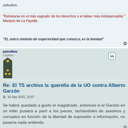
e
saludos.
"Rebelarse es el más sagrado de los derechos y el deber más indispensable."
Marquis de La Fayette.
"EL unico simbolo de superioridad que conozco, es la bondad"
patrullero
Capitan
Re: El TS archiva la querella de la UO contra Alberto
Garzón
M
16 Sep 2015, 22:07
e
n
Se habrá quedado a gusto el magistrado, entonces si el Garzón en
s
un mitin pusiera a parir a los jueces, tachándoles de asesinos y
a
j
corruptos en función de la libertad de expresión e información, no
e
pasaría nada entiendo.