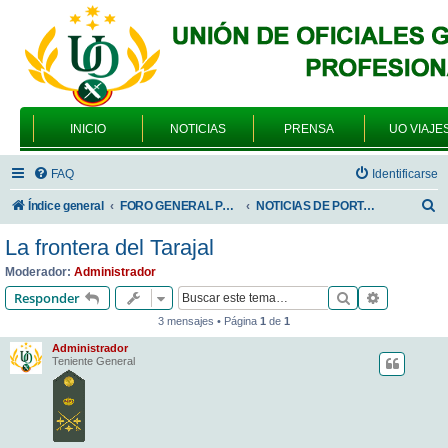
INICIO
NOTICIAS
PRENSA
UO VIAJE
FAQ
Identificarse
B
Índice general
FORO GENERAL PARA TODOS LOS USUARIOS
NOTICIAS DE PORTADA
u
La frontera del Tarajal
s
Moderador:
Administrador
c
Buscar
Búsqueda 
Responder
a
3 mensajes • Página
1
de
1
r
Administrador
Teniente General