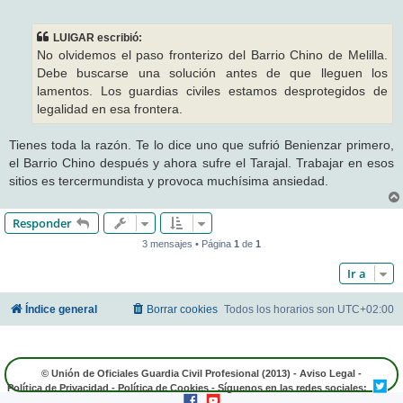
e
n
s
LUIGAR escribió:
a
j
No olvidemos el paso fronterizo del Barrio Chino de Melilla.
e
Debe buscarse una solución antes de que lleguen los
lamentos. Los guardias civiles estamos desprotegidos de
legalidad en esa frontera.
Tienes toda la razón. Te lo dice uno que sufrió Benienzar primero,
el Barrio Chino después y ahora sufre el Tarajal. Trabajar en esos
sitios es tercermundista y provoca muchísima ansiedad.
Responder
3 mensajes • Página
1
de
1
Ir a
Índice general
Borrar cookies
Todos los horarios son
UTC+02:00
© Unión de Oficiales Guardia Civil Profesional (2013) -
Aviso Legal
-
Política de Privacidad
-
Política de Cookies
- Síguenos en las redes sociales: