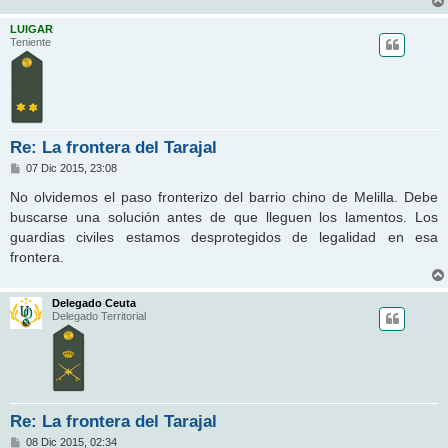
LUIGAR
Teniente
Re: La frontera del Tarajal
M
07 Dic 2015, 23:08
e
n
No olvidemos el paso fronterizo del barrio chino de Melilla. Debe
s
buscarse una solución antes de que lleguen los lamentos. Los
a
j
guardias civiles estamos desprotegidos de legalidad en esa
e
frontera.
Delegado Ceuta
Delegado Territorial
Re: La frontera del Tarajal
M
08 Dic 2015, 02:34