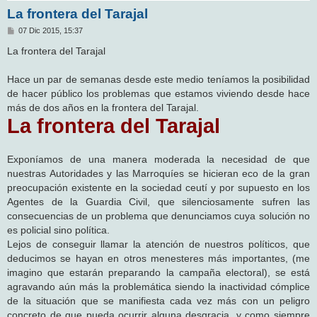
La frontera del Tarajal
M
07 Dic 2015, 15:37
e
n
La frontera del Tarajal
s
a
j
Hace un par de semanas desde este medio teníamos la posibilidad
e
de hacer público los problemas que estamos viviendo desde hace
más de dos años en la frontera del Tarajal.
La frontera del Tarajal
Exponíamos de una manera moderada la necesidad de que
nuestras Autoridades y las Marroquíes se hicieran eco de la gran
preocupación existente en la sociedad ceutí y por supuesto en los
Agentes de la Guardia Civil, que silenciosamente sufren las
consecuencias de un problema que denunciamos cuya solución no
es policial sino política.
Lejos de conseguir llamar la atención de nuestros políticos, que
deducimos se hayan en otros menesteres más importantes, (me
imagino que estarán preparando la campaña electoral), se está
agravando aún más la problemática siendo la inactividad cómplice
de la situación que se manifiesta cada vez más con un peligro
concreto de que pueda ocurrir alguna desgracia, y como siempre