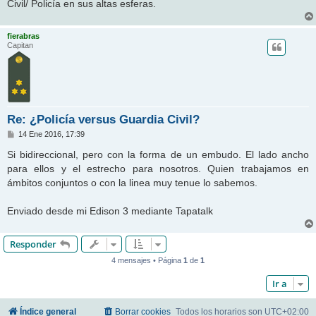
Civil/ Policía en sus altas esferas.
fierabras
Capitan
Re: ¿Policía versus Guardia Civil?
M
14 Ene 2016, 17:39
e
n
Si bidireccional, pero con la forma de un embudo. El lado ancho
s
para ellos y el estrecho para nosotros. Quien trabajamos en
a
j
ámbitos conjuntos o con la linea muy tenue lo sabemos.
e
Enviado desde mi Edison 3 mediante Tapatalk
Responder
4 mensajes • Página
1
de
1
Ir a
Índice general
Borrar cookies
Todos los horarios son
UTC+02:00