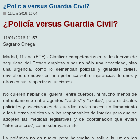
¿Policía versus Guardia Civil?
M
11 Ene 2016, 16:04
e
¿Policía versus Guardia Civil?
n
s
a
j
11/01/2016 11:57
e
Sagrario Ortega
Madrid, 11 ene (EFE).- Clarificar competencias entre las fuerzas de
seguridad del Estado empieza a ser no sólo una necesidad, sino
una urgencia, como lo demandan policías y guardias civiles,
envueltos de nuevo en una polémica sobre injerencias de unos y
otros en sus respectivas funciones.
No quieren hablar de "guerra" entre cuerpos, ni mucho menos de
enfrentamiento entre agentes "verdes" y "azules", pero sindicatos
policiales y asociaciones de guardias civiles hacen un llamamiento
a las fuerzas políticas y a los responsables de Interior para que se
adopten las medidas legislativas y de coordinación que eviten
"interferencias", como subrayan a Efe.
La polémica no es nueva, pero ha vuelto a salir a la luz en los