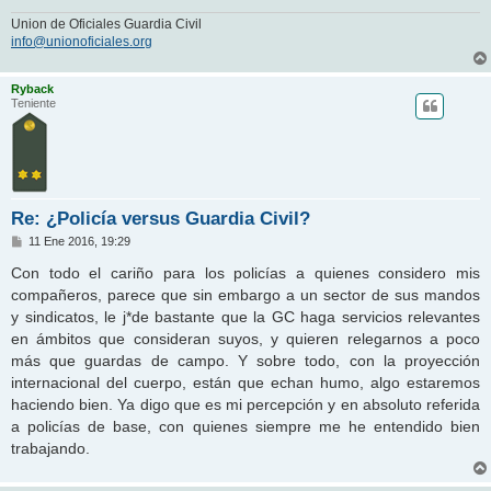
Union de Oficiales Guardia Civil
info@unionoficiales.org
Ryback
Teniente
Re: ¿Policía versus Guardia Civil?
M
11 Ene 2016, 19:29
e
n
Con todo el cariño para los policías a quienes considero mis
s
compañeros, parece que sin embargo a un sector de sus mandos
a
j
y sindicatos, le j*de bastante que la GC haga servicios relevantes
e
en ámbitos que consideran suyos, y quieren relegarnos a poco
más que guardas de campo. Y sobre todo, con la proyección
internacional del cuerpo, están que echan humo, algo estaremos
haciendo bien. Ya digo que es mi percepción y en absoluto referida
a policías de base, con quienes siempre me he entendido bien
trabajando.