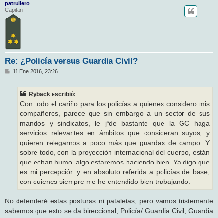
patrullero
Capitan
Re: ¿Policía versus Guardia Civil?
M
11 Ene 2016, 23:26
e
n
s
Ryback escribió:
a
j
Con todo el cariño para los policías a quienes considero mis
e
compañeros, parece que sin embargo a un sector de sus
mandos y sindicatos, le j*de bastante que la GC haga
servicios relevantes en ámbitos que consideran suyos, y
quieren relegarnos a poco más que guardas de campo. Y
sobre todo, con la proyección internacional del cuerpo, están
que echan humo, algo estaremos haciendo bien. Ya digo que
es mi percepción y en absoluto referida a policías de base,
con quienes siempre me he entendido bien trabajando.
No defenderé estas posturas ni pataletas, pero vamos tristemente
sabemos que esto se da bireccional, Policía/ Guardia Civil, Guardia