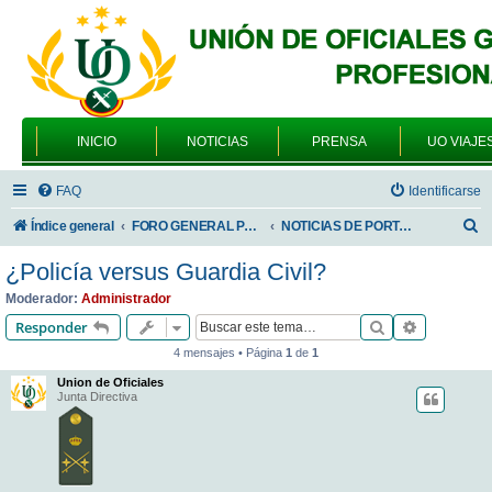
INICIO
NOTICIAS
PRENSA
UO VIAJE
FAQ
Identificarse
B
Índice general
FORO GENERAL PARA TODOS LOS USUARIOS
NOTICIAS DE PORTADA
u
¿Policía versus Guardia Civil?
s
Moderador:
Administrador
c
Buscar
Búsqueda 
Responder
a
4 mensajes • Página
1
de
1
r
Union de Oficiales
Junta Directiva