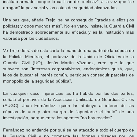
instituto armado porque lo califican de "ineficaz", a la vez que "se
arrogan" la paz social y las cotas de seguridad alcanzadas.
Una paz que, añade Trejo, se ha conseguido "gracias a ellos (los
policías) y otros muchos más". No en vano, insiste, la Guardia Civil
ha demostrado sobradamente su eficacia y es la institución más
valorada por los ciudadanos.
Ve Trejo detrás de esta carta la mano de una parte de la cúpula de
la Policía. Mientras, el portavoz de la Unión de Oficiales de la
Guardia Civil (UO), Jesús Martín Vázquez, cree que lo que
subyace son "intereses corporativistas, endogámicos quizá, que,
lejos de buscar el interés común, persiguen conseguir parcelas de
monopolio de la seguridad pública".
En cualquier caso, injerencias las ha habido por las dos partes,
señala el portavoz de la Asociación Unificada de Guardias Civiles
(AUGC), Juan Fernández, quien las atribuye al interés de las
cúpulas de uno y otro cuerpo de "apuntarse el tanto" de una
investigación, porque entre los agentes "no hay recelos".
Fernández no entiende por qué se ha atacado a todo el cuerpo de
la Guardia Civil y no comparte las formas utilizadas por los