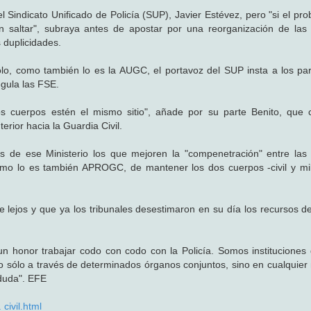
l Sindicato Unificado de Policía (SUP), Javier Estévez, pero "si el pr
 saltar", subraya antes de apostar por una reorganización de las
 duplicidades.
olo, como también lo es la AUGC, el portavoz del SUP insta a los par
egula las FSE.
os cuerpos estén el mismo sitio", añade por su parte Benito, que
erior hacia la Guardia Civil.
 de ese Ministerio los que mejoren la "compenetración" entre las
omo lo es también APROGC, de mantener los dos cuerpos -civil y mil
lejos y que ya los tribunales desestimaron en su día los recursos de
n honor trabajar codo con codo con la Policía. Somos instituciones 
o sólo a través de determinados órganos conjuntos, sino en cualquie
duda". EFE
civil.html