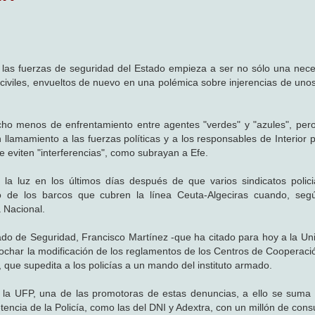
e las fuerzas de seguridad del Estado empieza a ser no sólo una nece
iviles, envueltos de nuevo en una polémica sobre injerencias de unos
cho menos de enfrentamiento entre agentes "verdes" y "azules", pero
n llamamiento a las fuerzas políticas y a los responsables de Interior
e eviten "interferencias", como subrayan a Efe.
la luz en los últimos días después de que varios sindicatos polic
o de los barcos que cubren la línea Ceuta-Algeciras cuando, segú
a Nacional.
tado de Seguridad, Francisco Martínez -que ha citado para hoy a la Un
rochar la modificación de los reglamentos de los Centros de Cooperació
ue supedita a los policías a un mando del instituto armado.
 la UFP, una de las promotoras de estas denuncias, a ello se suma 
encia de la Policía, como las del DNI y Adextra, con un millón de consu