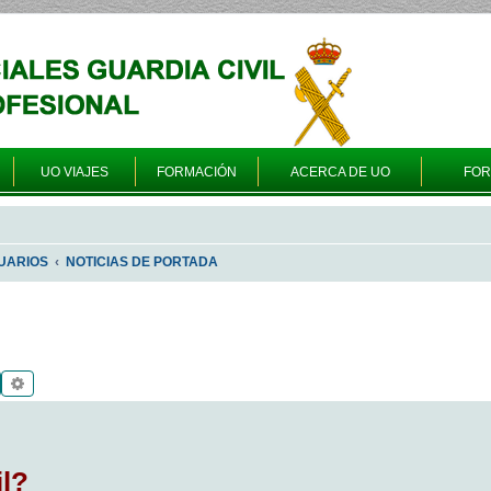
UO VIAJES
FORMACIÓN
ACERCA DE UO
FO
UARIOS
NOTICIAS DE PORTADA
Buscar
Búsqueda avanzada
il?