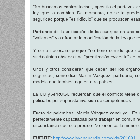
"No buscamos confrontación", apostilla el portavoz de
ley, que la cambien. De momento, no se la pueden
seguridad porque "es ridículo" que se produzcan esas
Partidario de la unificación de los cuerpos en uno s
"valientes" y a afrontar la modificación de la ley que r
Y sería necesario porque "no tiene sentido que d
sindicalistas observa una "predilección evidente" de Int
Unos y otros consideran que deben ser los órganos
seguridad, como dice Martín Vázquez, partidario, c
modelo que también rige en otro países.
La UO y APROGC recuerdan que el conflicto viene de 
policiales por supuesta invasión de competencias.
Fuera de polémicas, Martín Vázquez concluye: "Es u
perfectamente capacitadas para trabajar en común n
circunstancia que sea preciso. No tenemos la menor 
FUENTE:
http://www.lavanguardia.com/vida/201601 ... 