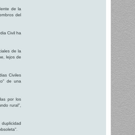
dente de la
iembros del
.
dia Civil ha
iales de la
e, lejos de
ias Civiles
to" de una
das por los
ndo rural",
duplicidad
obsoleta".