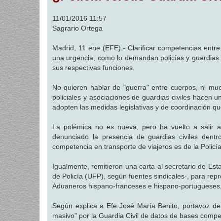
a
j
11/01/2016 11:57
e
Sagrario Ortega
Madrid, 11 ene (EFE).- Clarificar competencias entr
una urgencia, como lo demandan policías y guardias c
sus respectivas funciones.
No quieren hablar de "guerra" entre cuerpos, ni mu
policiales y asociaciones de guardias civiles hacen u
adopten las medidas legislativas y de coordinación qu
La polémica no es nueva, pero ha vuelto a salir a 
denunciado la presencia de guardias civiles dentr
competencia en transporte de viajeros es de la Policí
Igualmente, remitieron una carta al secretario de Es
de Policía (UFP), según fuentes sindicales-, para rep
Aduaneros hispano-franceses e hispano-portugueses, q
Según explica a Efe José María Benito, portavoz de
masivo" por la Guardia Civil de datos de bases compet