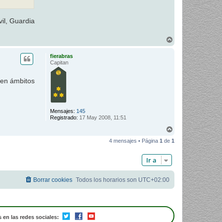
il, Guardia
A
r
r
fierabras
i
Capitan
b
a
 en ámbitos
Mensajes:
145
Registrado:
17 May 2008, 11:51
A
r
4 mensajes • Página
1
de
1
r
i
b
Ir a
a
Borrar cookies
Todos los horarios son
UTC+02:00
 en las redes sociales: