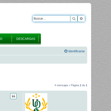
Buscar
Búsqueda avanza
RO
DESCARGAS
Identificarse
4 mensajes • Página
1
de
1