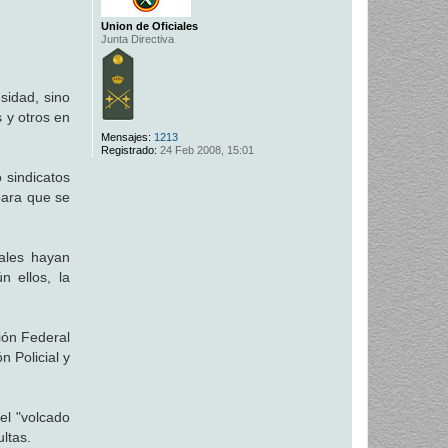
Union de Oficiales
Junta Directiva
sidad, sino
 y otros en
Mensajes:
1213
Registrado:
24 Feb 2008, 15:01
 sindicatos
 para que se
iales hayan
n ellos, la
ión Federal
n Policial y
el "volcado
ltas.