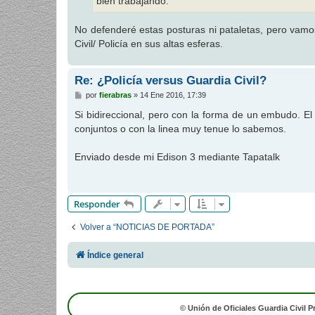
bien trabajando.
No defenderé estas posturas ni pataletas, pero vamos
Civil/ Policía en sus altas esferas.
Re: ¿Policía versus Guardia Civil?
M
por
fierabras
»
14 Ene 2016, 17:39
e
n
Si bidireccional, pero con la forma de un embudo. El
s
conjuntos o con la linea muy tenue lo sabemos.
a
j
e
Enviado desde mi Edison 3 mediante Tapatalk
Responder
Volver a “NOTICIAS DE PORTADA”
Índice general
© Unión de Oficiales Guardia Civil P