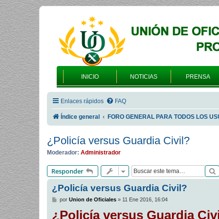
INICIO
NOTICIAS
PRENSA
Enlaces rápidos
FAQ
Índice general
FORO GENERAL PARA TODOS LOS US
¿Policía versus Guardia Civil?
Moderador:
Administrador
Responder
¿Policía versus Guardia Civil?
M
por
Union de Oficiales
»
11 Ene 2016, 16:04
e
¿Policía versus Guardia Civ
n
s