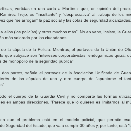
ríticas, vertidas en una carta a Martínez que, en opinión del presi
mírez Trejo, es "insultante" y "despreciativa" al trabajo de los m
a vez que "se arrogan" la paz social y las cotas de seguridad alcanzadas
ellos (los policías) y otros muchos más". No en vano, insiste, la Guar
ión más valorada por los ciudadanos.
e la cúpula de la Policía. Mientras, el portavoz de la Unión de Ofic
lo que subyace son "intereses corporativistas, endogámicos quizá, qu
s de monopolio de la seguridad pública".
s dos partes, señala el portavoz de la Asociación Unificada de Guard
nterés de las cúpulas de uno y otro cuerpo de "apuntarse el tan
s".
o el cuerpo de la Guardia Civil y no comparte las formas utiliza
ces en ambas direcciones. "Parece que lo quieren es limitarnos al mu
en que el problema está en el modelo policial, que permite esa 
de Seguridad del Estado, que va a cumplir 30 años y, por tanto, está "