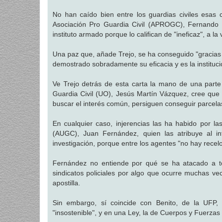
No han caído bien entre los guardias civiles esas c
Asociación Pro Guardia Civil (APROGC), Fernando Ra
instituto armado porque lo califican de "ineficaz", a l
Una paz que, añade Trejo, se ha conseguido "gracias a 
demostrado sobradamente su eficacia y es la instituc
Ve Trejo detrás de esta carta la mano de una parte d
Guardia Civil (UO), Jesús Martín Vázquez, cree que 
buscar el interés común, persiguen conseguir parcela
En cualquier caso, injerencias las ha habido por la
(AUGC), Juan Fernández, quien las atribuye al i
investigación, porque entre los agentes "no hay recelo
Fernández no entiende por qué se ha atacado a tod
sindicatos policiales por algo que ocurre muchas ve
apostilla.
Sin embargo, sí coincide con Benito, de la UFP, 
"insostenible", y en una Ley, la de Cuerpos y Fuerzas 