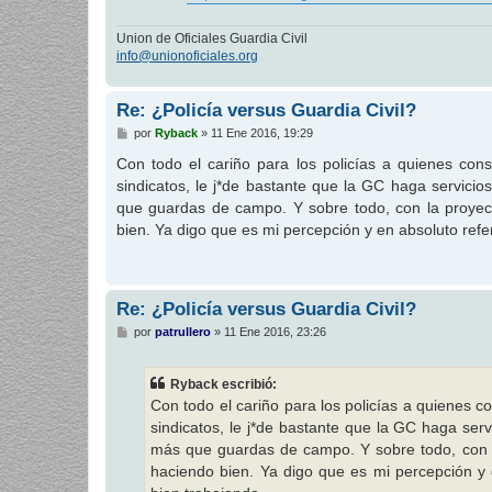
Union de Oficiales Guardia Civil
info@unionoficiales.org
Re: ¿Policía versus Guardia Civil?
M
por
Ryback
»
11 Ene 2016, 19:29
e
n
Con todo el cariño para los policías a quienes c
s
sindicatos, le j*de bastante que la GC haga servici
a
j
que guardas de campo. Y sobre todo, con la proyec
e
bien. Ya digo que es mi percepción y en absoluto ref
Re: ¿Policía versus Guardia Civil?
M
por
patrullero
»
11 Ene 2016, 23:26
e
n
s
Ryback escribió:
a
j
Con todo el cariño para los policías a quienes
e
sindicatos, le j*de bastante que la GC haga ser
más que guardas de campo. Y sobre todo, con l
haciendo bien. Ya digo que es mi percepción y 