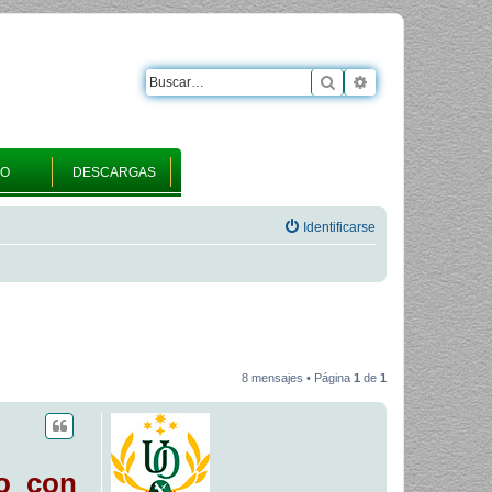
Buscar
Búsqueda avanza
RO
DESCARGAS
Identificarse
8 mensajes • Página
1
de
1
io con