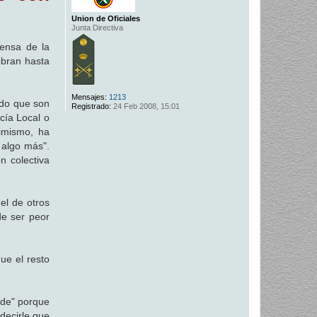
Union de Oficiales
Junta Directiva
ensa de la
obran hasta
Mensajes:
1213
ado que son
Registrado:
24 Feb 2008, 15:01
cía Local o
imismo, ha
a algo más".
n colectiva
el de otros
de ser peor
ue el resto
lde" porque
decirle que