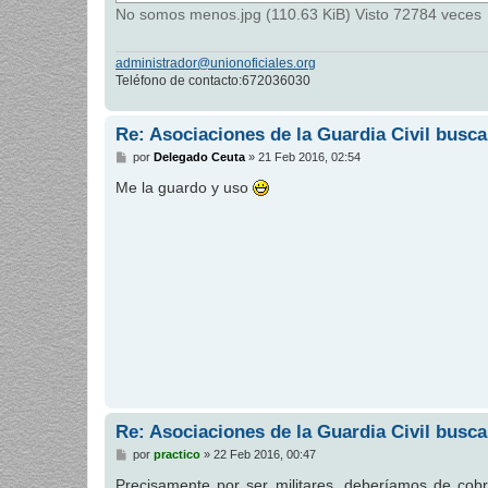
No somos menos.jpg (110.63 KiB) Visto 72784 veces
administrador@unionoficiales.org
Teléfono de contacto:672036030
Re: Asociaciones de la Guardia Civil busca
M
por
Delegado Ceuta
»
21 Feb 2016, 02:54
e
n
Me la guardo y uso
s
a
j
e
Re: Asociaciones de la Guardia Civil busca
M
por
practico
»
22 Feb 2016, 00:47
e
n
Precisamente por ser militares, deberíamos de cob