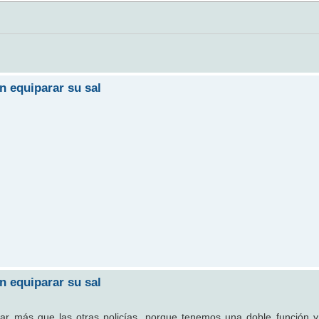
n equiparar su sal
n equiparar su sal
rar más que las otras policías, porque tenemos una doble función 