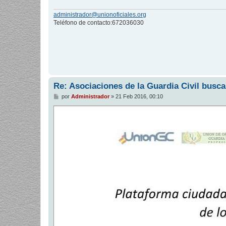
administrador@unionoficiales.org
Teléfono de contacto:672036030
Re: Asociaciones de la Guardia Civil busca
M
por
Administrador
»
21 Feb 2016, 00:10
e
n
s
a
j
e