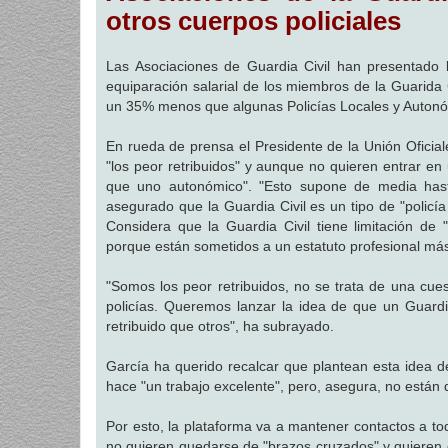
a
otros cuerpos policiales
j
e
Las Asociaciones de Guardia Civil han presentado
equiparación salarial de los miembros de la Guarida C
un 35% menos que algunas Policías Locales y Autonó
En rueda de prensa el Presidente de la Unión Oficial
"los peor retribuidos" y aunque no quieren entrar e
que uno autonómico". "Esto supone de media has
asegurado que la Guardia Civil es un tipo de "policía
Considera que la Guardia Civil tiene limitación de "
porque están sometidos a un estatuto profesional más 
"Somos los peor retribuidos, no se trata de una cues
policías. Queremos lanzar la idea de que un Guard
retribuido que otros", ha subrayado.
García ha querido recalcar que plantean esta idea d
hace "un trabajo excelente", pero, asegura, no están 
Por esto, la plataforma va a mantener contactos a tod
no quieren quedarse de "brazos cruzados" y quieren d