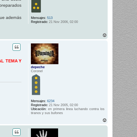
 preparados
 que además
Mensajes:
513
Registrado:
21 Nov 2006, 02:00
A
r
r
i
b
a
AL TEMA Y
depeche
Coronel
Mensajes:
6234
Registrado:
21 Nov 2005, 02:00
Ubicación:
en primera linea luchando contra los
tiranos y sus bufones
A
r
r
i