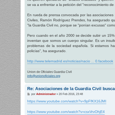
se va a enfrentar a la petición del "reconocimiento de 
En rueda de prensa convocada por las asociaciones pr
Civiles, Ramón Rodríguez Prendes, ha asegurado que 
"la Guardia Civil no, porque se "ponían excusas" como
Pero cuando en el año 2000 se decide subir un 15% el
inventan que somos un cuerpo singular. Es un insult
problemas de la sociedad española. Si estamos haci
policías", ha asegurado.
http://www.telemadrid.es/noticias/nacio ... 0.facebook
Union de Oficiales Guardia Civil
info@unionoficiales.org
Re: Asociaciones de la Guardia Civil busca
M
por
Administrador
»
20 Feb 2016, 23:48
e
n
https://www.youtube.com/watch?v=9pFfKX16JMI
s
a
j
https://www.youtube.com/watch?v=csxVrvOhjE4
e