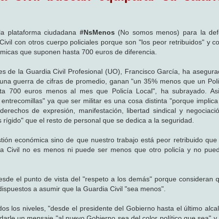
 la plataforma ciudadana
#NsMenos
(No somos menos) para la def
ivil con otros cuerpo policiales porque son "los peor retribuidos" y c
micas que suponen hasta 700 euros de diferencia.
es de la Guardia Civil Profesional (UO), Francisco García, ha asegur
n una guerra de cifras de promedio, ganan "un 35% menos que un Poli
ta 700 euros menos al mes que Policía Local", ha subrayado. As
 entrecomillas" ya que ser militar es una cosa distinta "porque implic
derechos de expresión, manifestación, libertad sindical y negociació
rígido" que el resto de personal que se dedica a la seguridad.
tión económica sino de que nuestro trabajo está peor retribuido que 
ia Civil no es menos ni puede ser menos que otro policía y no pue
esde el punto de vista del "respeto a los demás" porque consideran q
dispuestos a asumir que la Guardia Civil "sea menos".
os los niveles, "desde el presidente del Gobierno hasta el último alca
arle un mensaje "al nuevo Gobierno sea del color político que sea" y 