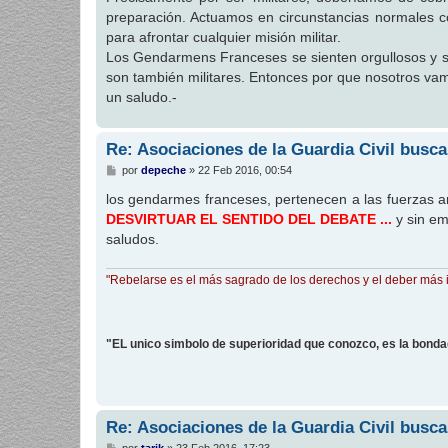
s
preparación. Actuamos en circunstancias normales 
a
j
para afrontar cualquier misión militar.
e
Los Gendarmens Franceses se sienten orgullosos y se
son también militares. Entonces por que nosotros va
un saludo.-
Re: Asociaciones de la Guardia Civil busca
M
por
depeche
»
22 Feb 2016, 00:54
e
n
los gendarmes franceses, pertenecen a las fuerzas 
s
DESVIRTUAR EL SENTIDO DEL DEBATE ...
y sin em
a
j
saludos.
e
"Rebelarse es el más sagrado de los derechos y el deber más 
"EL unico simbolo de superioridad que conozco, es la bond
Re: Asociaciones de la Guardia Civil busca
M