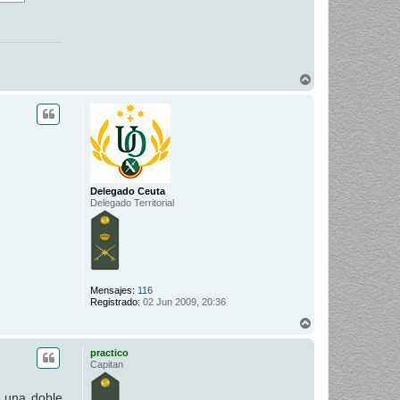
A
r
r
i
b
a
Delegado Ceuta
Delegado Territorial
Mensajes:
116
Registrado:
02 Jun 2009, 20:36
A
r
r
practico
i
Capitan
b
a
y una doble