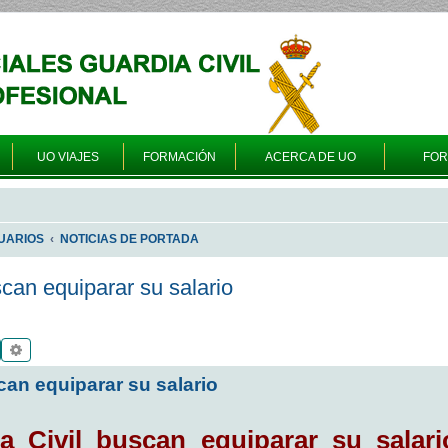
UO VIAJES
FORMACIÓN
ACERCA DE UO
FO
UARIOS
NOTICIAS DE PORTADA
can equiparar su salario
Buscar
Búsqueda avanzada
can equiparar su salario
a Civil buscan equiparar su salar