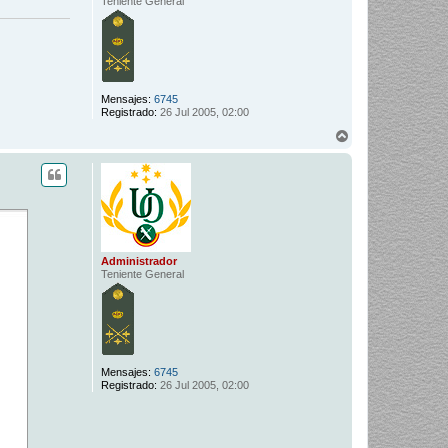
Teniente General
Mensajes:
6745
Registrado:
26 Jul 2005, 02:00
A
r
r
i
b
a
Administrador
Teniente General
Mensajes:
6745
Registrado:
26 Jul 2005, 02:00