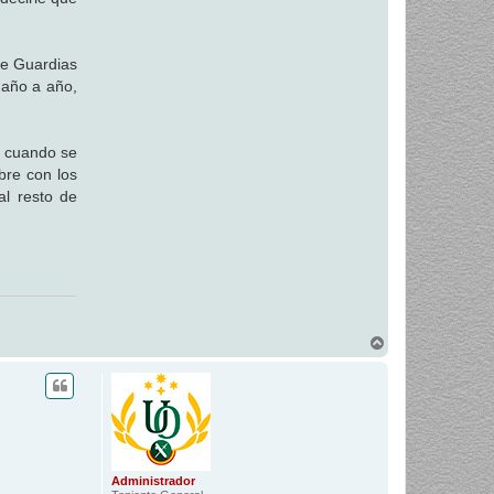
de Guardias
 año a año,
s cuando se
bre con los
al resto de
A
r
r
i
b
a
Administrador