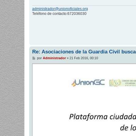
administrador@unionoficiales.org
Teléfono de contacto:672036030
Re: Asociaciones de la Guardia Civil busca
M
por
Administrador
»
21 Feb 2016, 00:10
e
n
s
a
j
e