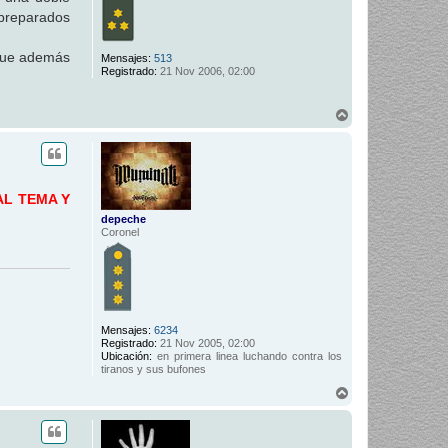
 preparados
 que además
Mensajes:
513
Registrado:
21 Nov 2006, 02:00
A
r
r
i
b
a
AL TEMA Y
depeche
Coronel
Mensajes:
6234
Registrado:
21 Nov 2005, 02:00
Ubicación:
en primera linea luchando contra los
tiranos y sus bufones
A
r
r
i