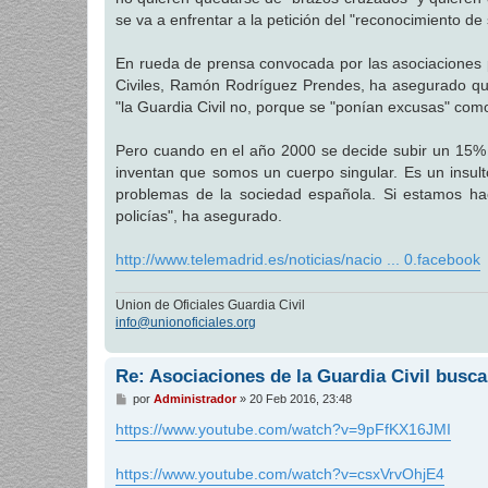
se va a enfrentar a la petición del "reconocimiento de 
En rueda de prensa convocada por las asociaciones pr
Civiles, Ramón Rodríguez Prendes, ha asegurado que 
"la Guardia Civil no, porque se "ponían excusas" como
Pero cuando en el año 2000 se decide subir un 15% el
inventan que somos un cuerpo singular. Es un insult
problemas de la sociedad española. Si estamos haci
policías", ha asegurado.
http://www.telemadrid.es/noticias/nacio ... 0.facebook
Union de Oficiales Guardia Civil
info@unionoficiales.org
Re: Asociaciones de la Guardia Civil busca
M
por
Administrador
»
20 Feb 2016, 23:48
e
n
https://www.youtube.com/watch?v=9pFfKX16JMI
s
a
j
https://www.youtube.com/watch?v=csxVrvOhjE4
e