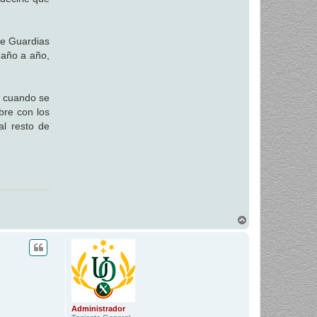
de Guardias
 año a año,
s cuando se
bre con los
al resto de
A
r
r
i
b
a
Administrador