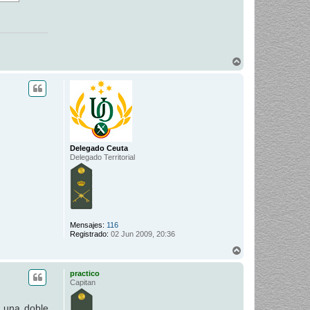
A
r
r
i
b
a
Delegado Ceuta
Delegado Territorial
Mensajes:
116
Registrado:
02 Jun 2009, 20:36
A
r
r
practico
i
Capitan
b
a
y una doble