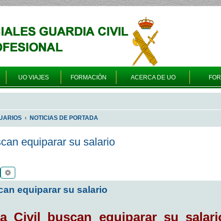
UO VIAJES
FORMACIÓN
ACERCA DE UO
FO
UARIOS
NOTICIAS DE PORTADA
can equiparar su salario
Buscar
Búsqueda avanzada
can equiparar su salario
a Civil buscan equiparar su salar