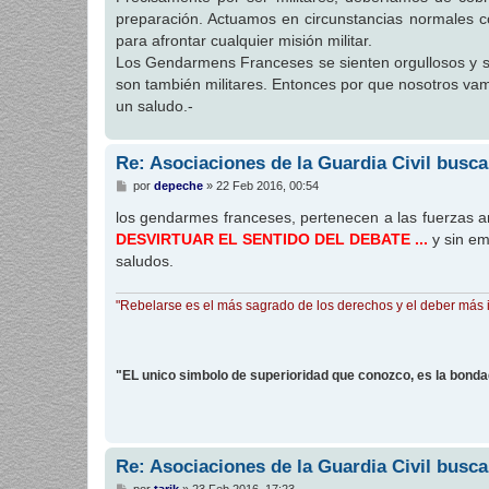
s
preparación. Actuamos en circunstancias normales 
a
j
para afrontar cualquier misión militar.
e
Los Gendarmens Franceses se sienten orgullosos y se
son también militares. Entonces por que nosotros va
un saludo.-
Re: Asociaciones de la Guardia Civil busca
M
por
depeche
»
22 Feb 2016, 00:54
e
n
los gendarmes franceses, pertenecen a las fuerzas 
s
DESVIRTUAR EL SENTIDO DEL DEBATE ...
y sin em
a
j
saludos.
e
"Rebelarse es el más sagrado de los derechos y el deber más 
"EL unico simbolo de superioridad que conozco, es la bond
Re: Asociaciones de la Guardia Civil busca
M