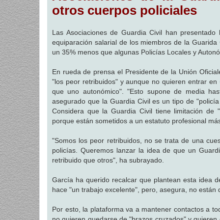
a
otros cuerpos policiales
j
e
Las Asociaciones de Guardia Civil han presentado
equiparación salarial de los miembros de la Guarida C
un 35% menos que algunas Policías Locales y Autonó
En rueda de prensa el Presidente de la Unión Oficial
"los peor retribuidos" y aunque no quieren entrar e
que uno autonómico". "Esto supone de media has
asegurado que la Guardia Civil es un tipo de "policía
Considera que la Guardia Civil tiene limitación de "
porque están sometidos a un estatuto profesional más 
"Somos los peor retribuidos, no se trata de una cues
policías. Queremos lanzar la idea de que un Guard
retribuido que otros", ha subrayado.
García ha querido recalcar que plantean esta idea d
hace "un trabajo excelente", pero, asegura, no están 
Por esto, la plataforma va a mantener contactos a tod
no quieren quedarse de "brazos cruzados" y quieren d