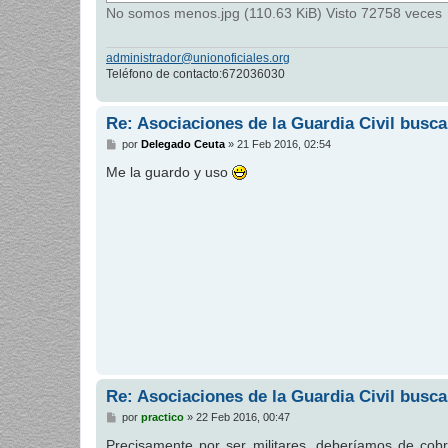
No somos menos.jpg (110.63 KiB) Visto 72758 veces
administrador@unionoficiales.org
Teléfono de contacto:672036030
Re: Asociaciones de la Guardia Civil busca
M
por
Delegado Ceuta
»
21 Feb 2016, 02:54
e
n
Me la guardo y uso
s
a
j
e
Re: Asociaciones de la Guardia Civil busca
M
por
practico
»
22 Feb 2016, 00:47
e
n
Precisamente por ser militares, deberíamos de cob