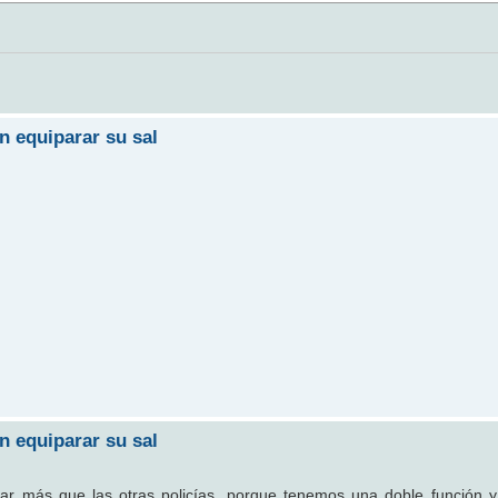
n equiparar su sal
n equiparar su sal
rar más que las otras policías, porque tenemos una doble función 