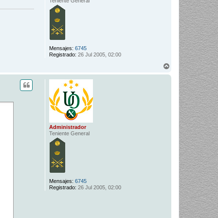
Teniente General
Mensajes:
6745
Registrado:
26 Jul 2005, 02:00
A
r
r
i
b
a
Administrador
Teniente General
Mensajes:
6745
Registrado:
26 Jul 2005, 02:00