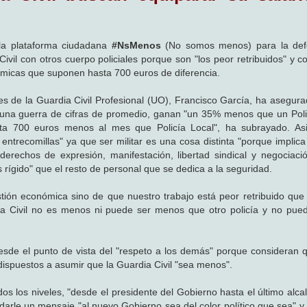
 la plataforma ciudadana
#NsMenos
(No somos menos) para la def
ivil con otros cuerpo policiales porque son "los peor retribuidos" y c
micas que suponen hasta 700 euros de diferencia.
es de la Guardia Civil Profesional (UO), Francisco García, ha asegur
n una guerra de cifras de promedio, ganan "un 35% menos que un Poli
ta 700 euros menos al mes que Policía Local", ha subrayado. As
 entrecomillas" ya que ser militar es una cosa distinta "porque implic
derechos de expresión, manifestación, libertad sindical y negociació
rígido" que el resto de personal que se dedica a la seguridad.
tión económica sino de que nuestro trabajo está peor retribuido que 
ia Civil no es menos ni puede ser menos que otro policía y no pue
esde el punto de vista del "respeto a los demás" porque consideran q
dispuestos a asumir que la Guardia Civil "sea menos".
os los niveles, "desde el presidente del Gobierno hasta el último alca
arle un mensaje "al nuevo Gobierno sea del color político que sea" y 