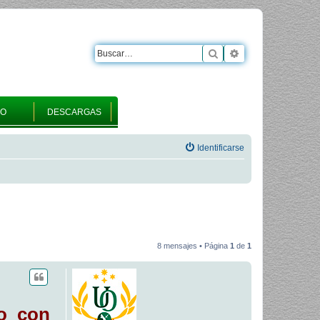
Buscar
Búsqueda avanza
RO
DESCARGAS
Identificarse
8 mensajes • Página
1
de
1
io con