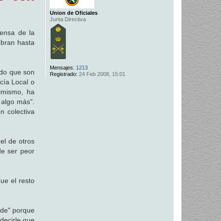
Union de Oficiales
Junta Directiva
ensa de la
obran hasta
Mensajes:
1213
ado que son
Registrado:
24 Feb 2008, 15:01
cía Local o
imismo, ha
a algo más".
n colectiva
el de otros
de ser peor
ue el resto
lde" porque
decirle que