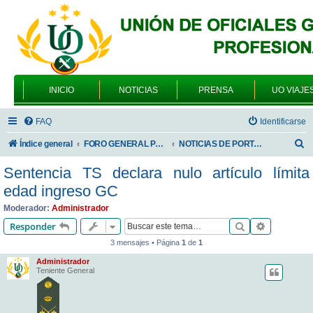
INICIO
NOTICIAS
PRENSA
UO VIAJE
FAQ
Identificarse
B
Índice general
FORO GENERAL PARA TODOS LOS USUARIOS
NOTICIAS DE PORTADA
u
Sentencia TS declara nulo artículo límita
s
edad ingreso GC
c
Moderador:
Administrador
a
Buscar
Búsqueda 
Responder
r
3 mensajes • Página
1
de
1
Administrador
Teniente General