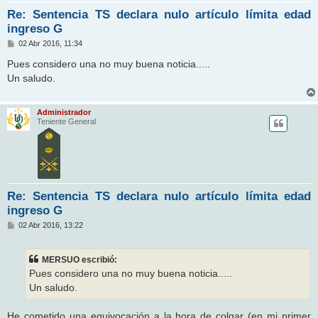
Re: Sentencia TS declara nulo artículo límita edad
ingreso G
M
02 Abr 2016, 11:34
e
n
Pues considero una no muy buena noticia.....
s
Un saludo.
a
j
e
Administrador
Teniente General
Re: Sentencia TS declara nulo artículo límita edad
ingreso G
M
02 Abr 2016, 13:22
e
n
s
MERSUO escribió:
a
j
Pues considero una no muy buena noticia.....
e
Un saludo.
He cometido una equivocación a la hora de colgar (en mi primer