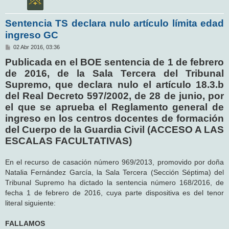
Sentencia TS declara nulo artículo límita edad
ingreso GC
M
02 Abr 2016, 03:36
e
Publicada en el BOE sentencia de 1 de febrero
n
s
de 2016, de la Sala Tercera del Tribunal
a
j
Supremo, que declara nulo el artículo 18.3.b
e
del Real Decreto 597/2002, de 28 de junio, por
el que se aprueba el Reglamento general de
ingreso en los centros docentes de formación
del Cuerpo de la Guardia Civil (ACCESO A LAS
ESCALAS FACULTATIVAS)
En el recurso de casación número 969/2013, promovido por doña
Natalia Fernández García, la Sala Tercera (Sección Séptima) del
Tribunal Supremo ha dictado la sentencia número 168/2016, de
fecha 1 de febrero de 2016, cuya parte dispositiva es del tenor
literal siguiente:
FALLAMOS