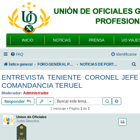
INICIO
NOTICIAS
PRENSA
UO VIAJE
FAQ
Identificarse
B
Índice general
FORO GENERAL PARA TODOS LOS USUARIOS
NOTICIAS DE PORTADA
u
ENTREVISTA TENIENTE CORONEL JEFE
s
COMANDANCIA TERUEL
c
Moderador:
Administrador
a
Buscar
Búsqueda 
Responder
r
1 mensaje • Página
1
de
1
Union de Oficiales
Junta Directiva