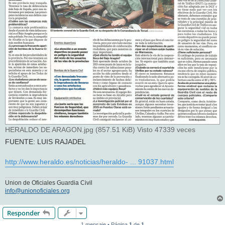
HERALDO DE ARAGON.jpg (857.51 KiB) Visto 47339 veces
FUENTE: LUIS RAJADEL
http://www.heraldo.es/noticias/heraldo- ... 91037.html
Union de Oficiales Guardia Civil
info@unionoficiales.org
Responder
1 mensaje • Página
1
de
1