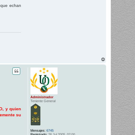
s que echan
A
r
r
i
b
a
Administrador
Teniente General
O, y quien
remente su
Mensajes:
6745
Registrado:
26 Jul 2005, 02:00