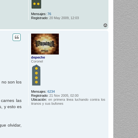
Mensajes:
76
Registrado:
20 May 2009, 12:03
A
r
r
i
b
a
depeche
Coronel
 no son los
Mensajes:
6234
Registrado:
21 Nov 2005, 02:00
Ubicación:
en primera linea luchando contra los
 carnes las
tiranos y sus bufones
, y esto es
ue olvidar,