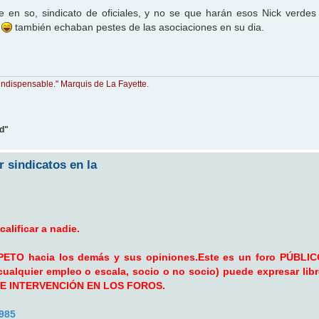
e en so, sindicato de oficiales, y no se que harán esos Nick verde
n
también echaban pestes de las asociaciones en su dia.
indispensable." Marquis de La Fayette.
ad"
 sindicatos en la
lificar a nadie.
ESPETO hacia los demás y sus opiniones.Este es un foro PÚBLIC
 cualquier empleo o escala, socio o no socio) puede expresar lib
 DE INTERVENCIÓN EN LOS FOROS.
=985