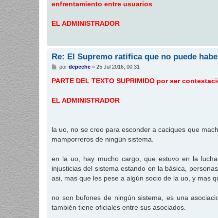
enfrentamiento entre usuarios
a
j
e
EL ADMINISTRADOR
Re: El Supremo ratifica que no puede haber
M
por
depeche
»
25 Jul 2016, 00:31
e
n
PARTE DEL TEXTO SUPRIMIDO por ser contestación
s
a
j
EL ADMINISTRADOR
e
la uo, no se creo para esconder a caciques que macha
mamporreros de ningún sistema.
en la uo, hay mucho cargo, que estuvo en la lucha
injusticias del sistema estando en la básica, persona
asi, mas que les pese a algún socio de la uo, y mas que
no son bufones de ningún sistema, es una asociacio
también tiene oficiales entre sus asociados.