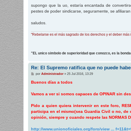
supongo que la uo, estaría encantada de convertirs
pestes de poder sindicarse, seguramente, se afiliara
saludos.
"Rebelarse es el más sagrado de los derechos y el deber más 
"EL unico simbolo de superioridad que conozco, es la bond
Re: El Supremo ratifica que no puede haber
M
por
Administrador
»
25 Jul 2016, 13:29
e
n
Buenos días a todos
s
a
j
Vamos a ver si somos capaces de OPINAR sin desca
e
Pido a quien quiera intervenir en este foro, R
participa en el mismo(sea Guardia Civil o no, de
opinión, siempre y cuando respete las NORMAS
http://www.unionoficiales.org/foro/view ... f=11&t