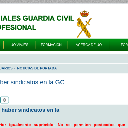
UO VIAJES
FORMACIÓN
ACERCA DE UO
FO
UARIOS
NOTICIAS DE PORTADA
ber sindicatos en la GC
Buscar
Búsqueda avanzada
 haber sindicatos en la
rior igualmente suprimido. No se permiten posteados que