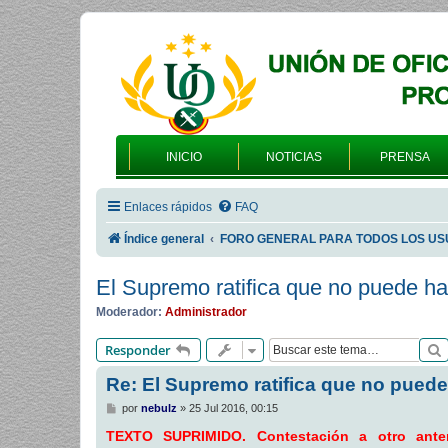
INICIO
NOTICIAS
PRENSA
Enlaces rápidos
FAQ
Índice general
FORO GENERAL PARA TODOS LOS US
El Supremo ratifica que no puede ha
Moderador:
Administrador
Responder
Re: El Supremo ratifica que no puede
M
por
nebulz
»
25 Jul 2016, 00:15
e
n
TEXTO SUPRIMIDO. Contestación a otro ante
s