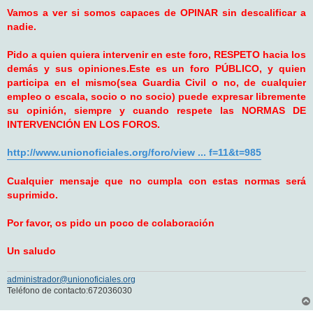
a
j
Vamos a ver si somos capaces de OPINAR sin descalificar a
e
nadie.
Pido a quien quiera intervenir en este foro, RESPETO hacia los
demás y sus opiniones.Este es un foro PÚBLICO, y quien
participa en el mismo(sea Guardia Civil o no, de cualquier
empleo o escala, socio o no socio) puede expresar libremente
su opinión, siempre y cuando respete las NORMAS DE
INTERVENCIÓN EN LOS FOROS.
http://www.unionoficiales.org/foro/view ... f=11&t=985
Cualquier mensaje que no cumpla con estas normas será
suprimido.
Por favor, os pido un poco de colaboración
Un saludo
administrador@unionoficiales.org
Teléfono de contacto:672036030