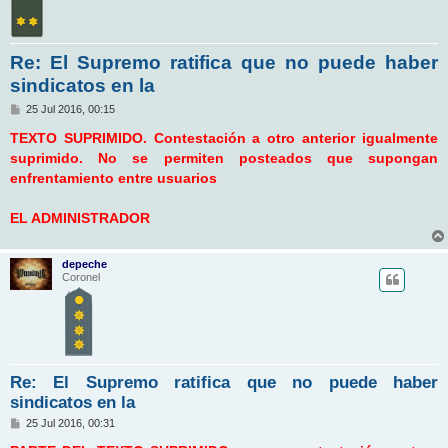
Re: El Supremo ratifica que no puede haber
sindicatos en la
M
25 Jul 2016, 00:15
e
n
TEXTO SUPRIMIDO. Contestación a otro anterior igualmente
s
suprimido. No se permiten posteados que supongan
a
j
enfrentamiento entre usuarios
e
EL ADMINISTRADOR
depeche
Coronel
Re: El Supremo ratifica que no puede haber
sindicatos en la
M
25 Jul 2016, 00:31
e
n