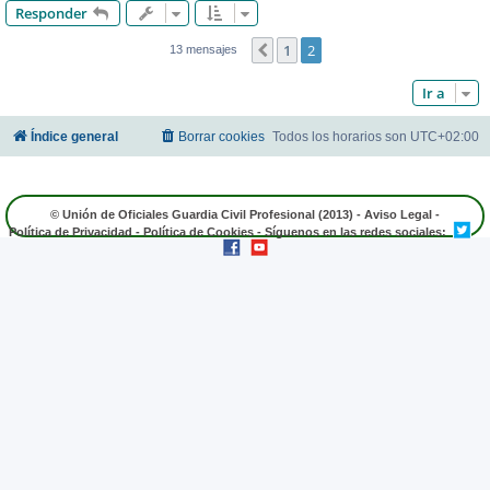
Responder
1
2
Anterior
13 mensajes
Ir a
Índice general
Borrar cookies
Todos los horarios son
UTC+02:00
© Unión de Oficiales Guardia Civil Profesional (2013) -
Aviso Legal
-
Política de Privacidad
-
Política de Cookies
- Síguenos en las redes sociales: