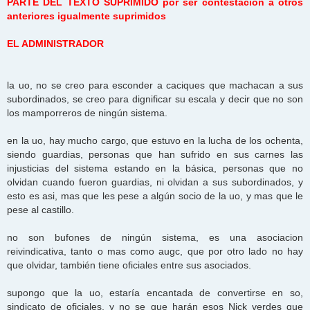
PARTE DEL TEXTO SUPRIMIDO por ser contestación a otros
s
anteriores igualmente suprimidos
a
j
e
EL ADMINISTRADOR
la uo, no se creo para esconder a caciques que machacan a sus
subordinados, se creo para dignificar su escala y decir que no son
los mamporreros de ningún sistema.
en la uo, hay mucho cargo, que estuvo en la lucha de los ochenta,
siendo guardias, personas que han sufrido en sus carnes las
injusticias del sistema estando en la básica, personas que no
olvidan cuando fueron guardias, ni olvidan a sus subordinados, y
esto es asi, mas que les pese a algún socio de la uo, y mas que le
pese al castillo.
no son bufones de ningún sistema, es una asociacion
reivindicativa, tanto o mas como augc, que por otro lado no hay
que olvidar, también tiene oficiales entre sus asociados.
supongo que la uo, estaría encantada de convertirse en so,
sindicato de oficiales, y no se que harán esos Nick verdes que