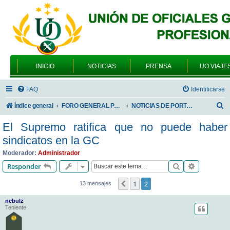
INICIO
NOTICIAS
PRENSA
UO VIAJE
FAQ
Identificarse
B
Índice general
FORO GENERAL PARA TODOS LOS USUARIOS
NOTICIAS DE PORTADA
u
El Supremo ratifica que no puede haber
s
sindicatos en la GC
c
Moderador:
Administrador
a
Buscar
Búsqueda 
Responder
r
1
2
Anterior
13 mensajes
nebulz
Teniente