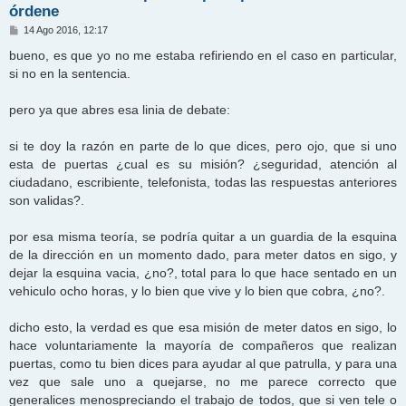
órdene
M
14 Ago 2016, 12:17
e
n
bueno, es que yo no me estaba refiriendo en el caso en particular,
s
si no en la sentencia.
a
j
e
pero ya que abres esa linia de debate:
si te doy la razón en parte de lo que dices, pero ojo, que si uno
esta de puertas ¿cual es su misión? ¿seguridad, atención al
ciudadano, escribiente, telefonista, todas las respuestas anteriores
son validas?.
por esa misma teoría, se podría quitar a un guardia de la esquina
de la dirección en un momento dado, para meter datos en sigo, y
dejar la esquina vacia, ¿no?, total para lo que hace sentado en un
vehiculo ocho horas, y lo bien que vive y lo bien que cobra, ¿no?.
dicho esto, la verdad es que esa misión de meter datos en sigo, lo
hace voluntariamente la mayoría de compañeros que realizan
puertas, como tu bien dices para ayudar al que patrulla, y para una
vez que sale uno a quejarse, no me parece correcto que
generalices menospreciando el trabajo de todos, que si ven tele o