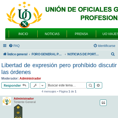
INICIO
NOTICIAS
PRENSA
UO VIAJE
FAQ
Identificarse
B
Índice general
FORO GENERAL PARA TODOS LOS USUARIOS
NOTICIAS DE PORTADA
u
Libertad de expresión pero prohíbido discutir
s
las órdenes
c
Moderador:
Administrador
a
Buscar
Búsqueda 
Responder
r
4 mensajes • Página
1
de
1
Administrador
Teniente General