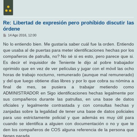
Re: Libertad de expresión pero prohíbido discutir las
órdene
M
14 Ago 2016, 12:00
e
n
No lo entiendo bien. Me gustaría saber cuál fue la orden. Entiendo
s
que usaba al de puertas para meter identificaciones hechas por los
a
j
compañeros de patrulla, no? No sé si es esto, pero parece que si.
e
Es decir el inquisidor de Teniente le dijo al pobre trabajador
oprimido que en vez de ver películas y jugar con el móvil las ocho
horas de trabajo nocturno, remunerado (aunque mal remunerado)
y del que luego obtiene días libres y por lo que cobra su nómina a
final de mes, se pusiera a trabajar metiendo como
ADMINISTRADOR en Sigo identificaciones hechas legalmente por
sus compañeros durante las patrullas, en una base de datos
oficiales y legalmente contrastada y con consultas hechas y
zanjadas sobre la legalidad de tener una base de datos policiales
para uso estrictamente policial y que además es muy útil para
cuando se identifica a alguien con documentación o no y que te
den los compañeros de COS alguna referencia de la persona que
tienes parada.