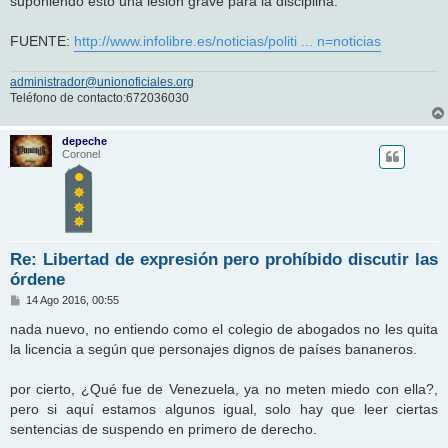
suponiendo esto una lesión grave para la disciplina.
FUENTE:
http://www.infolibre.es/noticias/politi ... n=noticias
administrador@unionoficiales.org
Teléfono de contacto:672036030
depeche
Coronel
Re: Libertad de expresión pero prohíbido discutir las
órdene
M
14 Ago 2016, 00:55
e
n
nada nuevo, no entiendo como el colegio de abogados no les quita
s
la licencia a según que personajes dignos de países bananeros.
a
j
e
por cierto, ¿Qué fue de Venezuela, ya no meten miedo con ella?,
pero si aquí estamos algunos igual, solo hay que leer ciertas
sentencias de suspendo en primero de derecho.