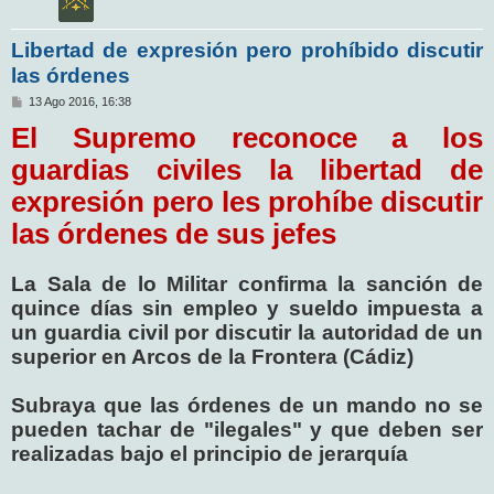
Libertad de expresión pero prohíbido discutir
las órdenes
M
13 Ago 2016, 16:38
e
El Supremo reconoce a los
n
s
a
guardias civiles la libertad de
j
e
expresión pero les prohíbe discutir
las órdenes de sus jefes
La Sala de lo Militar confirma la sanción de
quince días sin empleo y sueldo impuesta a
un guardia civil por discutir la autoridad de un
superior en Arcos de la Frontera (Cádiz)
Subraya que las órdenes de un mando no se
pueden tachar de "ilegales" y que deben ser
realizadas bajo el principio de jerarquía