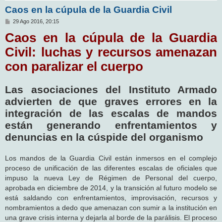
Caos en la cúpula de la Guardia Civil
M
29 Ago 2016, 20:15
e
Caos en la cúpula de la Guardia
n
s
a
Civil: luchas y recursos amenazan
j
e
con paralizar el cuerpo
Las asociaciones del Instituto Armado
advierten de que graves errores en la
integración de las escalas de mandos
están generando enfrentamientos y
denuncias en la cúspide del organismo
Los mandos de la Guardia Civil están inmersos en el complejo
proceso de unificación de las diferentes escalas de oficiales que
impuso la nueva Ley de Régimen de Personal del cuerpo,
aprobada en diciembre de 2014, y la transición al futuro modelo se
está saldando con enfrentamientos, improvisación, recursos y
nombramientos a dedo que amenazan con sumir a la institución en
una grave crisis interna y dejarla al borde de la parálisis. El proceso