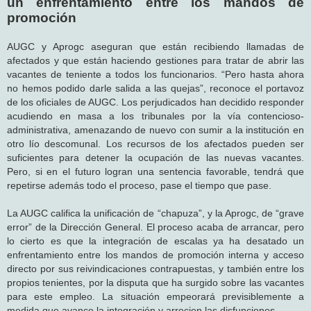
un enfrentamiento entre los mandos de
promoción
AUGC y Aprogc aseguran que están recibiendo llamadas de
afectados y que están haciendo gestiones para tratar de abrir las
vacantes de teniente a todos los funcionarios. “Pero hasta ahora
no hemos podido darle salida a las quejas”, reconoce el portavoz
de los oficiales de AUGC. Los perjudicados han decidido responder
acudiendo en masa a los tribunales por la vía contencioso-
administrativa, amenazando de nuevo con sumir a la institución en
otro lío descomunal. Los recursos de los afectados pueden ser
suficientes para detener la ocupación de las nuevas vacantes.
Pero, si en el futuro logran una sentencia favorable, tendrá que
repetirse además todo el proceso, pase el tiempo que pase.
La AUGC califica la unificación de “chapuza”, y la Aprogc, de “grave
error” de la Dirección General. El proceso acaba de arrancar, pero
lo cierto es que la integración de escalas ya ha desatado un
enfrentamiento entre los mandos de promoción interna y acceso
directo por sus reivindicaciones contrapuestas, y también entre los
propios tenientes, por la disputa que ha surgido sobre las vacantes
para este empleo. La situación empeorará previsiblemente a
medida que avance la integración y arrecien las disfunciones.