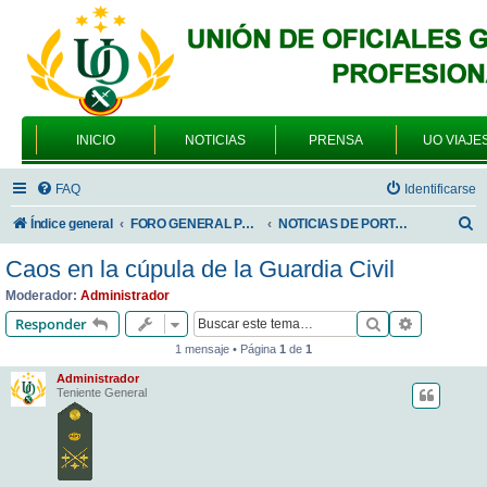
INICIO
NOTICIAS
PRENSA
UO VIAJE
FAQ
Identificarse
B
Índice general
FORO GENERAL PARA TODOS LOS USUARIOS
NOTICIAS DE PORTADA
u
Caos en la cúpula de la Guardia Civil
s
Moderador:
Administrador
c
Buscar
Búsqueda 
Responder
a
1 mensaje • Página
1
de
1
r
Administrador
Teniente General