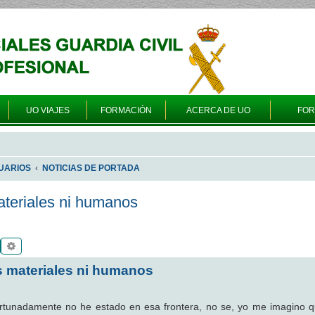
UO VIAJES
FORMACIÓN
ACERCA DE UO
FO
UARIOS
NOTICIAS DE PORTADA
ateriales ni humanos
Buscar
Búsqueda avanzada
s materiales ni humanos
fortunadamente no he estado en esa frontera, no se, yo me imagino 