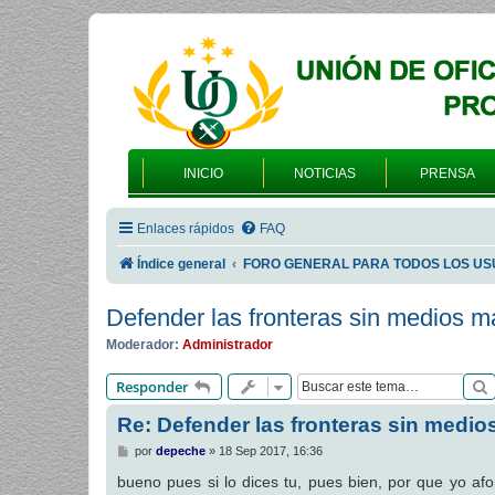
INICIO
NOTICIAS
PRENSA
Enlaces rápidos
FAQ
Índice general
FORO GENERAL PARA TODOS LOS US
Defender las fronteras sin medios m
Moderador:
Administrador
Responder
Re: Defender las fronteras sin medio
M
por
depeche
»
18 Sep 2017, 16:36
e
n
bueno pues si lo dices tu, pues bien, por que yo a
s