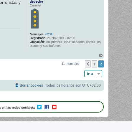
depeche
erroristas y
Coronel
Mensajes:
6234
Registrado:
21 Nov 2005, 02:00
Ubicación:
en primera linea luchando contra los
tiranos y sus bufones
A
r
1
2
r
Anterior
11 mensajes
i
b
Ir a
a
Borrar cookies
Todos los horarios son
UTC+02:00
 en las redes sociales: