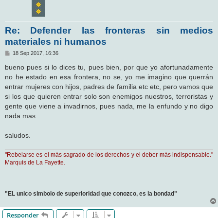
Re: Defender las fronteras sin medios
materiales ni humanos
M
18 Sep 2017, 16:36
e
n
bueno pues si lo dices tu, pues bien, por que yo afortunadamente
s
no he estado en esa frontera, no se, yo me imagino que querrán
a
j
entrar mujeres con hijos, padres de familia etc etc, pero vamos que
e
si los que quieren entrar solo son enemigos nuestros, terroristas y
gente que viene a invadirnos, pues nada, me la enfundo y no digo
nada mas.
saludos.
"Rebelarse es el más sagrado de los derechos y el deber más indispensable."
Marquis de La Fayette.
"EL unico simbolo de superioridad que conozco, es la bondad"
Responder