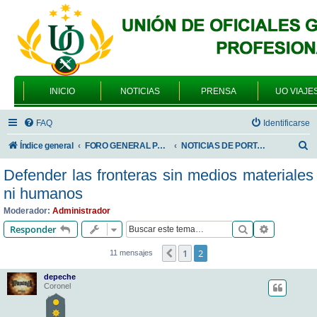
INICIO
NOTICIAS
PRENSA
UO VIAJE
FAQ
Identificarse
B
Índice general
FORO GENERAL PARA TODOS LOS USUARIOS
NOTICIAS DE PORTADA
u
Defender las fronteras sin medios materiales
s
ni humanos
c
Moderador:
Administrador
a
Buscar
Búsqueda 
Responder
r
1
2
Anterior
11 mensajes
depeche
Coronel