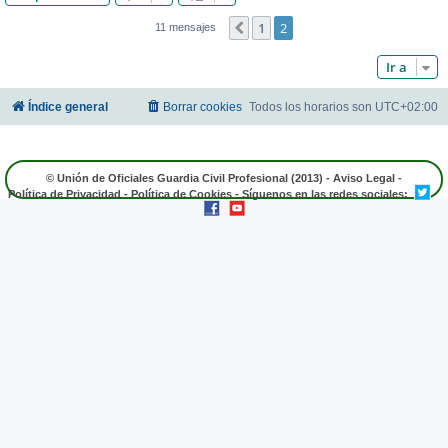
1
2
Anterior
11 mensajes
Ir a
Índice general
Borrar cookies
Todos los horarios son
UTC+02:00
© Unión de Oficiales Guardia Civil Profesional (2013) -
Aviso Legal
-
Política de Privacidad
-
Política de Cookies
- Síguenos en las redes sociales: