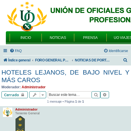
INICIO
NOTICIAS
PRENSA
UO VIAJE
FAQ
Identificarse
B
Índice general
FORO GENERAL PARA TODOS LOS USUARIOS
NOTICIAS DE PORTADA
u
HOTELES LEJANOS, DE BAJO NIVEL Y
s
MÁS CAROS
c
Moderador:
Administrador
a
Buscar
Búsqueda av
Cerrado
r
1 mensaje • Página
1
de
1
Administrador
Teniente General