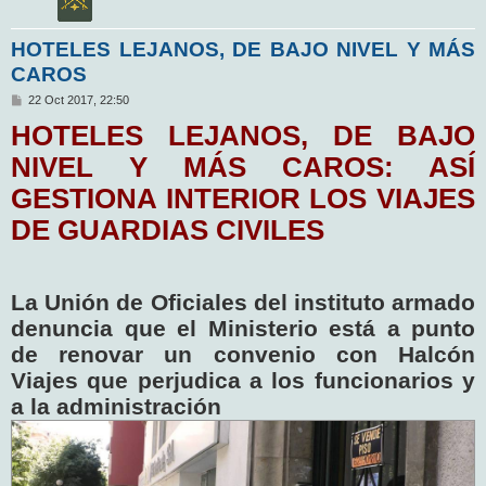
HOTELES LEJANOS, DE BAJO NIVEL Y MÁS
CAROS
M
22 Oct 2017, 22:50
e
HOTELES LEJANOS, DE BAJO
n
s
a
NIVEL Y MÁS CAROS: ASÍ
j
e
GESTIONA INTERIOR LOS VIAJES
DE GUARDIAS CIVILES
La Unión de Oficiales del instituto armado
denuncia que el Ministerio está a punto
de renovar un convenio con Halcón
Viajes que perjudica a los funcionarios y
a la administración