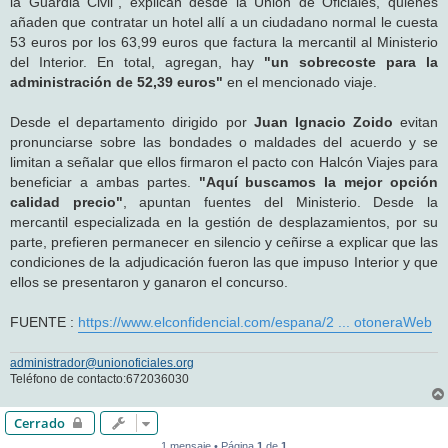
la Guardia Civil", explican desde la Unión de Oficiales, quienes
añaden que contratar un hotel allí a un ciudadano normal le cuesta
53 euros por los 63,99 euros que factura la mercantil al Ministerio
del Interior. En total, agregan, hay
"un sobrecoste para la
administración de 52,39 euros"
en el mencionado viaje.
Desde el departamento dirigido por
Juan Ignacio Zoido
evitan
pronunciarse sobre las bondades o maldades del acuerdo y se
limitan a señalar que ellos firmaron el pacto con Halcón Viajes para
beneficiar a ambas partes.
"Aquí buscamos la mejor opción
calidad precio"
, apuntan fuentes del Ministerio. Desde la
mercantil especializada en la gestión de desplazamientos, por su
parte, prefieren permanecer en silencio y ceñirse a explicar que las
condiciones de la adjudicación fueron las que impuso Interior y que
ellos se presentaron y ganaron el concurso.
FUENTE :
https://www.elconfidencial.com/espana/2 ... otoneraWeb
administrador@unionoficiales.org
Teléfono de contacto:672036030
Cerrado
1 mensaje • Página
1
de
1