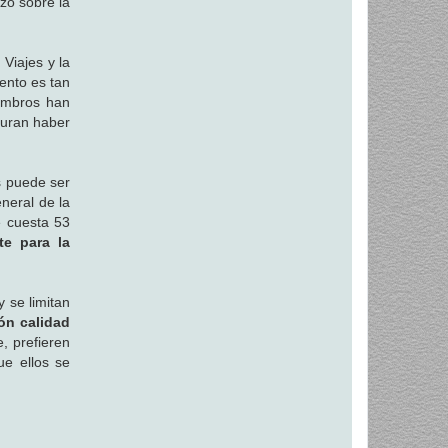
zo sobre la
Viajes y la
ento es tan
iembros han
guran haber
s puede ser
neral de la
e cuesta 53
te para la
 se limitan
ón calidad
, prefieren
ue ellos se