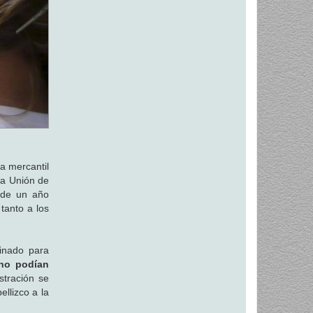
la mercantil
La Unión de
s de un año
tanto a los
minado para
no podían
stración se
llizco a la