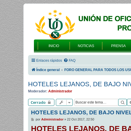
INICIO
NOTICIAS
PRENSA
Enlaces rápidos
FAQ
Índice general
FORO GENERAL PARA TODOS LOS US
HOTELES LEJANOS, DE BAJO NI
Moderador:
Administrador
Bu
Cerrado
HOTELES LEJANOS, DE BAJO NIVE
M
por
Administrador
»
22 Oct 2017, 22:50
e
HOTELES LEJANOS, DE BA
n
s