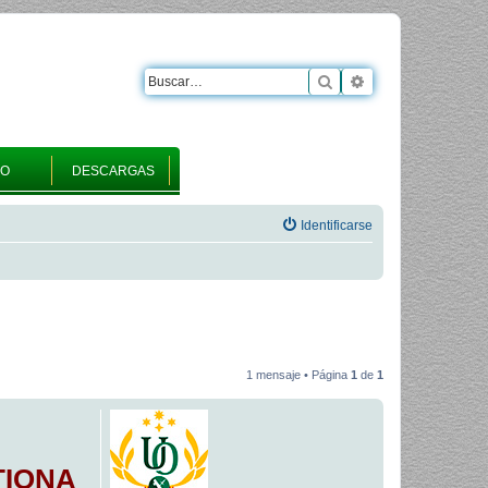
Buscar
Búsqueda avanza
RO
DESCARGAS
Identificarse
1 mensaje • Página
1
de
1
TIONA