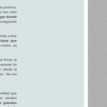
as práctica,
s han visto
ugar donde
onsiguiente
ita a tirar
 tiene que
 motivo, es
"
al firmar la
icamente ha
an desde la
úan, "de esa
antidad que
te", añaden
os grandes