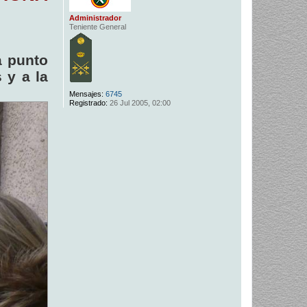
Administrador
Teniente General
a punto
 y a la
Mensajes:
6745
Registrado:
26 Jul 2005, 02:00