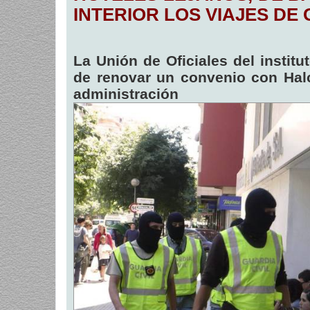
a
INTERIOR LOS VIAJES DE 
j
e
La Unión de Oficiales del instit
de renovar un convenio con Halc
administración