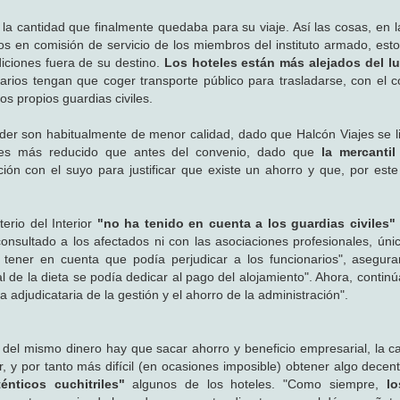
da la cantidad que finalmente quedaba para su viaje. Así las cosas, en l
s en comisión de servicio de los miembros del instituto armado, esto
ciones fuera de su destino.
Los hoteles están más alejados del l
rios tengan que coger transporte público para trasladarse, con el c
os propios guardias civiles.
er son habitualmente de menor calidad, dado que Halcón Viajes se lim
 es más reducido que antes del convenio, dado que
la mercantil
ción con el suyo para justificar que existe un ahorro y que, por este
erio del Interior
"no ha tenido en cuenta a los guardias civiles
consultado a los afectados ni con las asociaciones profesionales, ún
in tener en cuenta que podía perjudicar a los funcionarios", asegur
l de la dieta se podía dedicar al pago del alojamiento". Ahora, contin
 adjudicataria de la gestión y el ahorro de la administración".
i del mismo dinero hay que sacar ahorro y beneficio empresarial, la c
 y por tanto más difícil (en ocasiones imposible) obtener algo decen
ténticos cuchitriles"
algunos de los hoteles. "Como siempre,
l