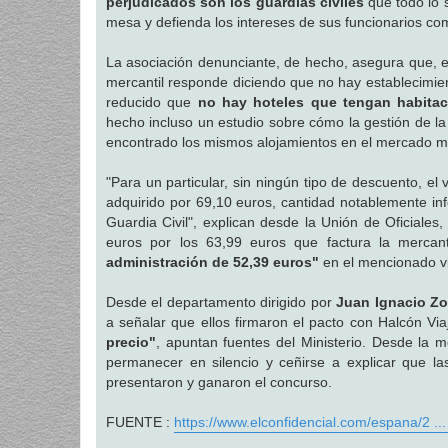
perjudicados son los guardias civiles
que todo lo 
mesa y defienda los intereses de sus funcionarios co
La asociación denunciante, de hecho, asegura que, en
mercantil responde diciendo que no hay establecimien
reducido que
no hay hoteles que tengan habitac
hecho incluso un estudio sobre cómo la gestión de la
encontrado los mismos alojamientos en el mercado más
"Para un particular, sin ningún tipo de descuento, e
adquirido por 69,10 euros, cantidad notablemente inf
Guardia Civil", explican desde la Unión de Oficiales
euros por los 63,99 euros que factura la mercanti
administración de 52,39 euros"
en el mencionado vi
Desde el departamento dirigido por
Juan Ignacio Z
a señalar que ellos firmaron el pacto con Halcón Vi
precio"
, apuntan fuentes del Ministerio. Desde la m
permanecer en silencio y ceñirse a explicar que la
presentaron y ganaron el concurso.
FUENTE :
https://www.elconfidencial.com/espana/2 .