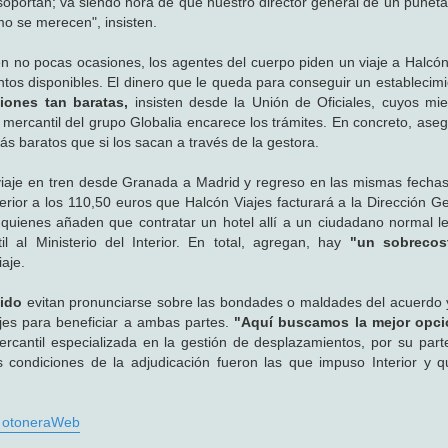
soportan; va siendo hora de que nuestro director general dé un puñeta
mo se merecen", insisten.
 no pocas ocasiones, los agentes del cuerpo piden un viaje a Halcón 
tos disponibles. El dinero que le queda para conseguir un establecimi
iones tan baratas,
insisten desde la Unión de Oficiales, cuyos m
 mercantil del grupo Globalia encarece los trámites. En concreto, ase
 baratos que si los sacan a través de la gestora.
l viaje en tren desde Granada a Madrid y regreso en las mismas fecha
erior a los 110,50 euros que Halcón Viajes facturará a la Dirección Ge
, quienes añaden que contratar un hotel allí a un ciudadano normal l
l al Ministerio del Interior. En total, agregan, hay
"un sobrecos
aje.
oido
evitan pronunciarse sobre las bondades o maldades del acuerdo y
ajes para beneficiar a ambas partes.
"Aquí buscamos la mejor opci
ercantil especializada en la gestión de desplazamientos, por su parte
s condiciones de la adjudicación fueron las que impuso Interior y q
.. otoneraWeb