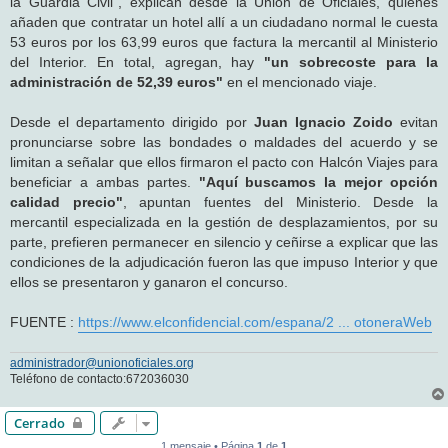
la Guardia Civil", explican desde la Unión de Oficiales, quienes
añaden que contratar un hotel allí a un ciudadano normal le cuesta
53 euros por los 63,99 euros que factura la mercantil al Ministerio
del Interior. En total, agregan, hay
"un sobrecoste para la
administración de 52,39 euros"
en el mencionado viaje.
Desde el departamento dirigido por
Juan Ignacio Zoido
evitan
pronunciarse sobre las bondades o maldades del acuerdo y se
limitan a señalar que ellos firmaron el pacto con Halcón Viajes para
beneficiar a ambas partes.
"Aquí buscamos la mejor opción
calidad precio"
, apuntan fuentes del Ministerio. Desde la
mercantil especializada en la gestión de desplazamientos, por su
parte, prefieren permanecer en silencio y ceñirse a explicar que las
condiciones de la adjudicación fueron las que impuso Interior y que
ellos se presentaron y ganaron el concurso.
FUENTE :
https://www.elconfidencial.com/espana/2 ... otoneraWeb
administrador@unionoficiales.org
Teléfono de contacto:672036030
Cerrado
1 mensaje • Página
1
de
1