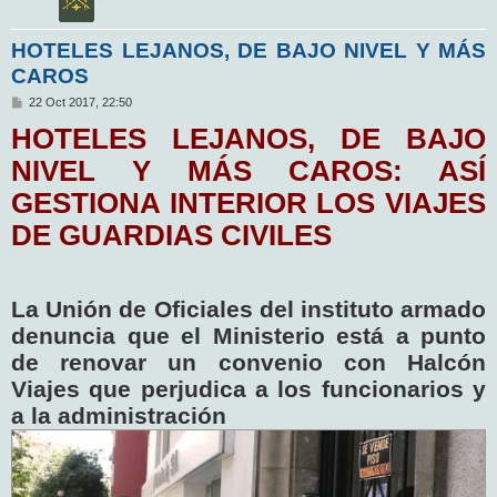
HOTELES LEJANOS, DE BAJO NIVEL Y MÁS
CAROS
M
22 Oct 2017, 22:50
e
HOTELES LEJANOS, DE BAJO
n
s
a
NIVEL Y MÁS CAROS: ASÍ
j
e
GESTIONA INTERIOR LOS VIAJES
DE GUARDIAS CIVILES
La Unión de Oficiales del instituto armado
denuncia que el Ministerio está a punto
de renovar un convenio con Halcón
Viajes que perjudica a los funcionarios y
a la administración