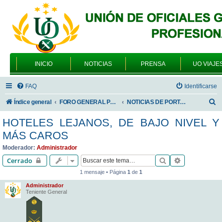
INICIO
NOTICIAS
PRENSA
UO VIAJE
FAQ
Identificarse
B
Índice general
FORO GENERAL PARA TODOS LOS USUARIOS
NOTICIAS DE PORTADA
u
HOTELES LEJANOS, DE BAJO NIVEL Y
s
MÁS CAROS
c
Moderador:
Administrador
a
Buscar
Búsqueda av
Cerrado
r
1 mensaje • Página
1
de
1
Administrador
Teniente General