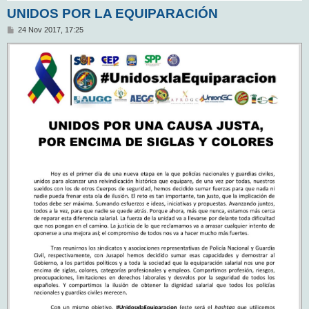
UNIDOS POR LA EQUIPARACIÓN
M
24 Nov 2017, 17:25
e
n
s
a
j
e