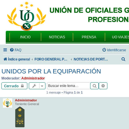
INICIO
NOTICIAS
PRENSA
UO VIAJE
FAQ
Identificarse
B
Índice general
FORO GENERAL PARA TODOS LOS USUARIOS
NOTICIAS DE PORTADA
u
UNIDOS POR LA EQUIPARACIÓN
s
Moderador:
Administrador
c
Buscar
Búsqueda av
Cerrado
a
1 mensaje • Página
1
de
1
r
Administrador
Teniente General