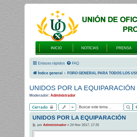
INICIO
NOTICIAS
PRENSA
Enlaces rápidos
FAQ
Índice general
FORO GENERAL PARA TODOS LOS US
UNIDOS POR LA EQUIPARACIÓN
Moderador:
Administrador
Bu
Cerrado
UNIDOS POR LA EQUIPARACIÓN
M
por
Administrador
»
24 Nov 2017, 17:25
e
n
s