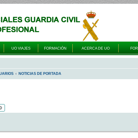
UO VIAJES
FORMACIÓN
ACERCA DE UO
FO
UARIOS
NOTICIAS DE PORTADA
scar
Búsqueda avanzada