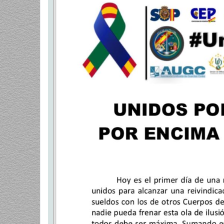
a
j
e