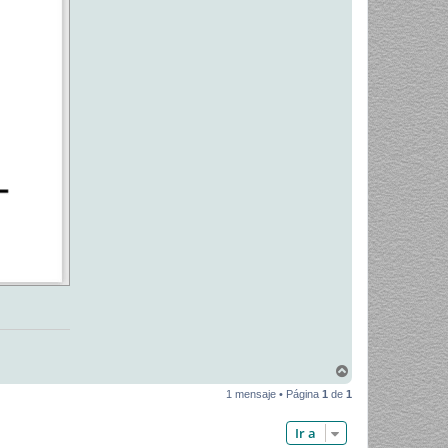
A
r
1 mensaje • Página
1
de
1
r
i
b
Ir a
a