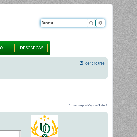
Buscar
Búsqueda avanza
RO
DESCARGAS
Identificarse
1 mensaje • Página
1
de
1